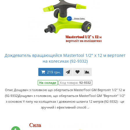
Дождеватель вращающейся Mastertool 1/2" x 12 м вертолет
на колесиках (92-9332)
219 грн.
На складе
Код товара:
92-9332
Опис Дощувач з головкою що обертається MasterTool GM Вертоліт 1/2" 12 м
(92-9332)Дощувач з головкою, що обертається MasterTool GM "Вертоліт" 1/2"
з основою Y-типу на коліщатках і довжиною шланга 12 метрів (92-9332) - це
зручний і ефективний спосіб ..