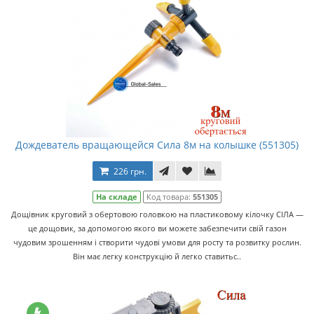
Дождеватель вращающейся Сила 8м на колышке (551305)
226 грн.
На складе
Код товара:
551305
Дощівник круговий з обертовою головкою на пластиковому кілочку СІЛА —
це дощовик, за допомогою якого ви можете забезпечити свій газон
чудовим зрошенням і створити чудові умови для росту та розвитку рослин.
Він має легку конструкцію й легко ставитьс..