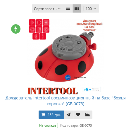
Сортировать
100
Дождеватель Intertool восьмипозиционный на базе "божья
коровка" (GE-0073)
253 грн.
На складе
Код товара:
GE-0073