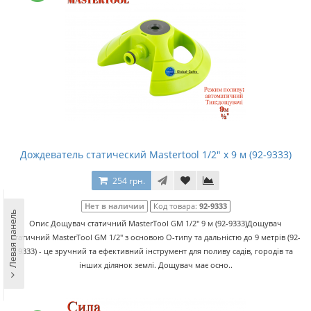
Дождеватель статический Mastertool 1/2" x 9 м (92-9333)
254 грн.
Нет в наличии
Код товара:
92-9333
Левая панель
Опис Дощувач статичний MasterTool GM 1/2" 9 м (92-9333)Дощувач
статичний MasterTool GM 1/2" з основою О-типу та дальністю до 9 метрів (92-
9333) - це зручний та ефективний інструмент для поливу садів, городів та
інших ділянок землі. Дощувач має осно..