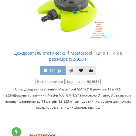
Дождеватель статический Mastertool 1/2" x 11 м x 8
режимов (92-9334)
416 грн.
Нет в наличии
Код товара:
92-9334
Опис Дощувач статичний MasterTool GM 1/2" 8 режимів 11 м (92-
9334)Дощувач статичний MasterTool GM 1/2" з основою О-типу, 8 режимами
поливу і дальністю до 11 метрів (92-9334) - це чудовий інструмент для поливу
садів, городів та інших ділянок землі. ..