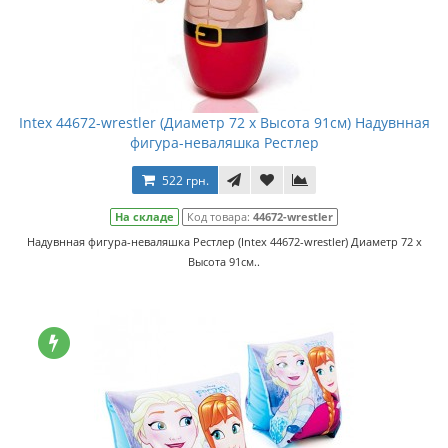
Intex 44672-wrestler (Диаметр 72 x Высота 91см) Надувнная
фигура-неваляшка Рестлер
522 грн.
На складе
Код товара:
44672-wrestler
Надувнная фигура-неваляшка Рестлер (Intex 44672-wrestler) Диаметр 72 x
Высота 91см..