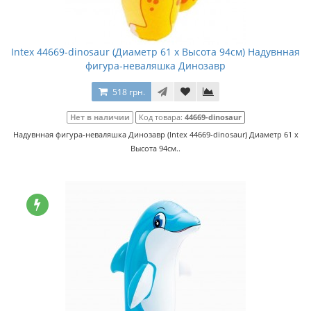
Intex 44669-dinosaur (Диаметр 61 x Высота 94см) Надувнная
фигура-неваляшка Динозавр
518 грн.
Нет в наличии
Код товара:
44669-dinosaur
Надувнная фигура-неваляшка Динозавр (Intex 44669-dinosaur) Диаметр 61 x
Высота 94см..