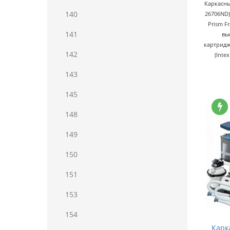
Каркасны
140
26706ND)
Prism F
141
вы
картридж
142
(Inte
143
145
148
149
150
151
153
154
Карк