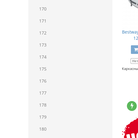
170
171
Bestway
172
1
173
174
Не
175
Каркасный
176
177
178
179
180