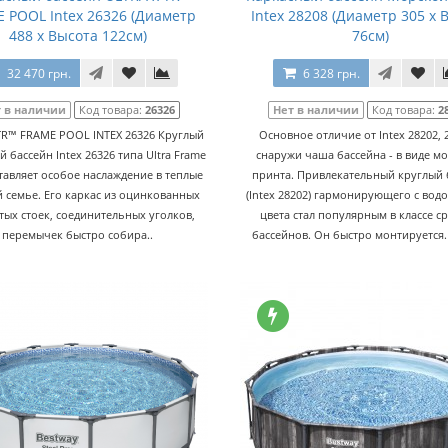
 POOL Intex 26326 (Диаметр
Intex 28208 (Диаметр 305 x 
488 x Высота 122см)
76см)
32 470 грн.
6 328 грн.
т в наличии
Код товара:
26326
Нет в наличии
Код товара:
2
TR™ FRAME POOL INTEX 26326 Круглый
Основное отличие от Intex 28202, 2
 бассейн Intex 26326 типа Ultra Frame
снаружи чаша бассейна - в виде м
тавляет особое наслаждение в теплые
принта. Привлекательный круглый 
й семье. Его каркас из оцинкованных
(Intex 28202) гармонирующего с вод
тых стоек, соединительных уголков,
цвета стал популярным в классе с
перемычек быстро собира..
бассейнов. Он быстро монтируется. 