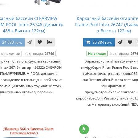
касный бассейн CLEARVIEW
Каркасный бассейн Graphite
M POOL Intex 26746 (Диаметр
Frame Pool Intex 26742 (Диам
488 x Высота 122см)
x Высота 122см)
24 630 грн.
20 884 грн.
т в наличии
Код товара:
26746
На складе
Код товара:
267
принт - Chevron. Круглый каркасный
ХарактеристикиНазваЗначення
Intex 26746 (тип арт. 26322) CHEVRON
виміруСерияPrism Frame PoolВыс
 FRAME™PREMIUM POOL доставляет
смНасос-фильтр картриджный378
аслаждение в теплые дни всей семье.
часЛестницаЕстьВысота лестниц
ас из оцинкованных трубчатых стоек,
смГарантияне
динительных уголков, перемыч..
предусмотренаУпаковкакартон
коробкаВес70 кгРазмер упаковки61x
смМатериалтрехслойный ПВХ: 