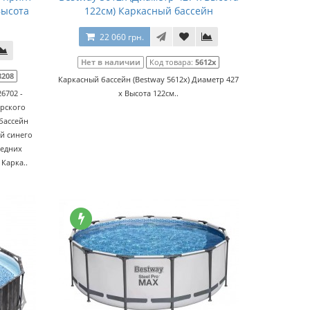
Высота
122см) Каркасный бассейн
22 060 грн.
Нет в наличии
Код товара:
5612x
8208
Каркасный бассейн (Bestway 5612x) Диаметр 427
6702 -
x Высота 122см..
орского
бассейн
ой синего
редних
Карка..