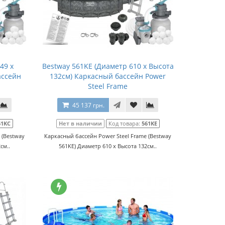
49 x
Bestway 561KE (Диаметр 610 x Высота
ассейн
132см) Каркасный бассейн Power
Steel Frame
45 137 грн.
61KC
Нет в наличии
Код товара:
561KE
 (Bestway
Каркасный бассейн Power Steel Frame (Bestway
см..
561KE) Диаметр 610 x Высота 132см..