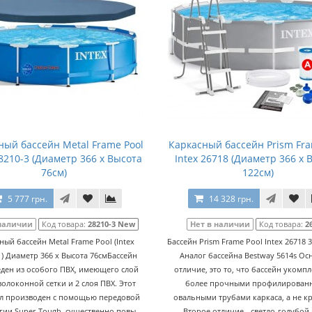
ный бассейн Metal Frame Pool
Каркасный бассейн Prism Fra
28210-3 (Диаметр 366 x Высота
Intex 26718 (Диаметр 366 x 
76см)
122см)
5 777 грн.
14 328 грн.
 наличии
Код товара:
28210-3 New
Нет в наличии
Код товара:
2
ный бассейн Metal Frame Pool (Intex
Бассейн Prism Frame Pool Intex 26718 
 ) Диаметр 366 x Высота 76смБассейн
Аналог бассейна Bestway 5614s Ос
ден из особого ПВХ, имеющего слой
отличие, это то, что бассейн укомп
волоконной сетки и 2 слоя ПВХ. Этот
более прочными профилирован
л производен с помощью передовой
овальными трубами каркаса, а не к
гии Super-Tough, существенно повы..
Второе отличие - светло-голубой 