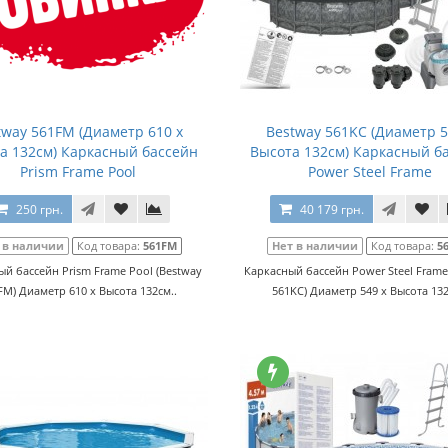
tway 561FM (Диаметр 610 x
Bestway 561KC (Диаметр 5
а 132см) Каркасный бассейн
Высота 132см) Каркасный б
Prism Frame Pool
Power Steel Frame
250 грн.
40 179 грн.
 в наличии
Код товара:
561FM
Нет в наличии
Код товара:
5
й бассейн Prism Frame Pool (Bestway
Каркасный бассейн Power Steel Frame
FM) Диаметр 610 x Высота 132см..
561KC) Диаметр 549 x Высота 132