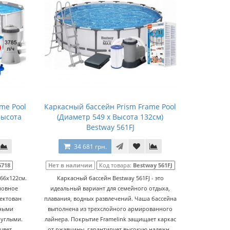
me Pool
Каркасный бассейн Prism Frame Pool
Высота
(Диаметр 549 x Высота 132см)
Bestway 561FJ
34 681 грн.
6718
Нет в наличии
Код товара:
Bestway 561FJ
366x122см.
Каркасный бассейн Bestway 561FJ - это
новное
идеальный вариант для семейного отдыха,
лектован
плавания, водных развлечений. Чаша бассейна
ными
выполнена из трехслойного армированного
руглыми.
лайнера. Покрытие Framelink защищает каркас
цвет..
от ржавчины, гарантирует высокую надежн..