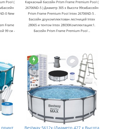
um Pool (
Каркасный бассейн Prism Frame Premium Pool (
смБассейн
26706ND-5 ) Диаметр 305 x Высота 99смБассейн
6ND-0 New
Prism Frame Premium Pool Intex 26706ND-5 .
Бассейн доукомплектован лестницей Intex
ism Frame
28065 и тентом Intex 28030Комплектация:1.
ой 99 см -
Бассейн Prism Frame Premium Pool ..
 принт
Bestway 5612x (Диаметр 427 x Высота