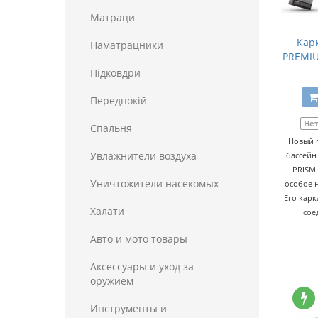
Матраци
Кар
Наматрацники
PREMIU
Пiдковдри
Передпокій
Не
Спальня
Новый 
Увлажнители воздуха
бассейн 
PRISM
Уничтожители насекомых
особое н
Его карк
Халати
сое
Авто и мото товары
Аксессуары и уход за
оружием
Инструменты и