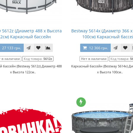
 5612z (Диаметр 488 x Высота
Bestway 5614x (Диаметр 366 
22см) Каркасный бассейн
100см) Каркасный бассе
27 133 грн.
12 366 грн.
т в наличии
Код товара:
5612z
Нет в наличии
Код товара:
5
 бассейн (Bestway 5612z) Диаметр 488
Каркасный бассейн (Bestway 5614x) Д
x Высота 122см..
x Высота 100см..