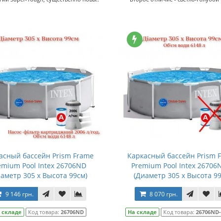
асный бассейн Prism Frame
Каркасный бассейн Prism 
emium Pool Intex 26706ND
Premium Pool Intex 26706
иаметр 305 x Высота 99см)
(Диаметр 305 x Высота 99
9 146 грн.
8 070 грн.
 складе
Код товара:
26706ND
На складе
Код товара:
26706ND