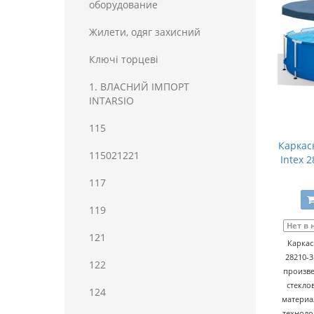
оборудование
Жилети, одяг захисний
Ключі торцеві
1. ВЛАСНИЙ ІМПОРТ
INTARSIO
115
Каркас
115021221
Intex 
117
119
Нет в
121
Каркас
28210-3
122
произве
стекло
124
материа
техноло