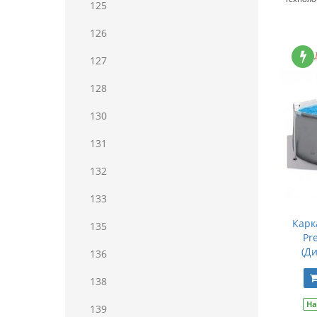
125
126
127
128
130
131
132
133
Карк
135
Pr
(Д
136
138
На
139