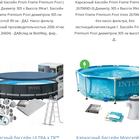
й бассейн Prism Frame Premium Pool (
Каркасный бассейн Prism Frame Premi
 Диаметр 305 x Высота 99см1. Бассейн
26706ND-0) Диаметр 305 x Высота 99
rame Premium Pool диаметром 305 см
Prism Frame Premium Pool Intex 2670
сотой 99 см - ДА2. Насос-фильтр
без насос-фильтра, без
ный производительностью 2006 л/час
лестницыКомплектация:1. Бассейн Pr
x 26604) - ДАВслед за BestWay, фир..
Premium Pool диаметром 305 см высот
Д..
асный бассейн ULTRA x TR™
Каркасный бассейн Морской