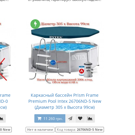
Frame
Каркасный бассейн Prism Frame
ND-0
Premium Pool Intex 26706ND-5 New
см)
(Диаметр 305 x Высота 99см)
11 260 грн.
-0 New
Нет в наличии
Код товара:
26706ND-5 New