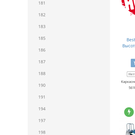
181
182
183
185
Bes
Высот
186
187
188
Нет
Каркасны
190
561
191
194
197
198