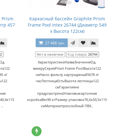
 Prism
Каркасный бассейн Graphite Prism
етр 457
Frame Pool Intex 26744 (Диаметр 549
x Высота 122см)
27 488 грн.
42
Нет в наличии
Код товара:
26744
Од.
ХарактеристикиНазваЗначенняОд.
ота122
виміруСерияPrism Frame PoolВысота122
5 л/
смНасос-фильтр картриджный5678 л/
ы122
часЛестницаЕстьВысота лестницы122
смГарантияне
ная
предусмотренаУпаковкакартонная
40,4x115
коробкаВес90 кгРазмер упаковки76,6x50,5x115
..
смМатериалтрехслойный ПВХ..