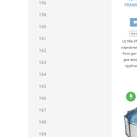
156
FRAME
158
160
Не
161
ULTRA X
каркасный
162
Pool дос
дни все
163
трубча
164
165
166
167
168
169