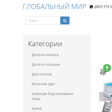
ГЛОБАЛЬНЫЙ МИР
(097) 715 
Категории
Дитяча кімната
Дитяча спальня
Для готелiв
Жіночий одяг
Колекція Код Незламної
Нації
Кухня