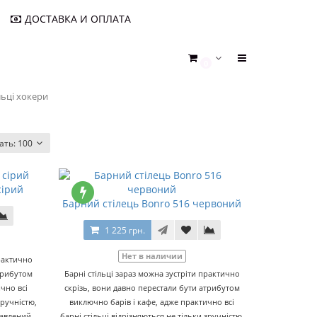
ДОСТАВКА И ОПЛАТА
0
льці хокери
ать:
100
сірий
Барний стілець Bonro 516 червоний
1 225 грн.
Нет в наличии
практично
атрибутом
Барні стільці зараз можна зустріти практично
чно всі
скрізь, вони давно перестали бути атрибутом
зручністю,
виключно барів і кафе, адже практично всі
тавлений
барні стільці відрізняються не тільки зручністю,