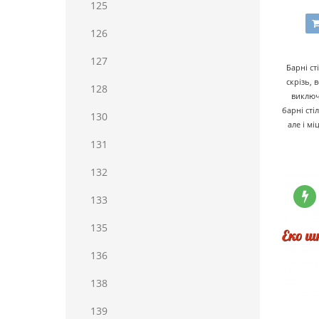
125
126
127
Барні ст
скрізь, 
128
виключ
барні сті
130
але і м
131
132
133
135
136
138
139