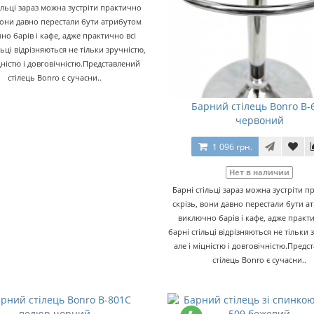
ільці зараз можна зустріти практично
вони давно перестали бути атрибутом
но барів і кафе, адже практично всі
льці відрізняються не тільки зручністю,
іцністю і довговічністю.Представлений
стілець Bonro є сучасни..
Барний стілець Bonro B-
червоний
1 096 грн.
Нет в наличии
Барні стільці зараз можна зустріти 
скрізь, вони давно перестали бути 
виключно барів і кафе, адже практи
барні стільці відрізняються не тільки 
але і міцністю і довговічністю.Предс
стілець Bonro є сучасни..