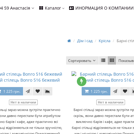
94 59
Анастасія
Каталог
ИНОРМАЦИЯ О КОМПАНИИ
Дім і сад
Крісла
Барні сті
Сортировать
Показыв
й стілець Bonro 516 бежевий
Барний стілець Bonro 516 
1 225 грн.
1 225 грн.
Нет в наличии
Нет в наличии
ільці зараз можна зустріти практично
Барні стільці зараз можна зустріти 
вони давно перестали бути атрибутом
скрізь, вони давно перестали бути 
но барів і кафе, адже практично всі
виключно барів і кафе, адже практи
льці відрізняються не тільки зручністю,
барні стільці відрізняються не тільки 
іцністю і довговічністю.Представлений
але і міцністю і довговічністю.Предс