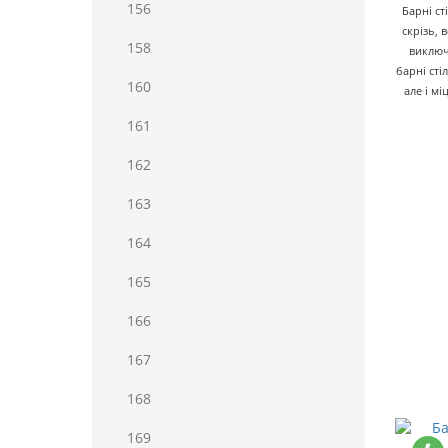
156
Барні ст
скрізь, 
158
виключ
барні сті
160
але і м
161
162
163
164
165
166
167
168
169