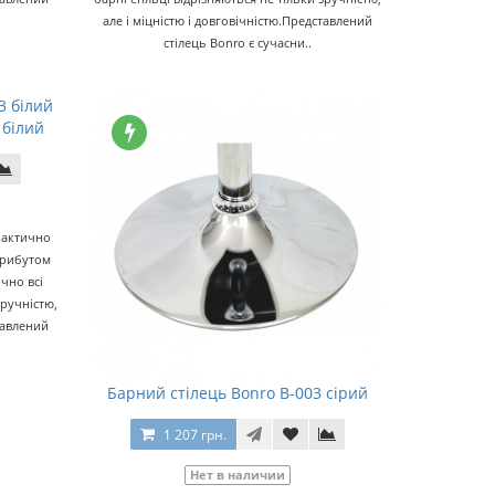
але і міцністю і довговічністю.Представлений
стілець Bonro є сучасни..
 білий
практично
атрибутом
чно всі
зручністю,
тавлений
Барний стілець Bonro B-003 сірий
1 207 грн.
Нет в наличии