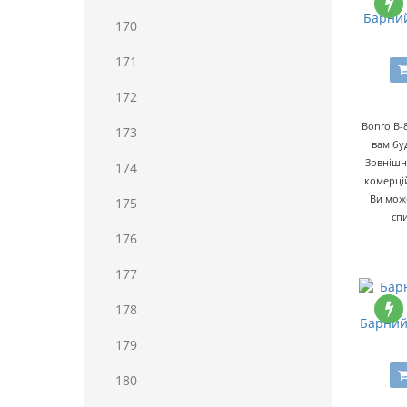
Барний
170
171
172
Bonro B-
173
вам бу
Зовнішн
174
комерцій
Ви мож
175
спи
176
177
178
Барний 
179
180