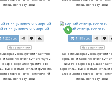
стілець Bonro є сучасни..
стілець Bonro є сучасни..
й стілець Bonro 516 чорний
Барний стілець Bonro B-003
1 225 грн.
1 187 грн.
Нет в наличии
Нет в наличии
ільці зараз можна зустріти практично
Барні стільці зараз можна зустріти 
вони давно перестали бути атрибутом
скрізь, вони давно перестали бути 
но барів і кафе, адже практично всі
виключно барів і кафе, адже практи
льці відрізняються не тільки зручністю,
барні стільці відрізняються не тільки 
іцністю і довговічністю.Представлений
але і міцністю і довговічністю.Предс
стілець Bonro є сучасни..
стілець Bonro є сучасни..