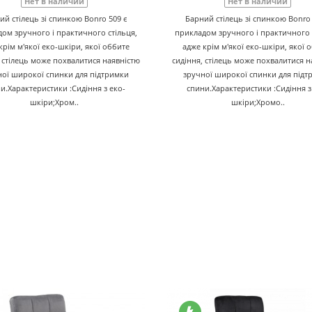
Нет в наличии
Нет в наличии
ий стілець зі спинкою Bonro 509 є
Барний стілець зі спинкою Bonro 
ом зручного і практичного стільця,
прикладом зручного і практичного 
крім м'якої еко-шкіри, якої оббите
адже крім м'якої еко-шкіри, якої 
, стілець може похвалитися наявністю
сидіння, стілець може похвалитися н
ної широкої спинки для підтримки
зручної широкої спинки для підт
и.Характеристики :Сидіння з еко-
спини.Характеристики :Сидіння з
шкіри;Хром..
шкіри;Хромо..