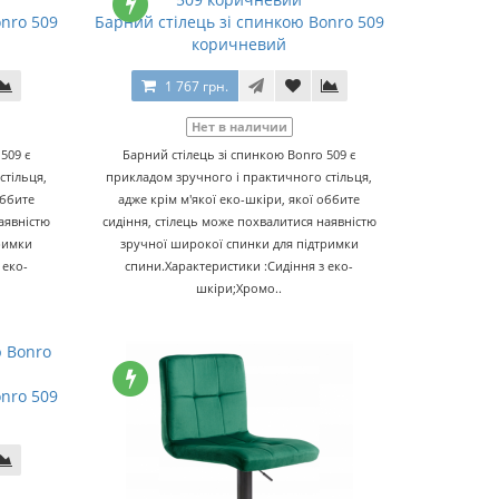
onro 509
Барний стілець зі спинкою Bonro 509
коричневий
1 767 грн.
Нет в наличии
509 є
Барний стілець зі спинкою Bonro 509 є
стільця,
прикладом зручного і практичного стільця,
оббите
адже крім м'якої еко-шкіри, якої оббите
аявністю
сидіння, стілець може похвалитися наявністю
римки
зручної широкої спинки для підтримки
 еко-
спини.Характеристики :Сидіння з еко-
шкіри;Хромо..
onro 509