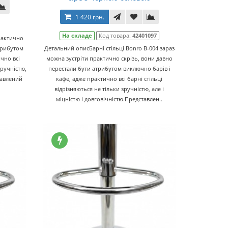
1 420 грн.
На складе
Код товара:
42401097
практично
атрибутом
Детальний описБарні стільці Bonro B-004 зараз
чно всі
можна зустріти практично скрізь, вони давно
зручністю,
перестали бути атрибутом виключно барів і
тавлений
кафе, адже практично всі барні стільці
відрізняються не тільки зручністю, але і
міцністю і довговічністю.Представлен..