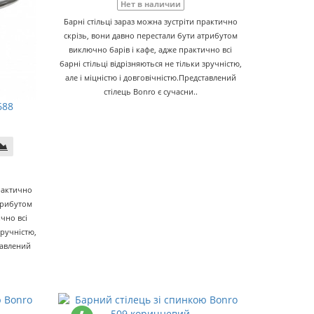
Нет в наличии
Барні стільці зараз можна зустріти практично
скрізь, вони давно перестали бути атрибутом
виключно барів і кафе, адже практично всі
барні стільці відрізняються не тільки зручністю,
але і міцністю і довговічністю.Представлений
стілець Bonro є сучасни..
688
практично
атрибутом
чно всі
зручністю,
тавлений