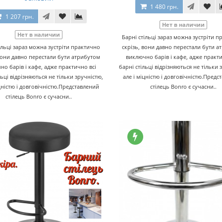
1 480 грн.
1 207 грн.
Нет в наличии
Нет в наличии
Барні стільці зараз можна зустріти 
ільці зараз можна зустріти практично
скрізь, вони давно перестали бути 
вони давно перестали бути атрибутом
виключно барів і кафе, адже практи
но барів і кафе, адже практично всі
барні стільці відрізняються не тільки 
льці відрізняються не тільки зручністю,
але і міцністю і довговічністю.Предс
іцністю і довговічністю.Представлений
стілець Bonro є сучасни..
стілець Bonro є сучасни..