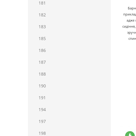
181
Барн
182
приклад
адже 
183
сидіння
зруч
185
спин
186
187
188
190
191
194
197
198