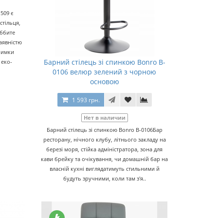
509 є
стільця,
оббите
аявністю
римки
Барний стілець зі спинкою Bonro B-
 еко-
0106 велюр зелений з чорною
основою
1 593 грн.
Нет в наличии
Барний стілець зі спинкою Bonro B-0106Бар
ресторану, нічного клубу, літнього закладу на
березі моря, стійка адміністратора, зона для
кави брейку та очікування, чи домашній бар на
власній кухні виглядатимуть стильними й
будуть зручними, коли там з'я..