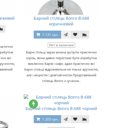
бежевий
Барний стілець Bonro B-688
коричневий
1 131 грн.
Нет в наличии
практично
атрибутом
Барні стільці зараз можна зустріти практично
чно всі
скрізь, вони давно перестали бути атрибутом
зручністю,
виключно барів і кафе, адже практично всі
тавлений
барні стільці відрізняються не тільки зручністю,
але і міцністю і довговічністю.Представлений
стілець Bonro є сучасни..
Барний стілець Bonro B-688 чорний
1 205 грн.