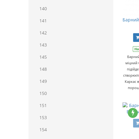
140
Барний 
141
142
143
На
145
Барний
міцний 
148
підійде
створюєт
149
Каркас 
порош
150
151
Барни
153
154