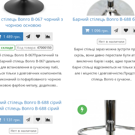
стілець Bonro B-067 чорний з
Барний стілець Bonro B-688 
чорною основою
1 096 грн.
1 489 грн.
Нет в наличии
 складе
Код товара:
47000150
Барні стільці зараз можна зустріти 
 стілець Bonro B-067Практичний та
скрізь, вони давно перестали бути 
барний стілець Bonro B-067 ідеально
виключно барів і кафе, адже практи
 для встановлення в сучасному пабі,
барні стільці відрізняються не тільки 
ься тільки з довговічних компонентів.
але і міцністю і довговічністю.Предс
виконаний із пофарбованого чорною
стілець Bonro є сучасни..
ковою фарбою металу, додатково..
й стілець Bonro B-688 сірий
1 131 грн.
Нет в наличии