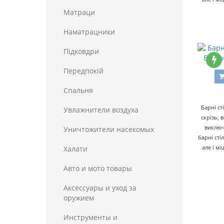
Матраци
Наматрацники
Пiдковдри
Барни
Передпокій
Спальня
Барні ст
Увлажнители воздуха
скрізь, 
виключ
Уничтожители насекомых
барні сті
але і м
Халати
Авто и мото товары
Аксессуары и уход за
оружием
Инструменты и