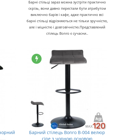
Барні стільці зараз можна зустріти практично
скрізь, вони давно перестали бути атрибутом
виключно барів і кафе, адже практично всі
барні стільці відрізняються не тільки зручністю,
але і міцністю і довговічністю.Представлений
стілець Bonro є сучасни..
 чорний
Барний стілець Bonro B-004 велюр
сіре з чорною основою