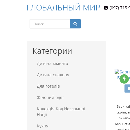
ГЛОБАЛЬНЫЙ МИР
(097) 715 
Категории
Дитяча кімната
Дитяча спальня
Барни
Для готелiв
Жіночий одяг
Барні ст
Колекція Код Незламної
скрізь, 
Нації
виключ
барні сті
Кухня
але і м