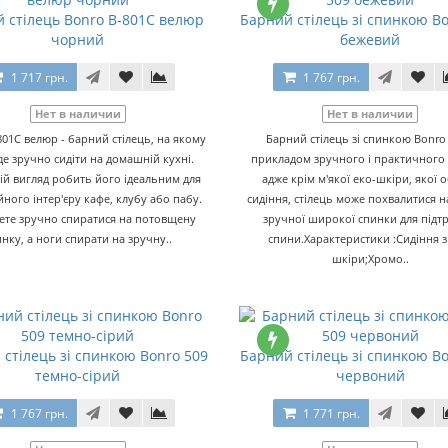
 стілець Bonro B-801C велюр
Барний стілець зі спинкою B
чорний
бежевий
1 717 грн.
1 767 грн.
Нет в наличии
Нет в наличии
801C велюр - барний стілець, на якому
Барний стілець зі спинкою Bonro 
де зручно сидіти на домашній кухні.
прикладом зручного і практичного 
ій вигляд робить його ідеальним для
адже крім м'якої еко-шкіри, якої 
ного інтер'єру кафе, клубу або пабу.
сидіння, стілець може похвалитися н
ете зручно спиратися на потовщену
зручної широкої спинки для підт
нку, а ноги спирати на зручну..
спини.Характеристики :Сидіння з
шкіри;Хромо..
стілець зі спинкою Bonro 509
Барний стілець зі спинкою B
темно-сірий
червоний
1 767 грн.
1 771 грн.