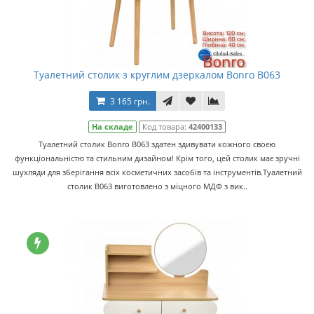
Туалетний столик з круглим дзеркалом Bonro B063
3 165 грн.
На складе
Код товара:
42400133
Туалетний столик Bonro B063 здатен здивувати кожного своєю
функціональністю та стильним дизайном! Крім того, цей столик має зручні
шухляди для зберігання всіх косметичних засобів та інструментів.Туалетний
столик B063 виготовлено з міцного МДФ з вик..