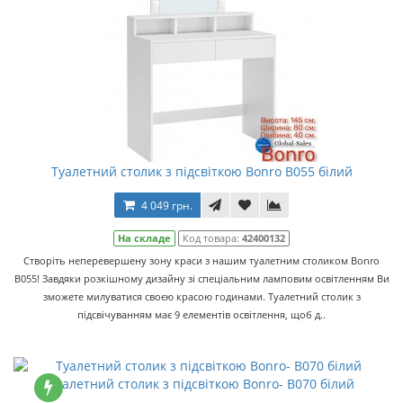
Туалетний столик з підсвіткою Bonro B055 білий
4 049 грн.
На складе
Код товара:
42400132
Створіть неперевершену зону краси з нашим туалетним столиком Bonro
B055! Завдяки розкішному дизайну зі спеціальним ламповим освітленням Ви
зможете милуватися своєю красою годинами. Туалетний столик з
підсвічуванням має 9 елементів освітлення, щоб д..
Туалетний столик з підсвіткою Bonro- B070 білий