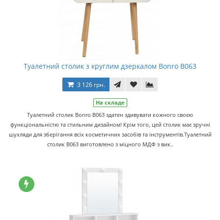
Туалетний столик з круглим дзеркалом Bonro B063
3 126 грн.
На складе
Туалетний столик Bonro B063 здатен здивувати кожного своєю
функціональністю та стильним дизайном! Крім того, цей столик має зручні
шухляди для зберігання всіх косметичних засобів та інструментів.Туалетний
столик B063 виготовлено з міцного МДФ з вик..