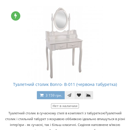
Туалетний столик Bonro- В-011 (червона табуретка)
3 159 грн.
Нет в наличии
Туалетний столик в сучасному стилі в комплекті з табуреткоюТуалетний
столик і стильний табурет з яскравою оббивкою ідеально впишуться в різні
інтер'єри - як сучасні, так і більш класичні. Сидіння наповнене м'якою