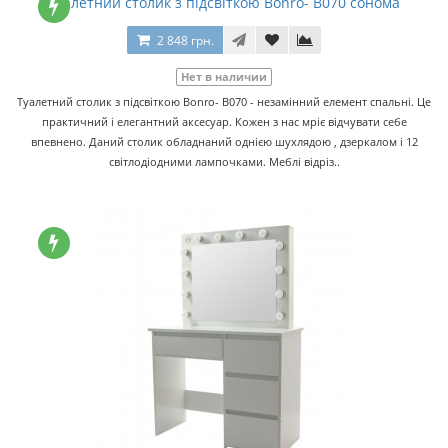
Туалетний столик з підсвіткою Bonro- B070 сонома
2 848 грн.
Нет в наличии
Туалетний столик з підсвіткою Bonro- B070 - незамінний елемент спальні. Це
практичний і елегантний аксесуар. Кожен з нас мріє відчувати себе
впевнено. Даний столик обладнаний однією шухлядою , дзеркалом і 12
світлодіодними лампочками. Меблі відріз..