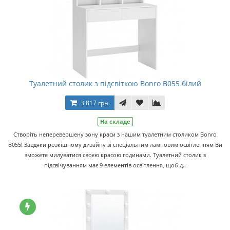
Туалетний столик з підсвіткою Bonro B055 білий
3 817 грн.
На складе
Створіть неперевершену зону краси з нашим туалетним столиком Bonro
B055! Завдяки розкішному дизайну зі спеціальним ламповим освітленням Ви
зможете милуватися своєю красою годинами. Туалетний столик з
підсвічуванням має 9 елементів освітлення, щоб д..