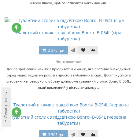
м'якою піною, щоб забезпечити максимальни..
Туалетний столик з підсвіткою Bonro- В-054L (сіра
табуретка)
3 376 грн.
Нет в наличии
Добре зроблений макіяж є пріоритетом у жінки, яка постійно знаходиться
серед інших людей на роботі і просто в публічних місцях. Досягти успіху в
створенні неповторного образу допоможе туалетний столик Bonro В-054L,
який виконаний у вікторіанському ..
Левая панель
Туалетний столик з підсвіткою Bonro- В-054L (червона
табуретка)
3 505 грн.