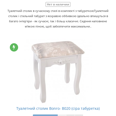
Нет в наличии
Туалетний столик в сучасному стилі в комплекті з табуреткоюТуалетний
столик і стильний табурет з яскравою оббивкою ідеально впишуться в
багато інтер'єри - як сучасні, так і більш класичні. Сидіння наповнене
м'якою піною, щоб забезпечити максимальни..
Туалетний столик Bonro- B020 (сіра табуретка)