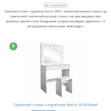
Нет в наличии
Туалетний столик з підсвіткою Bonro- B073 - незамінний елемент спальні. Це
практичний і елегантний аксесуар. Кожен з нас мріє відчувати себе
впевнено. Даний столик обладнаний чотирма шухлядами, дзеркалом і 12
світлодіодними лампочками. Меблі відріз..
Туалетний столик з підсвіткою Bonro- B100 білий