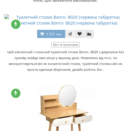
піною, щоб забезпечити максимальний..
Туалетний столик Bonro- В020 (червона табуретка)
3 507 грн.
Нет в наличии
Цей елегантний і стильний туалетний столик Bonro- B020 з дзеркалом без
сумніву знайде своє місце у вашому домі. Незалежно від того, чи
використовується він як косметичний столик, туалетний столика або як
проста одиниця зберігання, дизайн робить йог..