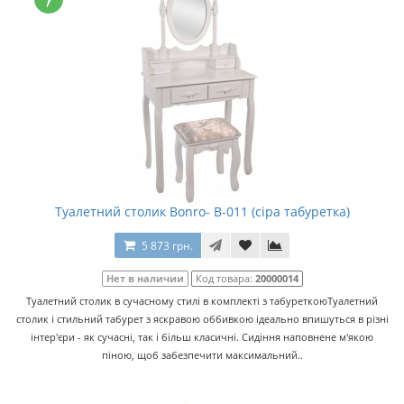
Туалетний столик Bonro- В-011 (сіра табуретка)
5 873 грн.
Нет в наличии
Код товара:
20000014
Туалетний столик в сучасному стилі в комплекті з табуреткоюТуалетний
столик і стильний табурет з яскравою оббивкою ідеально впишуться в різні
інтер'єри - як сучасні, так і більш класичні. Сидіння наповнене м'якою
піною, щоб забезпечити максимальний..