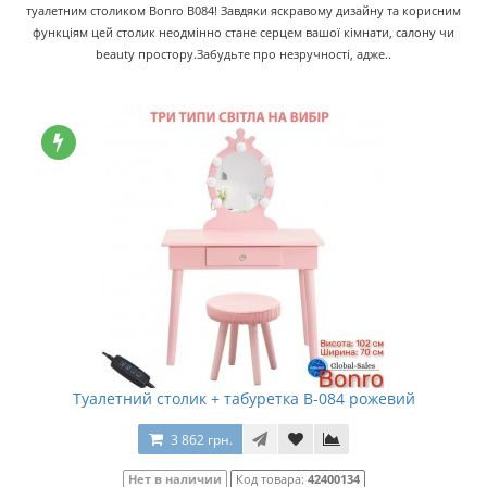
туалетним столиком Bonro B084! Завдяки яскравому дизайну та корисним
функціям цей столик неодмінно стане серцем вашої кімнати, салону чи
beauty простору.Забудьте про незручності, адже..
Туалетний столик + табуретка B-084 рожевий
3 862 грн.
Нет в наличии
Код товара:
42400134