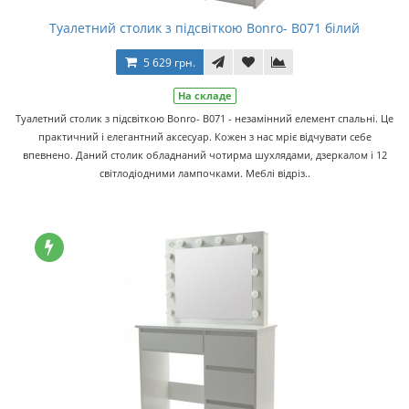
Туалетний столик з підсвіткою Bonro- B071 білий
5 629 грн.
На складе
Туалетний столик з підсвіткою Bonro- B071 - незамінний елемент спальні. Це
практичний і елегантний аксесуар. Кожен з нас мріє відчувати себе
впевнено. Даний столик обладнаний чотирма шухлядами, дзеркалом і 12
світлодіодними лампочками. Меблі відріз..