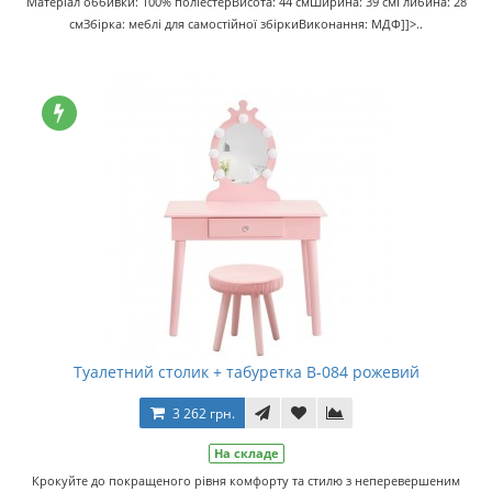
Матеріал оббивки: 100% поліестерВисота: 44 смШирина: 39 смГлибина: 28
смЗбірка: меблі для самостійної збіркиВиконання: МДФ]]>..
Туалетний столик + табуретка B-084 рожевий
3 262 грн.
На складе
Крокуйте до покращеного рівня комфорту та стилю з неперевершеним