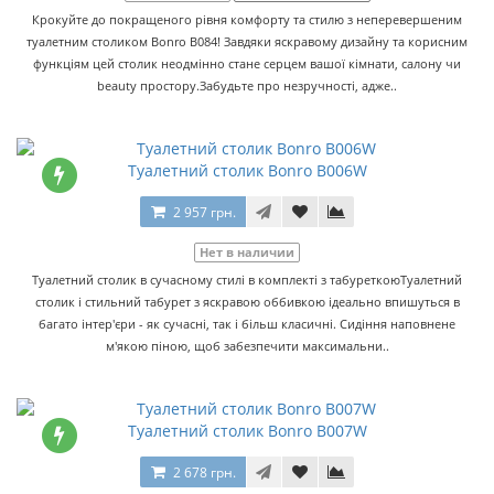
Крокуйте до покращеного рівня комфорту та стилю з неперевершеним
туалетним столиком Bonro B084! Завдяки яскравому дизайну та корисним
функціям цей столик неодмінно стане серцем вашої кімнати, салону чи
beauty простору.Забудьте про незручності, адже..
Туалетний столик Bonro B006W
2 957 грн.
Нет в наличии
Туалетний столик в сучасному стилі в комплекті з табуреткоюТуалетний
столик і стильний табурет з яскравою оббивкою ідеально впишуться в
багато інтер'єри - як сучасні, так і більш класичні. Сидіння наповнене
м'якою піною, щоб забезпечити максимальни..
Туалетний столик Bonro B007W
2 678 грн.