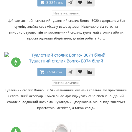
3 324 грн.
Нет в наличии
Цей елегантний і стильний туалетний столик Bonro- B020 з дзеркалом без
сумніву знайде своє місце у вашому домі. Незалежно від того, чи
використовується він як косметичний столик, туалетний столика або як
проста одиниця зберігання, дизайн робить йог..
Туалетний столик Bonro- B074 білий
2 914 грн.
Нет в наличии
Туалетний столик Bonro- B074 - незамінний елемент спальні. Це практичний
і елегантний аксесуар. Кожен з нас мріє відчувати себе впевнено. Даний
столик обладнаний чотирма шухлядами і дзеркалом. Меблі відрізняються
простотою і легкістю, а також солід..