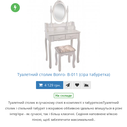
Туалетний столик Bonro- В-011 (сіра табуретка)
4 129 грн.
На складе
Туалетний столик в сучасному стилі в комплекті з табуреткоюТуалетний
столик і стильний табурет з яскравою оббивкою ідеально впишуться в різні
інтер'єри - як сучасні, так і більш класичні. Сидіння наповнене м'якою
піною, щоб забезпечити максимальний..