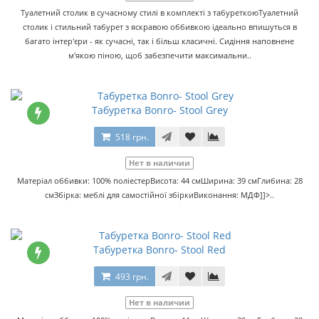
Туалетний столик в сучасному стилі в комплекті з табуреткоюТуалетний
столик і стильний табурет з яскравою оббивкою ідеально впишуться в
багато інтер'єри - як сучасні, так і більш класичні. Сидіння наповнене
м'якою піною, щоб забезпечити максимальни..
Табуретка Bonro- Stool Grey
518 грн.
Нет в наличии
Матеріал оббивки: 100% поліестерВисота: 44 смШирина: 39 смГлибина: 28
смЗбірка: меблі для самостійної збіркиВиконання: МДФ]]>..
Табуретка Bonro- Stool Red
493 грн.
Нет в наличии