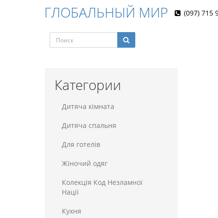
ГЛОБАЛЬНЫЙ МИР
(097) 715 
Категории
Дитяча кімната
Дитяча спальня
Для готелiв
Жіночий одяг
Колекція Код Незламної
Нації
Кухня