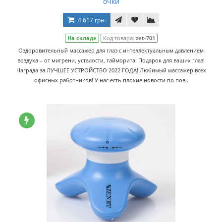
очки
4 617 грн.
На складе
Код товара:
zet-701
Оздоровительный массажер для глаз с интеллектуальным давлением
воздуха – от мигрени, усталости, гайморита! Подарок для ваших глаз!
Награда за ЛУЧШЕЕ УСТРОЙСТВО 2022 ГОДА! Любимый массажер всех
офисных работников! У нас есть плохие новости по пов..