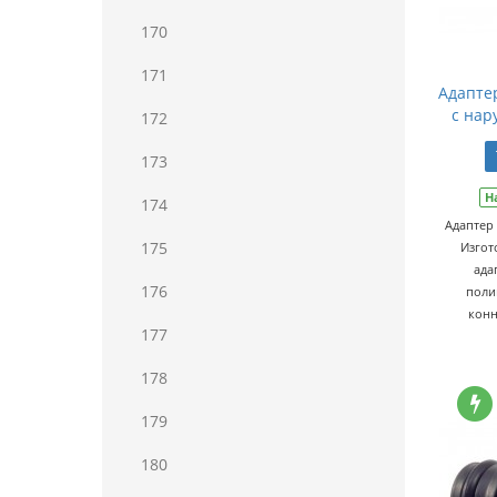
170
171
Адаптер
с нар
172
173
Н
174
Адаптер
175
Изгот
ада
176
поли
конн
177
178
179
180