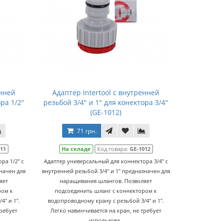
енней
Адаптер Intertool с внутренней
ра 1/2"
резьбой 3/4" и 1" для конектора 3/4"
(GE-1012)
71 грн.
011
На складе
Код товара:
GE-1012
ра 1/2" с
Адаптер универсальный для коннектора 3/4" с
значен для
внутренней резьбой 3/4" и 1" предназначен для
яет
наращивания шлангов. Позволяет
ром к
подсоединить шланг с коннектором к
" и 1".
водопроводному крану с резьбой 3/4" и 1".
требует
Легко навинчивается на кран, не требует
использова..