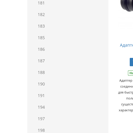
181
182
183
185
Адапт
186
187
188
Н
Адаптер
190
соедин
для быст
191
пол
сущест
194
характер
197
198