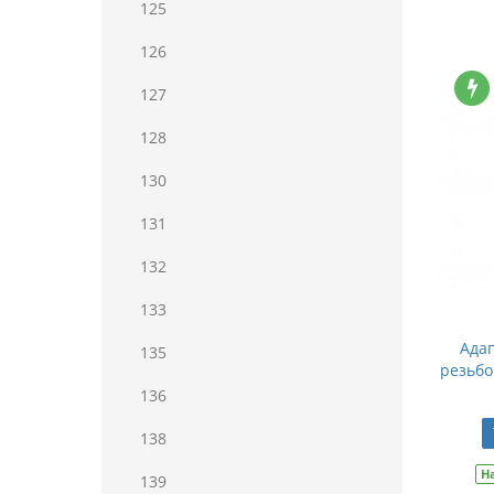
125
126
127
128
130
131
132
133
Адап
135
резьбой
136
138
Н
139