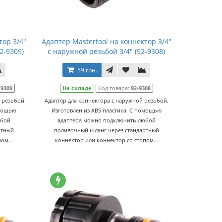
тор 3/4"
Адаптер Mastertool на коннектор 3/4"
2-9309)
с наружной резьбой 3/4" (92-9308)
59 грн.
-9309
На складе
Код товара:
92-9308
 резьбой.
Адаптер для коннектора с наружной резьбой.
омощью
Изготовлен из ABS пластика. С помощью
юбой
адаптера можно подключить любой
ртный
поливочный шланг через стандартный
ом...
коннектор или коннектор со стопом...