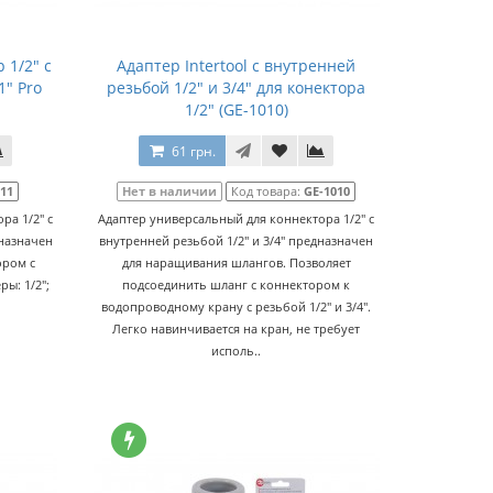
 1/2" с
Адаптер Intertool с внутренней
1" Pro
резьбой 1/2" и 3/4" для конектора
1/2" (GE-1010)
61 грн.
111
Нет в наличии
Код товара:
GE-1010
ра 1/2" с
Адаптер универсальный для коннектора 1/2" с
дназначен
внутренней резьбой 1/2" и 3/4" предназначен
ором с
для наращивания шлангов. Позволяет
ры: 1/2";
подсоединить шланг с коннектором к
водопроводному крану с резьбой 1/2" и 3/4".
Легко навинчивается на кран, не требует
исполь..