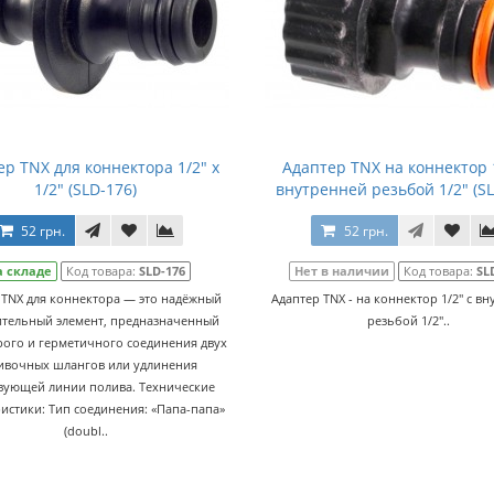
ер TNX для коннектора 1/2" x
Адаптер TNX на коннектор 1
1/2" (SLD-176)
внутренней резьбой 1/2" (SL
52 грн.
52 грн.
а складе
Код товара:
SLD-176
Нет в наличии
Код товара:
SL
 TNX для коннектора — это надёжный
Адаптер TNX - на коннектор 1/2" с в
ительный элемент, предназначенный
резьбой 1/2"..
рого и герметичного соединения двух
ивочных шлангов или удлинения
вующей линии полива. Технические
истики: Тип соединения: «Папа-папа»
(doubl..