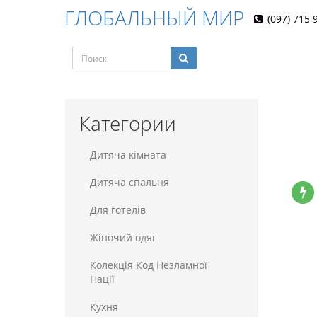
ГЛОБАЛЬНЫЙ МИР
(097) 715 
Категории
Дитяча кімната
Дитяча спальня
Для готелiв
Жіночий одяг
Колекція Код Незламної
Нації
Кухня