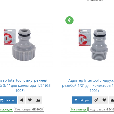
тер Intertool с внутренней
Адаптер Intertool с нару
 3/4'' для конектора 1/2'' (GE-
резьбой 1/2'' для конектора 1/
1008)
1001)
57 грн.
54 грн.
а складе
Код товара:
GE-1008
На складе
Код товара:
GE-1