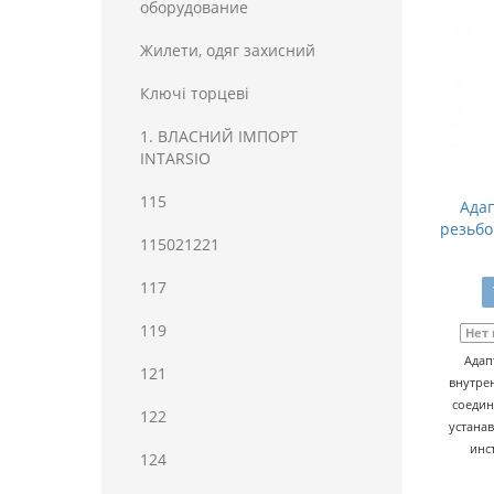
оборудование
Жилети, одяг захисний
Ключі торцеві
1. ВЛАСНИЙ ІМПОРТ
INTARSIO
115
Адап
резьбой
115021221
117
119
Нет
Адап
121
внутре
соедин
122
устанав
инс
124