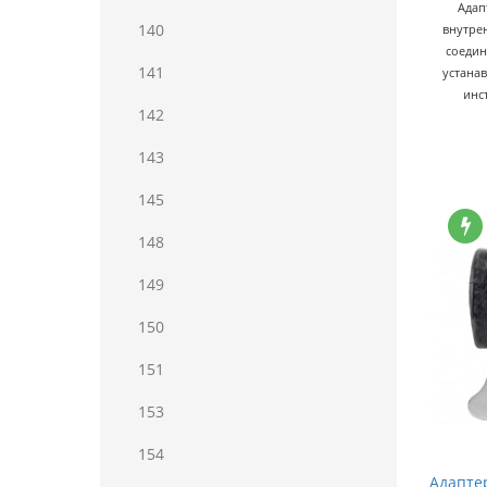
Адап
140
внутре
соедин
141
устанав
инс
142
143
145
148
149
150
151
153
154
Адаптер