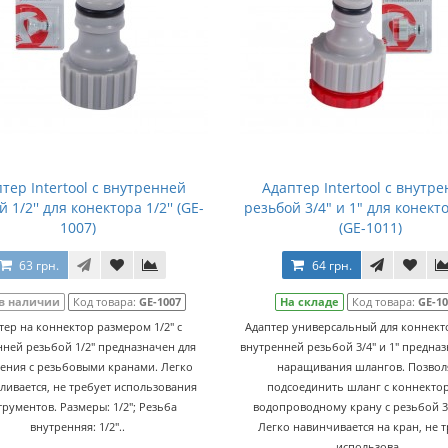
тер Intertool с внутренней
Адаптер Intertool с внутр
 1/2'' для конектора 1/2'' (GE-
резьбой 3/4" и 1" для конекто
1007)
(GE-1011)
63 грн.
64 грн.
 в наличии
Код товара:
GE-1007
На складе
Код товара:
GE-1
тер на коннектор размером 1/2" с
Адаптер универсальный для коннекто
нней резьбой 1/2" предназначен для
внутренней резьбой 3/4" и 1" предна
ения с резьбовыми кранами. Легко
наращивания шлангов. Позвол
ливается, не требует использования
подсоединить шланг с коннекто
трументов. Размеры: 1/2"; Резьба
водопроводному крану с резьбой 3/4
внутренняя: 1/2"..
Легко навинчивается на кран, не 
использова..