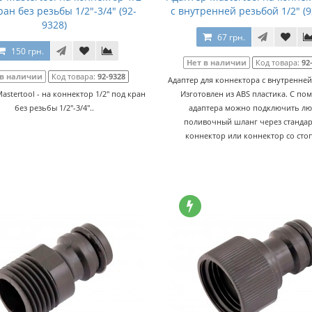
ран без резьбы 1/2"-3/4" (92-
с внутренней резьбой 1/2" (9
9328)
67 грн.
150 грн.
Нет в наличии
Код товара:
92
 в наличии
Код товара:
92-9328
Адаптер для коннектора с внутренней
astertool - на коннектор 1/2" под кран
Изготовлен из ABS пластика. С п
без резьбы 1/2"-3/4"..
адаптера можно подключить л
поливочный шланг через станда
коннектор или коннектор со стоп