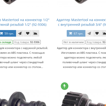
 Mastertool на коннектор 1/2"
Адаптер Mastertool на коннек
ужной резьбой 1/2" (92-9306)
с внутренней резьбой 3/4" (9
59 грн.
67 грн.
а складе
Код товара:
92-9306
Нет в наличии
Код товара:
92
 для коннектора с наружной резьбой.
Адаптер для коннектора с внутренней
овлен из ABS пластика. С помощью
Изготовлен из ABS пластика. С п
птера можно подключить любой
адаптера можно подключить л
вочный шланг через стандартный
поливочный шланг через станда
ектор или коннектор со стопом...
коннектор или коннектор со стоп