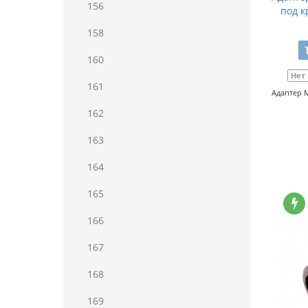
156
под к
158
160
Нет
161
Адаптер M
162
163
164
165
166
167
168
169