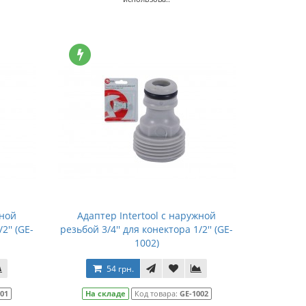
жной
Адаптер Intertool с наружной
2'' (GE-
резьбой 3/4'' для конектора 1/2'' (GE-
1002)
54 грн.
001
На складе
Код товара:
GE-1002