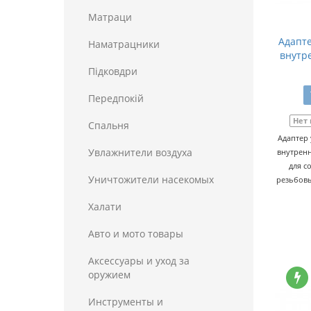
Матраци
Адапте
Наматрацники
внутре
Пiдковдри
Передпокій
Нет
Спальня
Адаптер 
Увлажнители воздуха
внутренн
для с
Уничтожители насекомых
резьбовым
Халати
Авто и мото товары
Аксессуары и уход за
оружием
Инструменты и