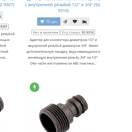
2-9307)
с внутренней резьбой 1/2" и 3/4" (92-
9310)
76 грн.
-9307
Нет в наличии
Код товара:
92-9310
 резьбой.
омощью
Адаптер для коннектора диаметром 1/2" и
юбой
внутренней резьбой диаметром 3/4". Имеет
ртный
дополнительную насадку, вкручивающуюся и
ом...
меняющую внутреннюю резьбу 3/4" на 1/2".
Обе части изготовлены из ABS пластика...