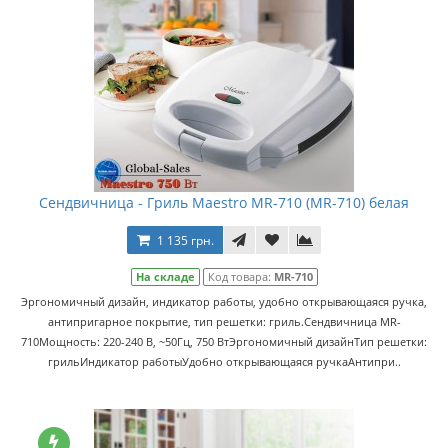
Сендвичница - Гриль Maestro MR-710 (MR-710) белая
1 135 грн.
На складе
Код товара:
MR-710
Эргономичный дизайн, индикатор работы, удобно открывающаяся ручка,
антипригарное покрытие, тип решетки: гриль.Сендвичница MR-
710Мощность: 220-240 В, ~50Гц, 750 ВтЭргономичный дизайнТип решетки:
грильИндикатор работыУдобно открывающаяся ручкаАнтипри..