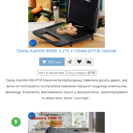
Гриль Kamille 800Вт x 216 x 126мм (6718) черная
965 грн.
Нет в наличии
Код товара:
6718
Гриль Kamille KM-6718 Класичні бутербродниці з'явилися досить давно, але
вони не поспішають поступатися пальмою першості жодному новітньому
винаходу. Компактні, максимально прості у використанні, транспортуванні
та зберіганні, вони і сьогодні ..