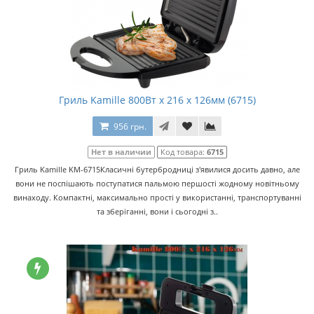
Гриль Kamille 800Вт x 216 x 126мм (6715)
956 грн.
Нет в наличии
Код товара:
6715
Гриль Kamille KM-6715Класичні бутербродниці з'явилися досить давно, але
вони не поспішають поступатися пальмою першості жодному новітньому
винаходу. Компактні, максимально прості у використанні, транспортуванні
та зберіганні, вони і сьогодні з..