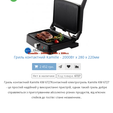
Гриль контактний Kamille - 2000Вт x 280 x 220мм
2 452 грн.
Нет в наличии
Код товара:
6727
Гриль контактний Kamille KM 6727Контактний електрогриль Kamille KM 6727
- це простий надійний у використанні пристрій, однак такий гриль добре
справляється з приготуванням абсолютно різних продуктів, від м'ясних
стейків до тостів і стане незамінним..