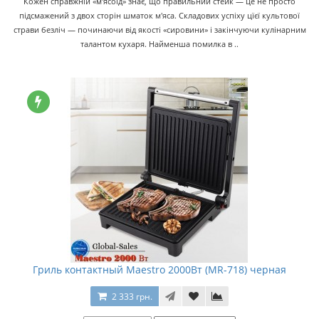
Кожен справжній «м'ясоїд» знає, що правильний стейк — це не просто
підсмажений з двох сторін шматок м'яса. Складових успіху цїєї культової
страви безліч — починаючи від якості «сировини» і закінчуючи кулінарним
талантом кухаря. Найменша помилка в ..
Гриль контактный Maestro 2000Вт (MR-718) черная
2 333 грн.