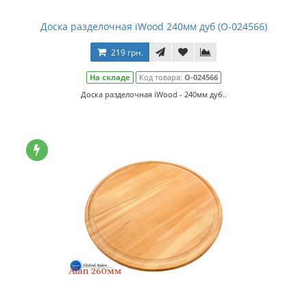
Доска разделочная iWood 240мм дуб (О-024566)
219 грн.
На складе
Код товара:
О-024566
Доска разделочная iWood - 240мм дуб..