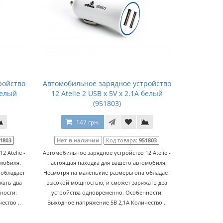
ройство
Автомобильное зарядное устройство
 белый
12 Atelie 2 USB x 5V x 2.1A белый
(951803)
147 грн.
1803
Нет в наличии
Код товара:
951803
 Atelie -
Автомобильное зарядное устройство 12 Atelie -
омобиля.
настоящая находка для вашего автомобиля.
 обладает
Несмотря на маленькие размеры она обладает
жать два
высокой мощностью, и сможет заряжать два
ности:
устройства одновременно. Особенности:
ество ..
Выходное напряжение 5В 2,1А Количество ..