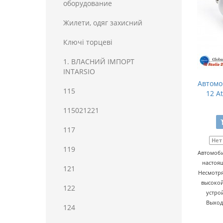
оборудование
Жилети, одяг захисний
Ключі торцеві
1. ВЛАСНИЙ ІМПОРТ
INTARSIO
Автомо
115
12 At
115021221
117
Нет
119
Автомоби
настоящ
121
Несмотря
высокой
122
устро
Выход
124