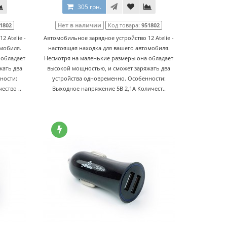
305 грн.
1802
Нет в наличии
Код товара:
951802
 Atelie -
Автомобильное зарядное устройство 12 Atelie -
омобиля.
настоящая находка для вашего автомобиля.
 обладает
Несмотря на маленькие размеры она обладает
жать два
высокой мощностью, и сможет заряжать два
ности:
устройства одновременно. Особенности:
ество ..
Выходное напряжение 5В 2,1А Количест..