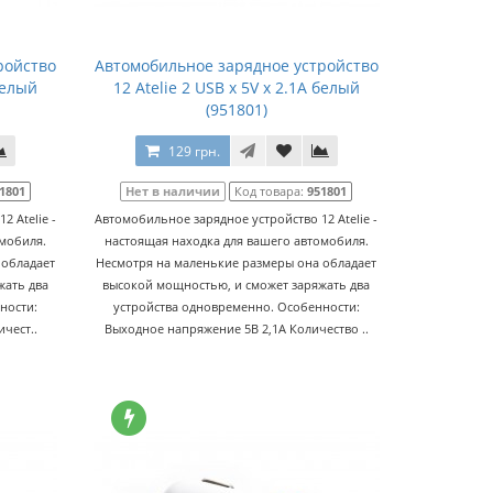
ройство
Автомобильное зарядное устройство
 белый
12 Atelie 2 USB x 5V x 2.1A белый
(951801)
129 грн.
1801
Нет в наличии
Код товара:
951801
 Atelie -
Автомобильное зарядное устройство 12 Atelie -
омобиля.
настоящая находка для вашего автомобиля.
 обладает
Несмотря на маленькие размеры она обладает
жать два
высокой мощностью, и сможет заряжать два
ности:
устройства одновременно. Особенности:
чест..
Выходное напряжение 5В 2,1А Количество ..