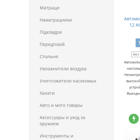
Матраци
Автомо
Наматрацники
12 At
Пiдковдри
Передпокій
Нет
Спальня
Автомоби
Увлажнители воздуха
настоящ
Несмотря
Уничтожители насекомых
высокой
устро
Халати
Выходно
Авто и мото товары
Аксессуары и уход за
оружием
Инструменты и