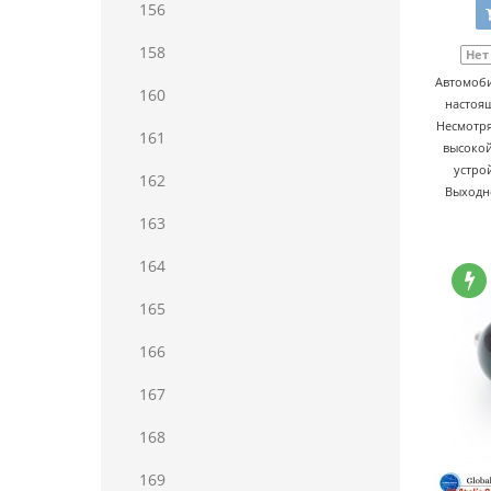
156
158
Нет
Автомоби
160
настоящ
Несмотря
161
высокой
устро
162
Выходно
163
164
165
166
167
168
169