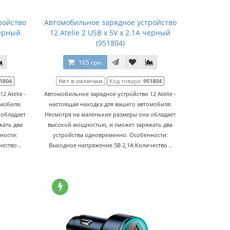
ройство
Автомобильное зарядное устройство
черный
12 Atelie 2 USB x 5V x 2.1A черный
(951804)
165 грн.
1804
Нет в наличии
Код товара:
951804
 Atelie -
Автомобильное зарядное устройство 12 Atelie -
омобиля.
настоящая находка для вашего автомобиля.
 обладает
Несмотря на маленькие размеры она обладает
жать два
высокой мощностью, и сможет заряжать два
ности:
устройства одновременно. Особенности:
ество ..
Выходное напряжение 5В 2,1А Количество ..