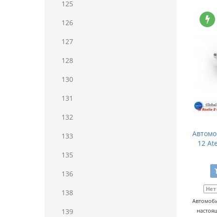
125
126
127
128
130
131
132
Автомо
133
12 At
135
136
Нет
138
Автомоби
139
настоящ