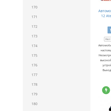
170
Автомо
12 At
171
172
173
Нет
174
Автомоби
настоящ
175
Несмотря
высокой
176
устро
Выход
177
178
179
180