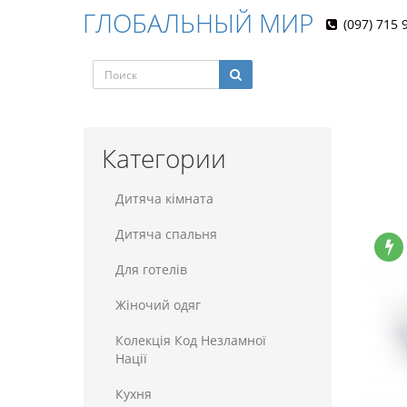
ГЛОБАЛЬНЫЙ МИР
(097) 715 
Категории
Дитяча кімната
Дитяча спальня
Для готелiв
Жіночий одяг
Колекція Код Незламної
Нації
Кухня