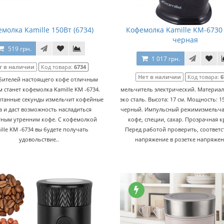
молка Kamille 150Вт (6734)
Кофемолка Kamille KM-6730 
черная
519 грн.
1 017 грн.
т в наличии
Код товара:
6734
Нет в наличии
Код товара:
6
бителей настоящего кофе отличным
 станет кофемолка Kamille KM -6734.
мельчитель электрический. Материал:
итанные секунды измельчит кофейные
эко сталь. Высота: 17 см. Мощность: 1
а и даст возможность насладиться
черный. Импульсный режимизмельча
ным утренним кофе. С кофемолкой
кофе, специи, сахар. Прозрачная 
ille KM -6734 вы будете получать
Перед работой проверить, соответс
удовольствие..
напряжение в розетке напряжен