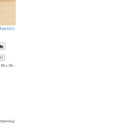
Maestro
57
В x 30г..
страниц)