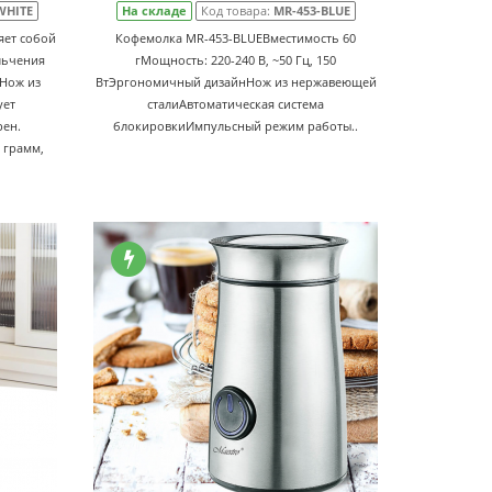
WHITE
На складе
Код товара:
MR-453-BLUE
яет собой
Кофемолка MR-453-BLUEВместимость 60
льчения
гМощность: 220-240 В, ~50 Гц, 150
 Нож из
ВтЭргономичный дизайнНож из нержавеющей
ует
сталиАвтоматическая система
рен.
блокировкиИмпульсный режим работы..
 грамм,