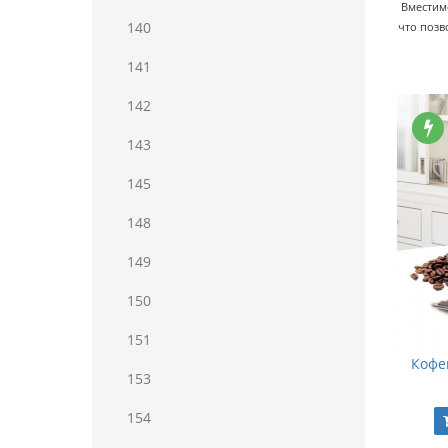
Вместим
140
что позв
141
142
143
145
148
149
150
151
Кофе
153
154