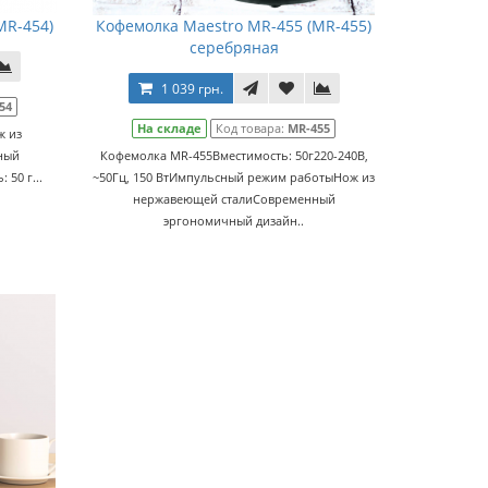
MR-454)
Кофемолка Maestro MR-455 (MR-455)
серебряная
1 039 грн.
54
На складе
Код товара:
MR-455
ж из
ный
Кофемолка MR-455Вместимость: 50г220-240В,
50 г...
~50Гц, 150 ВтИмпульсный режим работыНож из
нержавеющей сталиCовременный
эргономичный дизайн..