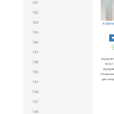
181
182
183
Кофем
185
186
187
акумулят
188
18.5х7
акумуля
190
CКомплект
для чище
191
194
197
198