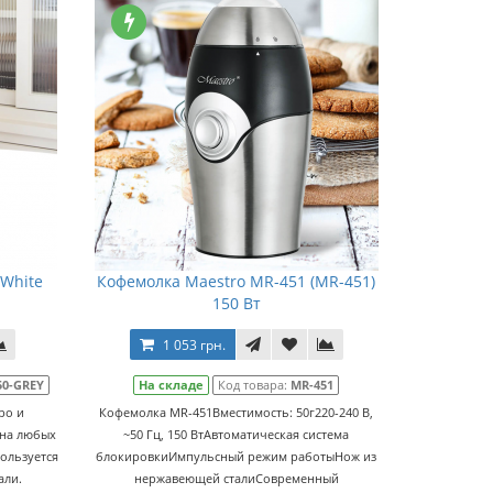
-White
Кофемолка Maestro MR-451 (MR-451)
150 Вт
1 053 грн.
50-GREY
На складе
Код товара:
MR-451
ро и
Кофемолка MR-451Вместимость: 50г220-240 В,
рна любых
~50 Гц, 150 ВтАвтоматическая система
ользуется
блокировкиИмпульсный режим работыНож из
али.
нержавеющей сталиCовременный