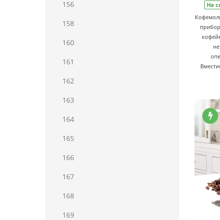
156
На с
Кофемолк
158
прибор
кофейн
160
не
опе
161
Вмести
162
163
164
165
166
167
168
169