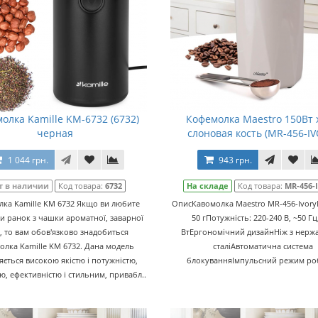
олка Kamille KM-6732 (6732)
Кофемолка Maestro 150Вт 
черная
слоновая кость (MR-456-IV
1 044 грн.
943 грн.
т в наличии
Код товара:
6732
На складе
Код товара:
MR-456-
лка Kamille KM 6732 Якщо ви любите
ОписКавомолка Maestro MR-456-IvoryМ
и ранок з чашки ароматної, заварної
50 гПотужність: 220-240 В, ~50 Гц
, то вам обов'язково знадобиться
ВтЕргономічний дизайнНіж з нерж
олка Kamille KM 6732. Дана модель
сталіАвтоматична система
няється високою якістю і потужністю,
блокуванняІмпульсний режим роб
ю, ефективністю і стильним, привабл..