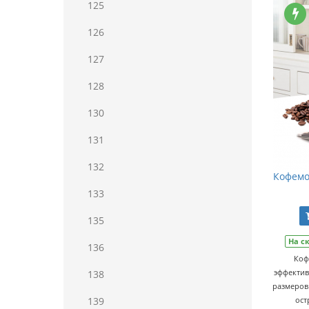
125
126
127
128
130
131
132
Кофемо
133
135
На с
136
Коф
эффектив
138
размеров
139
ост