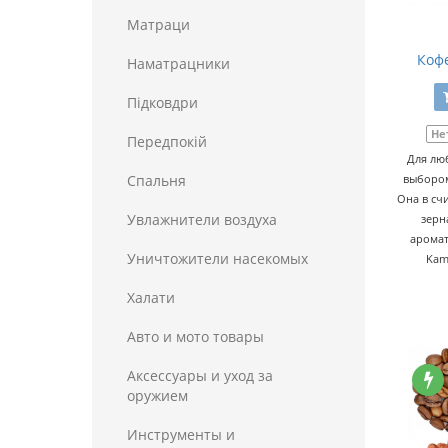
Матраци
Кофе
Наматрацники
Пiдковдри
Не
Передпокій
Для лю
Спальня
выбором
Она в сч
Увлажнители воздуха
зерн
аромат
Уничтожители насекомых
Kam
Халати
Авто и мото товары
Аксессуары и уход за
оружием
Инструменты и