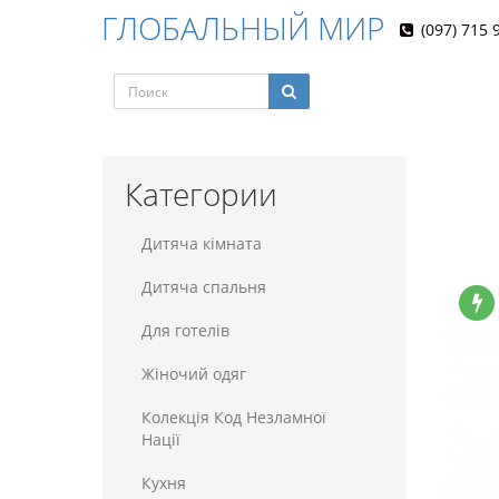
ГЛОБАЛЬНЫЙ МИР
(097) 715 
Категории
Дитяча кімната
Дитяча спальня
Для готелiв
Жіночий одяг
Колекція Код Незламної
Нації
Кухня