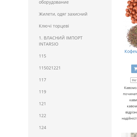
оборудование
Жилети, одяг захисний
Ключі торцеві
1. ВЛАСНИЙ ІМПОРТ
INTARSIO
Кофем
115
115021221
117
Не
Кавомо
119
починат
кави
121
кавом
відріз
122
надійніст
124