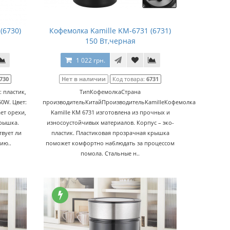
(6730)
Кофемолка Kamille KM-6731 (6731)
150 Вт,черная
1 022 грн.
730
Нет в наличии
Код товара:
6731
 пластик,
ТипКофемолкаСтрана
50W. Цвет:
производительКитайПроизводительKamilleКофемолка
ет орехи,
Kamille KM 6731 изготовлена из прочных и
крышка.
износоустойчивых материалов. Корпус – эко-
твует ли
пластик. Пластиковая прозрачная крышка
ию..
поможет комфортно наблюдать за процессом
помола. Стальные н..