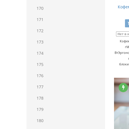
Кофем
170
171
172
Нет в 
Кофем
173
гМ
174
ВтЭргон
175
блоки
176
177
178
179
180