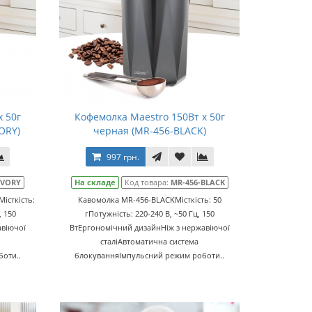
x 50г
Кофемолка Maestro 150Вт x 50г
ORY)
черная (MR-456-BLACK)
997 грн.
IVORY
На складе
Код товара:
MR-456-BLACK
істкість:
Кавомолка MR-456-BLACKМісткість: 50
, 150
гПотужність: 220-240 В, ~50 Гц, 150
авіючої
ВтЕргономічний дизайнНіж з нержавіючої
сталіАвтоматична система
оти..
блокуванняІмпульсний режим роботи..