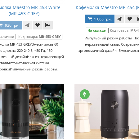
олка Maestro MR-453-White
Кофемолка Maestro MR-454 (
(MR-453-GREY)
1 066 грн.
920 грн.
На складе
Код товара:
MR-4
наличии
Код товара:
MR-453-GREY
Импульсный режим работы. Но
олка MR-453-GREYВместимость 60
нержавеющей стали. Cовремен
ощность: 220-240 В, ~50 Гц, 150
эргономичный дизайн. Вместимость: 
омичный дизайнНож из нержавеющей
сталиАвтоматическая система
ровкиИмпульсный режим работы..