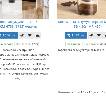
олка аккумуляторная Kamille
Кофемолка аккумуляторная 
KM-6733 (6733) черная
5В x 30г (MR-457)
1 240 грн.
1 137 грн.
На складе
Код товара:
6733
На складе
Код товара:
MR-4
Кавомолка електрична з
Кофемолка аккумуляторная Maestro - 5
оромМатеріал: пластик, стальРозміри:
.5 смЖивлення: мережа, вбудований
тор Ni-MHРоз'єм живлення: USB type
: кавомолка, провід USB type C, щітка
ння, інструкціяПідходить для помелу
кави, с..
Показано с 1 по 17 из 17 (всего 1 