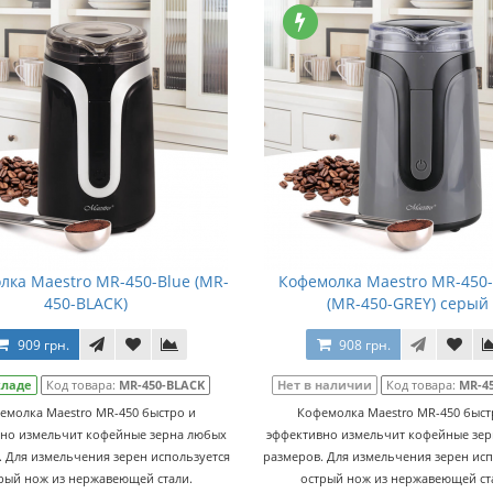
лка Maestro MR-450-Blue (MR-
Кофемолка Maestro MR-450
450-BLACK)
(MR-450-GREY) серый
909 грн.
908 грн.
кладе
Код товара:
MR-450-BLACK
Нет в наличии
Код товара:
MR-4
емолка Maestro MR-450 быстро и
Кофемолка Maestro MR-450 быст
но измельчит кофейные зерна любых
эффективно измельчит кофейные зе
. Для измельчения зерен используется
размеров. Для измельчения зерен исп
рый нож из нержавеющей стали.
острый нож из нержавеющей ст