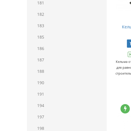
181
182
183
Кель
185
186
187
Кельма о
для равн
188
строитель
190
191
194
197
198