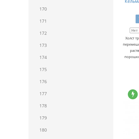
Кельма
170
171
Нет
172
Холст т
перемеши
173
раств
174
порошко
175
176
177
178
179
180