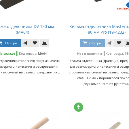
ма отделочника DV 180 мм
Кельма отделочника Mastertoo
(МА04)
80 мм Pro (19-4232)
146 грн.
236 грн.
На складе
Код товара:
МА04
Нет в наличии
Код товара:
19
тделочника (трапеция) предназначена
Кельма отделочника (трапеция) пред
омерного нанесения и распределения
для равномерного нанесения и расп
ных смесей на разных поверхностях...
строительных смесей на разных повер
сталь 1.2 мм • порошковая покра
двухкомпонентная рукоятка.