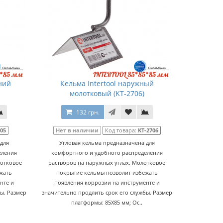
ний
Кельма Intertool наружный
молотковый (KT-2706)
132 грн.
705
Нет в наличии
Код товара:
KT-2706
 для
Угловая кельма предназначена для
еления
комфортного и удобного распределения
лотковое
растворов на наружных углах. Молотковое
жать
покрытие кельмы позволит избежать
нте и
появления коррозии на инструменте и
ы. Размер
значительно продлить срок его службы. Размер
платформы: 85Х85 мм; Ос..