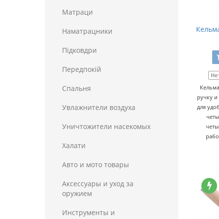
Матраци
Кельма
Наматрацники
Пiдковдри
Передпокій
Не
Спальня
Кельма
ручку и
Увлажнители воздуха
для удо
четы
Уничтожители насекомых
четы
рабо
Халати
Авто и мото товары
Аксессуары и уход за
оружием
Инструменты и