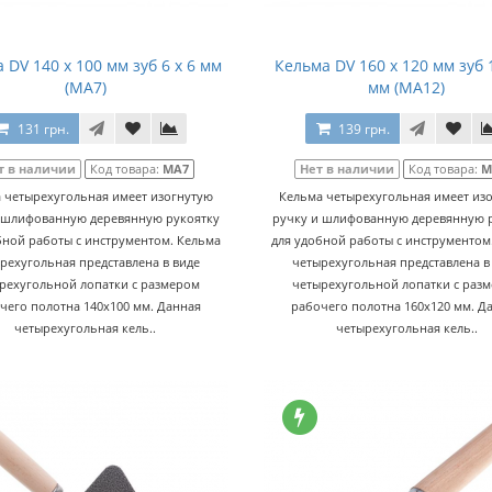
 DV 140 x 100 мм зуб 6 х 6 мм
Кельма DV 160 x 120 мм зуб 
(МА7)
мм (МА12)
131 грн.
139 грн.
т в наличии
Код товара:
МА7
Нет в наличии
Код товара:
М
 четырехугольная имеет изогнутую
Кельма четырехугольная имеет из
 шлифованную деревянную рукоятку
ручку и шлифованную деревянную 
бной работы с инструментом. Кельма
для удобной работы с инструментом
рехугольная представлена в виде
четырехугольная представлена в
рехугольной лопатки с размером
четырехугольной лопатки с раз
чего полотна 140х100 мм. Данная
рабочего полотна 160х120 мм. Д
четырехугольная кель..
четырехугольная кель..