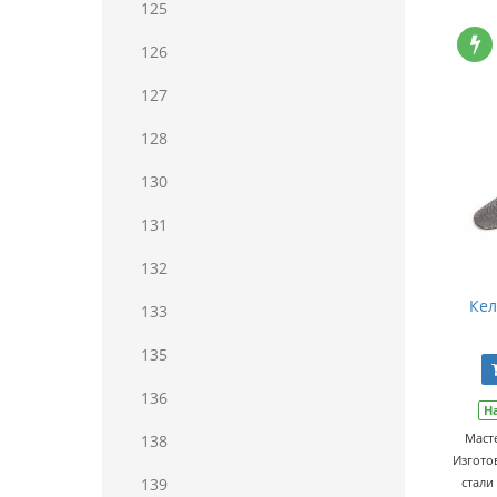
125
126
127
128
130
131
132
Кел
133
135
136
Н
Маст
138
Изгото
139
стали