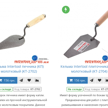
ьма Intertool печника (КП)
Кельма Intertool плиточника
молотковый (KT-2702)
молотковый (KT-2704)
156 грн.
156 грн.
а складе
Код товара:
KT-2702
На складе
Код товара:
KT-2
ерок печника имеет форму капли.
Имеет форму усеченной по бокам т
влен из прочной инструментальной
Предназначена для работ с плит
 с молотковым покрытием. Данное
размешивания и нанесения строит