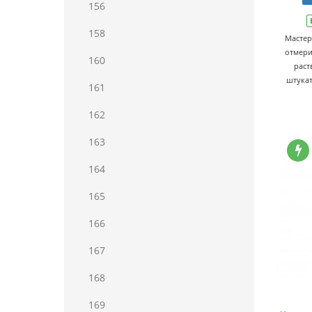
156
158
Мастер
отмери
160
раст
штукат
161
162
163
164
165
166
167
168
169