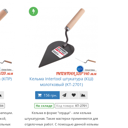
 (КПР)
Кельма Intertool штукатура (КШ)
молотковый (KT-2701)
156 грн.
704
На складе
Код товара:
KT-2701
рапеции.
Кельма в форме "сердца" - или кельма
кой,
штукатурная. Такие мастерки применяются для
ельных
отделочных работ. С помощью данной кельмы