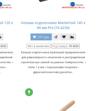
l 120 x
Кельма отделочника Mastertool 140 x
80 мм Pro (19-4234)
217 грн.
-4232
Нет в наличии
Код товара:
19-4234
назначена
Кельма отделочника (трапеция) предназначена
ределения
для равномерного нанесения и распределения
хностях. •
строительных смесей на разных поверхностях. •
ска •
сталь 1.2 мм • порошковая покраска •
.
двухкомпонентная рукоятка..