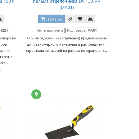
l 150 x
Кельма отделочника DV 130 мм
(МА01)
126 грн.
-4224
Нет в наличии
Код товара:
МА01
створа во
Кельма отделочника (трапеция) предназначена
вором
для равномерного нанесения и распределения
из них
строительных смесей на разных поверхностях...
стен. •
ска •
.