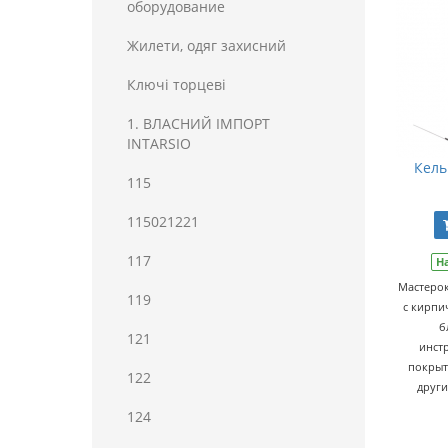
оборудование
Жилети, одяг захисний
Ключі торцеві
1. ВЛАСНИЙ ІМПОРТ
INTARSIO
Кель
115
115021221
117
Н
Мастерок
119
с кирпи
б
121
инст
покрыт
122
други
124