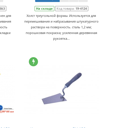
МА3
На складе
Код товара:
19-4124
чен для
Холст треугольной формы. Используется для
шивания
перемешивания и набрасывания штукатурного
ность
раствора на поверхность. сталь 1,2 мм;
 кладки
порошковая покраска; усиленная деревянная
рукоятка...