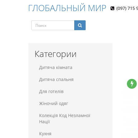
ГЛОБАЛЬНЫЙ МИР
(097) 715 
Категории
Дитяча кімната
Дитяча спальня
Для готелiв
Жіночий одяг
Колекція Код Незламної
Нації
Кухня