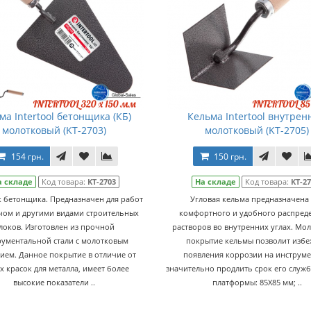
ма Intertool бетонщика (КБ)
Кельма Intertool внутрен
молотковый (KT-2703)
молотковый (KT-2705)
154 грн.
150 грн.
а складе
Код товара:
KT-2703
На складе
Код товара:
KT-2
 бетонщика. Предназначен для работ
Угловая кельма предназначена
чом и другими видами строительных
комфортного и удобного распред
локов. Изготовлен из прочной
растворов во внутренних углах. Мо
рументальной стали с молотковым
покрытие кельмы позволит избе
ием. Данное покрытие в отличие от
появления коррозии на инструме
х красок для металла, имеет более
значительно продлить срок его служб
высокие показатели ..
платформы: 85Х85 мм; ..