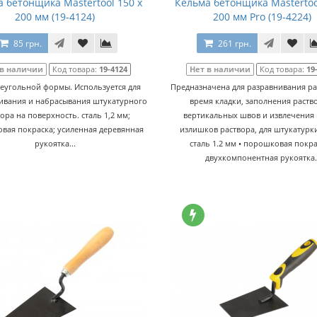
 бетонщика Mastertool 150 x
Кельма бетонщика Mastertoo
200 мм (19-4124)
200 мм Pro (19-4224)
85 грн.
261 грн.
 в наличии
Код товара:
19-4124
Нет в наличии
Код товара:
19
реугольной формы. Используется для
Предназначена для разравнивания ра
вания и набрасывания штукатурного
время кладки, заполнения раст
ора на поверхность. сталь 1,2 мм;
вертикальных швов и извлечения 
вая покраска; усиленная деревянная
излишков раствора, для штукатурки 
рукоятка...
сталь 1.2 мм • порошковая покра
двухкомпонентная рукоятка.