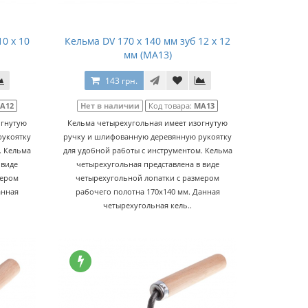
10 х 10
Кельма DV 170 x 140 мм зуб 12 х 12
мм (МА13)
143 грн.
А12
Нет в наличии
Код товара:
МА13
огнутую
Кельма четырехугольная имеет изогнутую
рукоятку
ручку и шлифованную деревянную рукоятку
. Кельма
для удобной работы с инструментом. Кельма
 виде
четырехугольная представлена в виде
мером
четырехугольной лопатки с размером
анная
рабочего полотна 170х140 мм. Данная
четырехугольная кель..