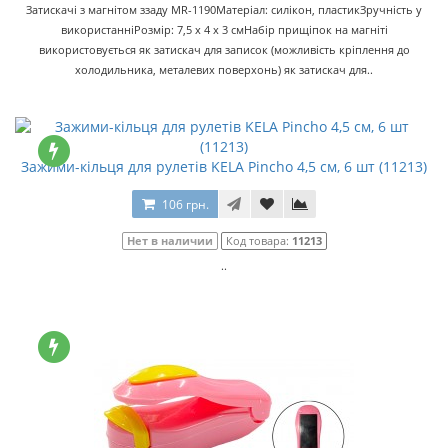
Затискачі з магнітом ззаду MR-1190Матеріал: силікон, пластикЗручність у
використанніРозмір: 7,5 х 4 х 3 смНабір прищіпок на магніті
використовується як затискач для записок (можливість кріплення до
холодильника, металевих поверхонь) як затискач для..
Зажими-кільця для рулетів KELA Pincho 4,5 см, 6 шт (11213)
106 грн.
Нет в наличии
Код товара:
11213
..