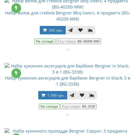
Набір вилок для стейків Bergner Bbq lovers, 4 предмета (BG-
40200-MM)
345 грн.
На складе
Код товара:
BG-40200-MM
..
Набір кухонних аксесуарів для барбекю Bergner In black, 5 в
1 (BG-3338)
1 599 грн.
На складе
Код товара:
BG-3338
..