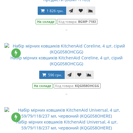
1 826 грн.
На складе
Код товара:
BGMP-7183
..
Набір мірних ковшиків KitchenAid Coreline, 4 шт, сірий
(KQG058OHCGG)
596 грн.
На складе
Код товара:
KQG058OHCGG
..
Набір мірних ковшиків KitchenAid Universal, 4 шт,
59/79/118/237 мл, червоний (KQG058OHERE)