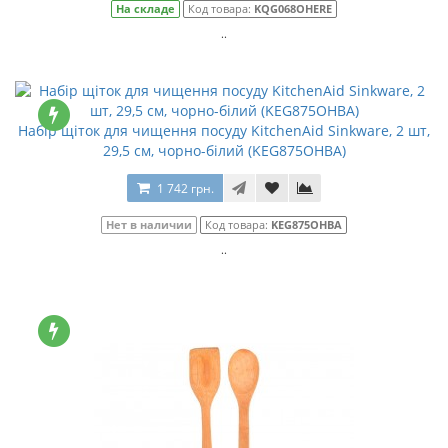
На складе
Код товара:
KQG068OHERE
..
Набір щіток для чищення посуду KitchenAid Sinkware, 2 шт,
29,5 см, чорно-білий (KEG875OHBA)
1 742 грн.
Нет в наличии
Код товара:
KEG875OHBA
..