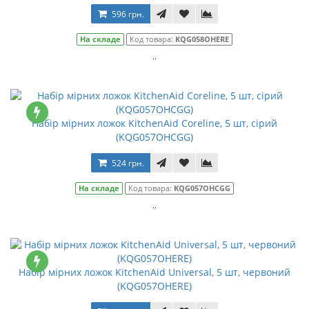
596 грн.
На складе
Код товара:
KQG058OHERE
..
Набір мірних ложок KitchenAid Coreline, 5 шт, сірий
(KQG057OHCGG)
524 грн.
На складе
Код товара:
KQG057OHCGG
..
Набір мірних ложок KitchenAid Universal, 5 шт, червоний
(KQG057OHERE)