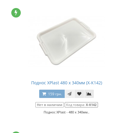
Поднос XPlast 480 x 340мм (Х-К142)
159 грн.
Нет в наличии
Код товара:
Х-К142
Поднос XPlast - 480 x 340мм..