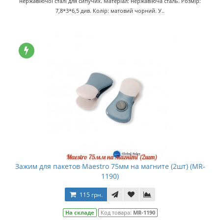
нержавіючої сталі для сипучих. Матеріал: нержавіюча сталь. Розмір:
7,8*3*6,5 див. Колір: матовий чорний. У..
Зажим для пакетов Maestro 75мм на магните (2шт) (MR-
1190)
115 грн.
На складе
Код товара:
MR-1190