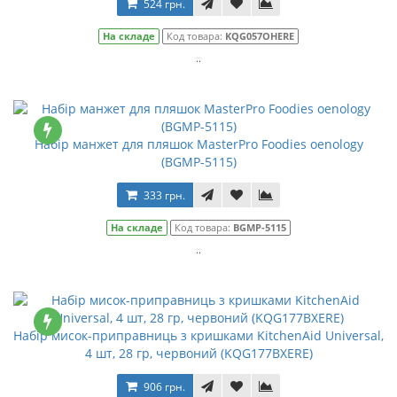
524 грн.
На складе
Код товара:
KQG057OHERE
..
Набір манжет для пляшок MasterPro Foodies oenology
(BGMP-5115)
333 грн.
На складе
Код товара:
BGMP-5115
..
Набір мисок-приправниць з кришками KitchenAid Universal,
4 шт, 28 гр, червоний (KQG177BXERE)
906 грн.