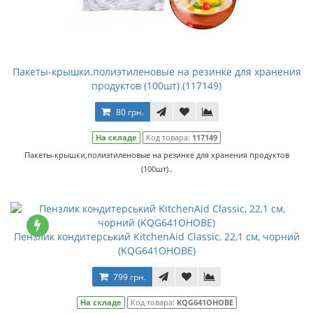
Пакеты-крышки.полиэтиленовые на резинке для хранения
продуктов (100шт) (117149)
80 грн.
На складе
Код товара:
117149
Пакеты-крышки,полиэтиленовые на резинке для хранения продуктов
(100шт)..
Пензлик кондитерський KitchenAid Classic, 22,1 см, чорний
(KQG641OHOBE)
799 грн.
На складе
Код товара:
KQG641OHOBE