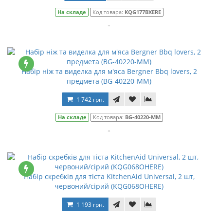
На складе
Код товара:
KQG177BXERE
..
Набір ніж та виделка для м'яса Bergner Bbq lovers, 2
предмета (BG-40220-MM)
1 742 грн.
На складе
Код товара:
BG-40220-MM
..
Набір скребків для тіста KitchenAid Universal, 2 шт,
червоний/сірий (KQG068OHERE)
1 193 грн.