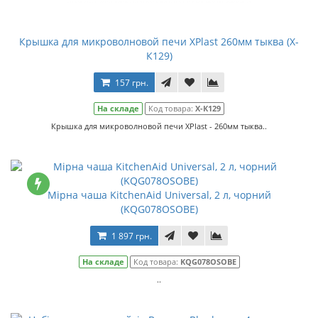
Крышка для микроволновой печи XPlast 260мм тыква (Х-
К129)
157 грн.
На складе
Код товара:
Х-К129
Крышка для микроволновой печи XPlast - 260мм тыква..
Мірна чаша KitchenAid Universal, 2 л, чорний
(KQG078OSOBE)
1 897 грн.
На складе
Код товара:
KQG078OSOBE
..