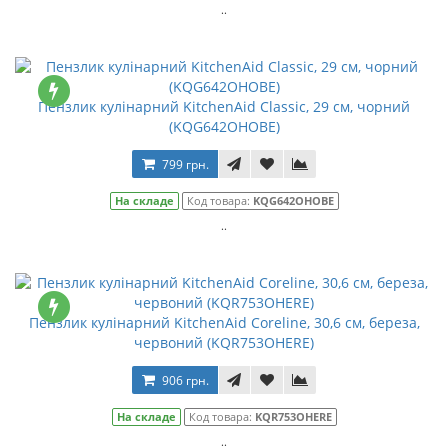
..
Пензлик кулінарний KitchenAid Classic, 29 см, чорний
(KQG642OHOBE)
799 грн.
На складе
Код товара:
KQG642OHOBE
..
Пензлик кулінарний KitchenAid Coreline, 30,6 см, береза,
червоний (KQR753OHERE)
906 грн.
На складе
Код товара:
KQR753OHERE
..