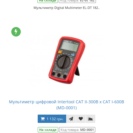
На складе
Код товара:
EL-dt 182
Мультиметр Digital Multimeter EL-DT 182..
Мультиметр цифровой Intertool CAT II-300В x CAT I-600В
(MD-0001)
1 132 грн.
На складе
Код товара:
MD-0001