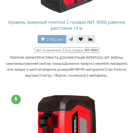
Уровень лазерный Intertool 2 головки (MT-3050) рабочее
расстояни 10 м
2 402 грн.
Нет в наличии
Код товара:
MT-3050
ТЕХНІЧНІ ХАРАКТЕРИСТИКИ ТА ДОКУМЕНТАЦІЯ INTERTOOL MT-3050Час
самоналаштування4 секКлас лазера2Довжина лазерної хвилі650 нмШирина
лінії лазера~2 мм/5 мГабаритні розміри80*89*45 ммГарантія12 міс.Робоча
відстань10 мГор. / Вертик. похибка±0,2 мм/мДіапа..