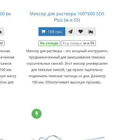
00 (м-
Миксер для раствора 100*600 SDS
Plus (м-х-55)
169 грн.
60
На складе
Код товара:
м-х-55
ельная
Миксер для раствора – это мощный инструмент,
наченная
предназначенный для замешивания тяжелых
бъемов
строительных смесей. Этот миксер универсален
 100 мм
для тяжелых смесей, где нужно тщательно
ную массу
поднимать тяжелые частицы со дна. Диаметр
обно для
100 мм. Обеспечивает высокую произво..