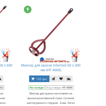
00 х 600
Миксер для красок Intertool 60 х 300
мм (HT-4000)
132 грн.
002
На складе
Код товара:
HT-4000
 из
Миксер для краски изготовлен из
ение
высококачественной стали. Сечение
Легко
шестигранного стержня - 8 мм. Легко