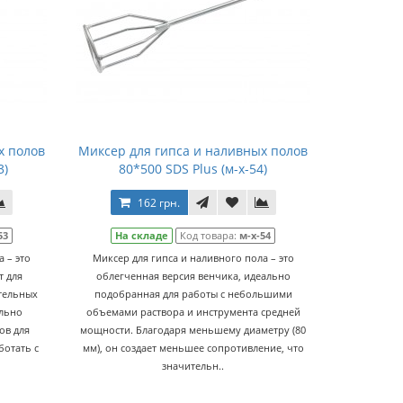
х полов
Миксер для гипса и наливных полов
3)
80*500 SDS Plus (м-х-54)
162 грн.
53
На складе
Код товара:
м-х-54
 – это
Миксер для гипса и наливного пола – это
 для
облегченная версия венчика, идеально
тельных
подобранная для работы с небольшими
ельно
объемами раствора и инструмента средней
ов для
мощности. Благодаря меньшему диаметру (80
ботать с
мм), он создает меньшее сопротивление, что
значительн..