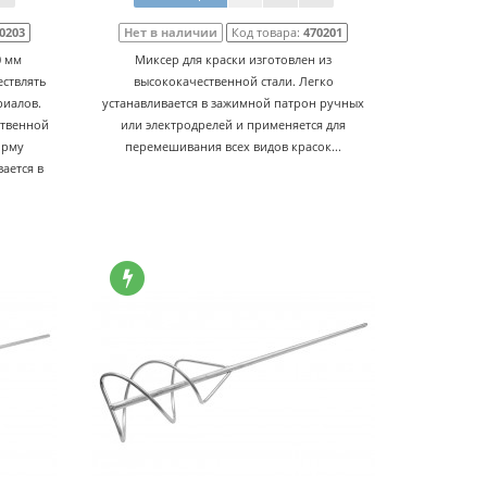
0203
Нет в наличии
Код товара:
470201
0 мм
Миксер для краски изготовлен из
ествлять
высококачественной стали. Легко
риалов.
устанавливается в зажимной патрон ручных
ственной
или электродрелей и применяется для
орму
перемешивания всех видов красок...
ается в