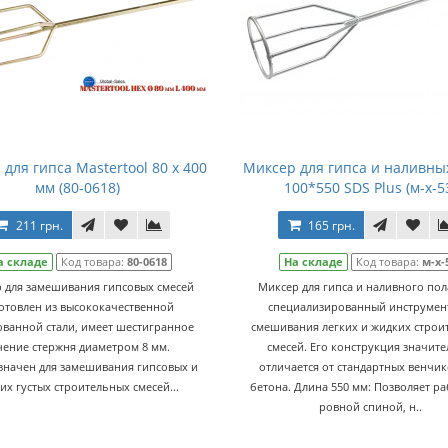
для гипса Mastertool 80 x 400
Миксер для гипса и наливны
мм (80-0618)
100*550 SDS Plus (м-х-5
211 грн.
165 грн.
а складе
Код товара:
80-0618
На складе
Код товара:
м-х-
 для замешивания гипсовых смесей
Миксер для гипса и наливного пола
отовлен из высококачественной
специализированный инструмент
ванной стали, имеет шестигранное
смешивания легких и жидких строи
чение стержня диаметром 8 мм.
смесей. Его конструкция значит
значен для замешивания гипсовых и
отличается от стандартных венчик
их густых строительных смесей...
бетона. Длина 550 мм: Позволяет ра
ровной спиной, н..