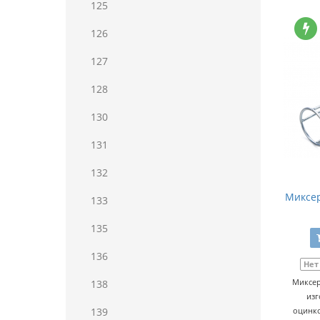
125
126
127
128
130
131
132
Миксер
133
135
136
Нет
Миксер
138
изг
139
оцинко