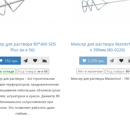
ер для раствора 80*400 SDS
Миксер для раствора Mastert
Plus (м-х-56)
x 390мм (80-0220)
152 грн.
2 259 грн.
а складе
Код товара:
м-х-56
Нет в наличии
Код товара:
80
р для раствора – это строительная
Миксер для раствора Mastertool - 100 
 для перфораторов, предназначенная
мешивания небольших объемов сухих
клея, штукатурки и красок. Диаметр 80
Минимальное сопротивление при
нии. Это позволяет работать даже
слабым ..