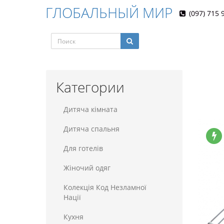
ГЛОБАЛЬНЫЙ МИР
(097) 715 
Категории
Дитяча кімната
Дитяча спальня
Для готелiв
Жіночий одяг
Колекція Код Незламної
Нації
Кухня