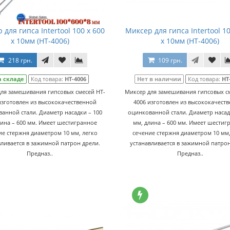
 для гипса Intertool 100 x 600
Миксер для гипса Intertool 10
x 10мм (HT-4006)
x 10мм (HT-4006)
218 грн.
109 грн.
а складе
Код товара:
HT-4006
Нет в наличии
Код товара:
HT
ля замешивания гипсовых смесей HT-
Миксер для замешивания гипсовых с
изготовлен из высококачественной
4006 изготовлен из высококачест
анной стали. Диаметр насадки – 100
оцинкованной стали. Диаметр насад
лина – 600 мм. Имеет шестигранное
мм, длина – 600 мм. Имеет шестиг
ие стержня диаметром 10 мм, легко
сечение стержня диаметром 10 мм,
вливается в зажимной патрон дрели.
устанавливается в зажимной патрон
Предназ..
Предназ..