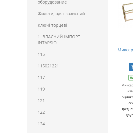
оборудование
Жилети, одяг захисний
Ключі торцеві
1. ВЛАСНИЙ ІМПОРТ
INTARSIO
Миксер 
115
115021221
117
Н
Миксер
119
изг
оцинко
121
се
Предна
122
друг
124