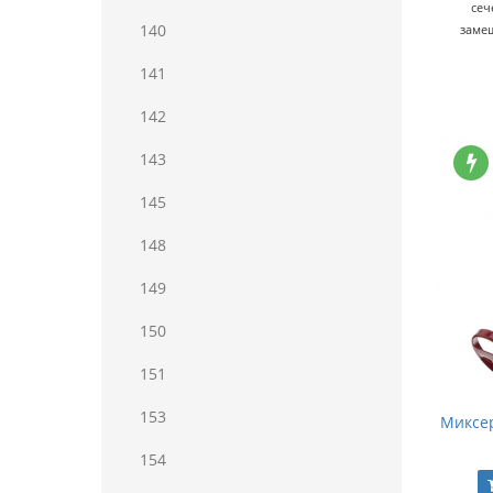
сеч
140
замеш
141
142
143
145
148
149
150
151
153
Миксер
154