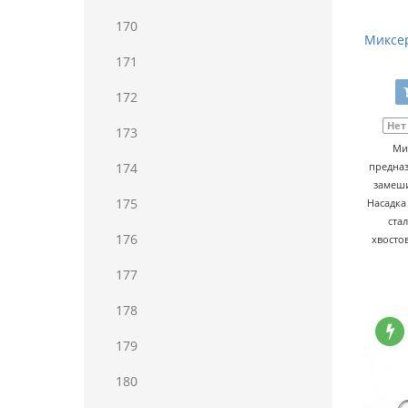
170
Миксер
171
172
Нет
173
Ми
174
предназ
замеши
175
Насадка
ста
176
хвосто
177
178
179
180