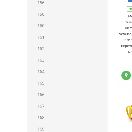
156
Н
158
Ми
выс
160
шест
устанав
161
или 
переме
162
ми
163
164
165
166
167
168
169