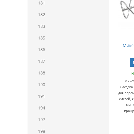
181
182
183
185
Микс
186
187
188
Н
Миксе
190
насадка
для пере
191
смесей, 
мм: 
194
враще
197
198