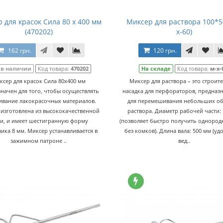
 для красок Сила 80 х 400 мм
Миксер для раствора 100*5
(470202)
х-60)
162 грн.
120 грн.
 в наличии
Код товара:
470202
На складе
Код товара:
м-х-
ксер для красок Сила 80х400 мм
Миксер для раствора – это строит
начен для того, чтобы осуществлять
насадка для перфораторов, предназ
вание лакокрасочных материалов.
для перемешивания небольших о
 изготовлена из высококачественной
раствора. Диаметр рабочей части:
ли, и имеет шестигранную форму
(позволяет быстро получить однород
вика 8 мм. Миксер устанавливается в
без комков). Длина вала: 500 мм (уд
зажимном патроне ..
вед..