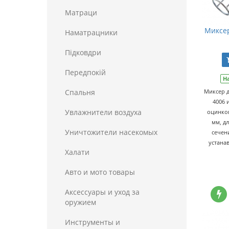
Матраци
Миксер
Наматрацники
Пiдковдри
Передпокій
Н
Спальня
Миксер д
4006 
Увлажнители воздуха
оцинков
мм, д
Уничтожители насекомых
сечен
устана
Халати
Авто и мото товары
Аксессуары и уход за
оружием
Инструменты и