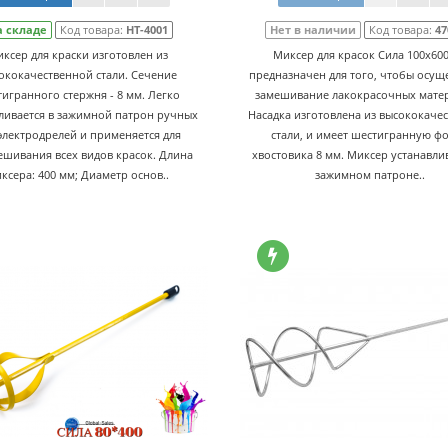
а складе
Код товара:
HT-4001
Нет в наличии
Код товара:
47
ксер для краски изготовлен из
Миксер для красок Сила 100х60
ококачественной стали. Сечение
предназначен для того, чтобы осущ
игранного стержня - 8 мм. Легко
замешивание лакокрасочных мате
ливается в зажимной патрон ручных
Насадка изготовлена из высококаче
электродрелей и применяется для
стали, и имеет шестигранную ф
шивания всех видов красок. Длина
хвостовика 8 мм. Миксер устанавлив
ксера: 400 мм; Диаметр основ..
зажимном патроне..