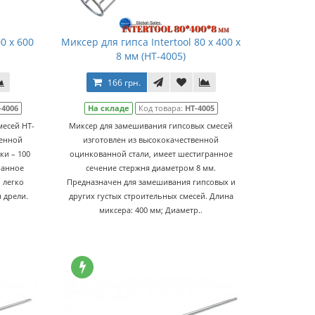
0 x 600
Миксер для гипса Intertool 80 х 400 х
8 мм (HT-4005)
166 грн.
-4006
На складе
Код товара:
HT-4005
месей HT-
Миксер для замешивания гипсовых смесей
венной
изготовлен из высококачественной
ки – 100
оцинкованной стали, имеет шестигранное
ранное
сечение стержня диаметром 8 мм.
 легко
Предназначен для замешивания гипсовых и
 дрели.
других густых строительных смесей. Длина
миксера: 400 мм; Диаметр..