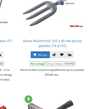
вые (FT-
Вилы Mastertool 265 x 80 мм ручка
дерево (14-6192)
94 грн.
08
На складе
Код товара:
14-6192
 - 6 см.
Молотковая покраска деревянная ручка размер
на между
265х80 мм...
тковое..