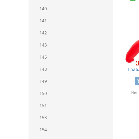
140
141
142
143
145
148
Грабл
149
Нет
150
151
153
154