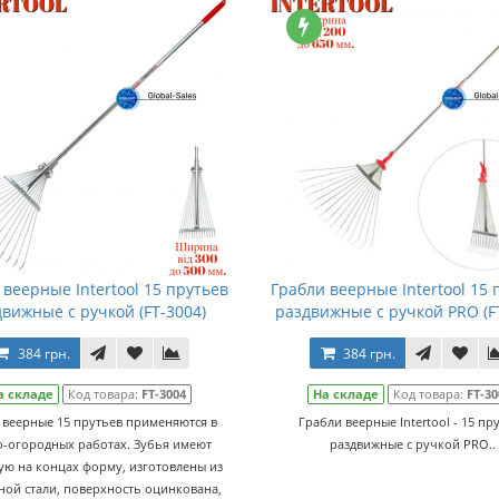
 веерные Intertool 15 прутьев
Грабли веерные Intertool 15 
вижные с ручкой (FT-3004)
раздвижные с ручкой PRO (F
384 грн.
384 грн.
а складе
Код товара:
FT-3004
На складе
Код товара:
FT-30
 веерные 15 прутьев применяются в
Грабли веерные Intertool - 15 пр
о-огородных работах. Зубья имеют
раздвижные с ручкой PRO..
ую на концах форму, изготовлены из
ой стали, поверхность оцинкована,