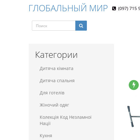
ГЛОБАЛЬНЫЙ МИР
(097) 715 
Категории
Дитяча кімната
Дитяча спальня
Для готелiв
Жіночий одяг
Колекція Код Незламної
Нації
Кухня