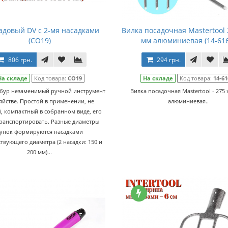
адовый DV с 2-мя насадками
Вилка посадочная Mastertool 
(СО19)
мм алюминиевая (14-616
806 грн.
294 грн.
На складе
Код товара:
СО19
На складе
Код товара:
14-61
бур незаменимый ручной инструмент
Вилка посадочная Mastertool - 275 
яйстве. Простой в применении, не
алюминиевая..
, компактный в собранном виде, его
транспортировать. Разные диаметры
унок формируются насадками
ствующего диаметра (2 насадки: 150 и
200 мм)...