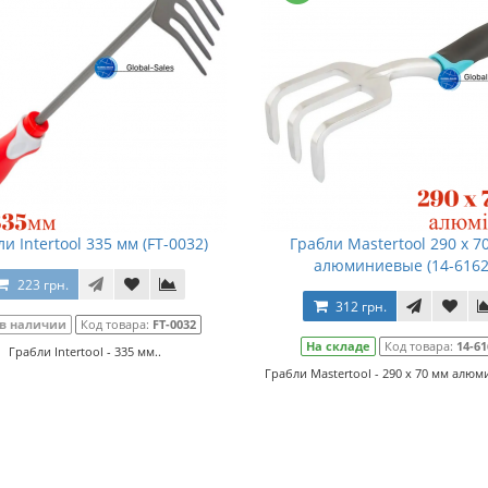
и Intertool 335 мм (FT-0032)
Грабли Mastertool 290 x 7
алюминиевые (14-6162
223 грн.
312 грн.
 в наличии
Код товара:
FT-0032
На складе
Код товара:
14-61
Грабли Intertool - 335 мм..
Грабли Mastertool - 290 x 70 мм алюм