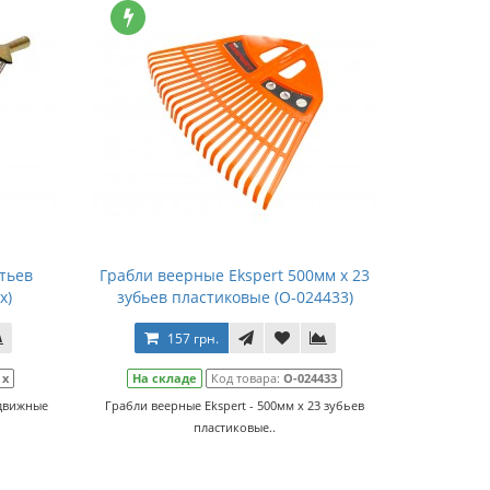
тьев
Грабли веерные Ekspert 500мм x 23
x)
зубьев пластиковые (О-024433)
157 грн.
:
x
На складе
Код товара:
О-024433
здвижные
Грабли веерные Ekspert - 500мм x 23 зубьев
пластиковые..