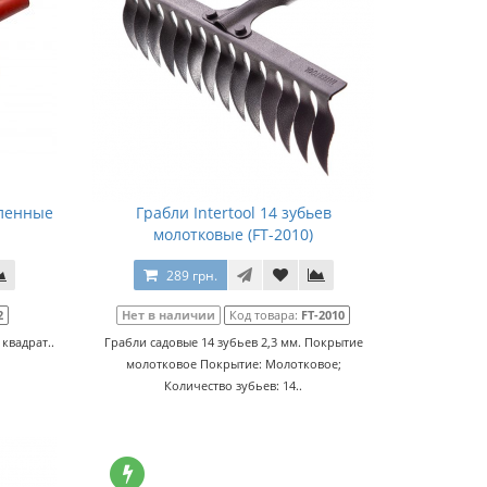
иленные
Грабли Intertool 14 зубьев
молотковые (FT-2010)
289 грн.
2
Нет в наличии
Код товара:
FT-2010
квадрат..
Грабли садовые 14 зубьев 2,3 мм. Покрытие
молотковое Покрытие: Молотковое;
Количество зубьев: 14..