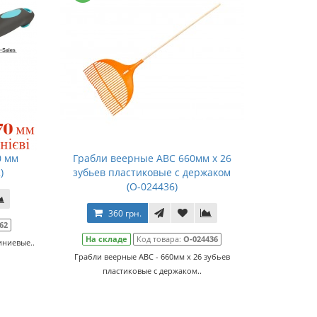
0 мм
Грабли веерные ABC 660мм x 26
)
зубьев пластиковые с держаком
(О-024436)
360 грн.
62
На складе
Код товара:
О-024436
иниевые..
Грабли веерные ABC - 660мм x 26 зубьев
пластиковые с держаком..