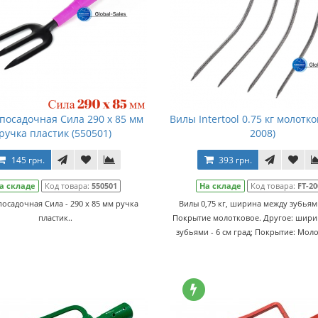
посадочная Сила 290 x 85 мм
Вилы Intertool 0.75 кг молотко
ручка пластик (550501)
2008)
145 грн.
393 грн.
а складе
Код товара:
550501
На складе
Код товара:
FT-20
посадочная Сила - 290 x 85 мм ручка
Вилы 0,75 кг, ширина между зубьями
пластик..
Покрытие молотковое. Другое: шири
зубьями - 6 см град; Покрытие: Моло