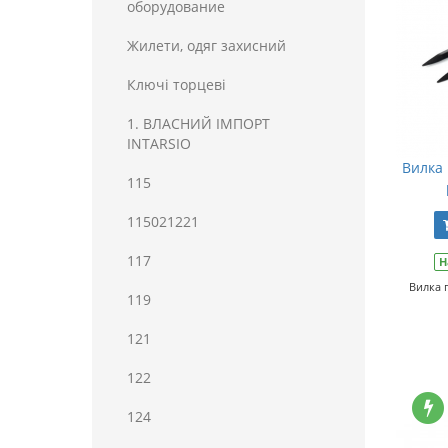
оборудование
Жилети, одяг захисний
Ключі торцеві
1. ВЛАСНИЙ ІМПОРТ
INTARSIO
Вилка 
115
115021221
117
Н
Вилка 
119
121
122
124