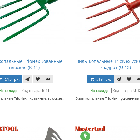
копальные TrioNex кованные
Вилы копальные TrioNex ус
плоские (K-11)
квадрат (U-12)
515 грн.
519 грн.
На складе
Код товара:
K-11
На складе
Код товара:
U-1
альные TrioNex - кованные, плоские..
Вилы копальные TrioNex - усиленные, 