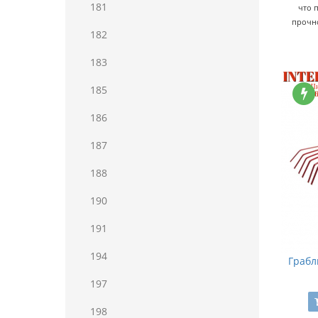
181
что 
прочн
182
183
185
186
187
188
190
191
194
Грабл
197
198