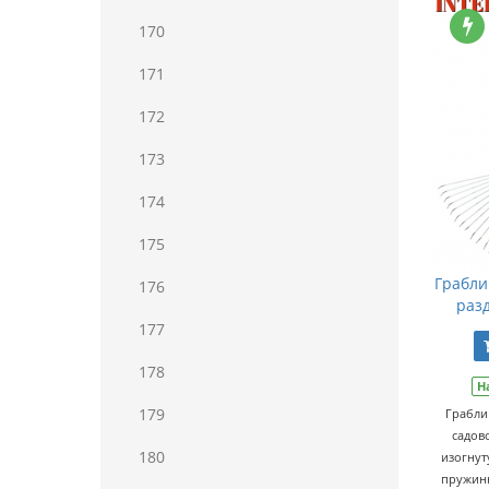
170
171
172
173
174
175
Грабли
176
разд
177
178
Н
179
Грабли
садов
180
изогнут
пружинн