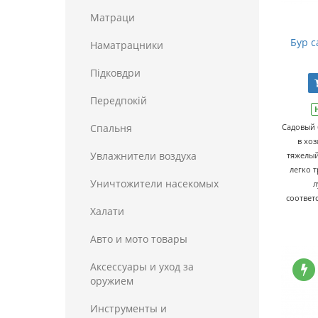
Матраци
Бур с
Наматрацники
Пiдковдри
Передпокій
Спальня
Садовый 
в хоз
Увлажнители воздуха
тяжелый
легко 
Уничтожители насекомых
л
соответ
Халати
Авто и мото товары
Аксессуары и уход за
оружием
Инструменты и