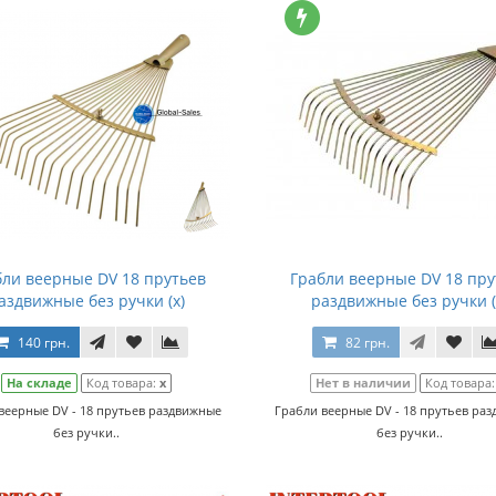
бли веерные DV 18 прутьев
Грабли веерные DV 18 пру
аздвижные без ручки (x)
раздвижные без ручки (
140 грн.
82 грн.
На складе
Код товара:
x
Нет в наличии
Код товара
веерные DV - 18 прутьев раздвижные
Грабли веерные DV - 18 прутьев ра
без ручки..
без ручки..