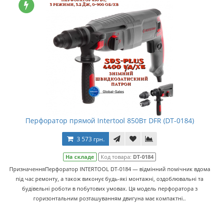
Перфоратор прямой Intertool 850Вт DFR (DT-0184)
3 573 грн.
На складе
Код товара:
DT-0184
ПризначенняПерфоратор INTERTOOL DT-0184 — відмінний помічник вдома
під час ремонту, а також виконує будь-які монтажні, оздоблювальні та
будівельні роботи в побутових умовах. Ця модель перфоратора з
горизонтальним розташуванням двигуна має компактні..