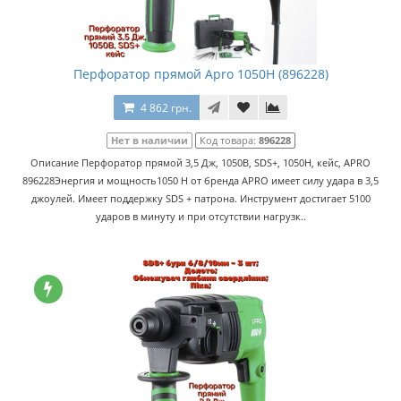
Перфоратор прямой Apro 1050H (896228)
4 862 грн.
Нет в наличии
Код товара:
896228
Описание Перфоратор прямой 3,5 Дж, 1050В, SDS+, 1050H, кейс, APRO
896228Энергия и мощность1050 H от бренда APRO имеет силу удара в 3,5
джоулей. Имеет поддержку SDS + патрона. Инструмент достигает 5100
ударов в минуту и ​​при отсутствии нагрузк..