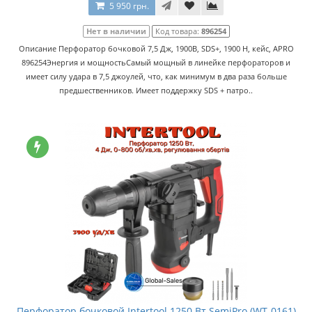
5 950 грн.
Нет в наличии
Код товара:
896254
Описание Перфоратор бочковой 7,5 Дж, 1900В, SDS+, 1900 H, кейс, APRO
896254Энергия и мощностьСамый мощный в линейке перфораторов и
имеет силу удара в 7,5 джоулей, что, как минимум в два раза больше
предшественников. Имеет поддержку SDS + патро..
Перфоратор бочковой Intertool 1250 Вт SemiPro (WT-0161)