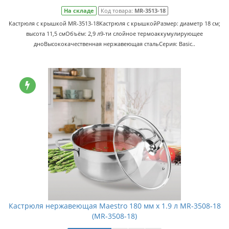
На складе
Код товара:
MR-3513-18
Кастрюля с крышкой MR-3513-18Кастрюля с крышкойРазмер: диаметр 18 см;
высота 11,5 смОбъём: 2,9 л9-ти слойное термоаккумулирующее
дноВысококачественная нержавеющая стальСерия: Basic..
Кастрюля нержавеющая Maestro 180 мм х 1.9 л MR-3508-18
(MR-3508-18)