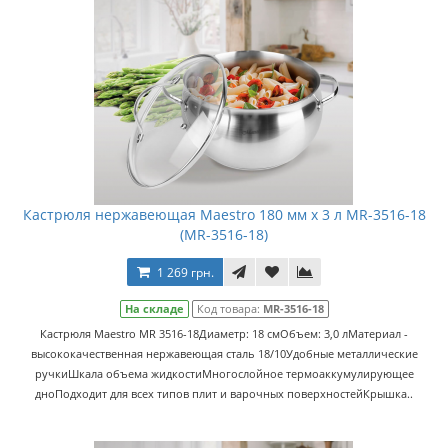
Кастрюля нержавеющая Maestro 180 мм х 3 л MR-3516-18
(MR-3516-18)
1 269 грн.
На складе
Код товара:
MR-3516-18
Кастрюля Maestro MR 3516-18Диаметр: 18 смОбъем: 3,0 лМатериал -
высококачественная нержавеющая сталь 18/10Удобные металлические
ручкиШкала объема жидкостиМногослойное термоаккумулирующее
дноПодходит для всех типов плит и варочных поверхностейКрышка..