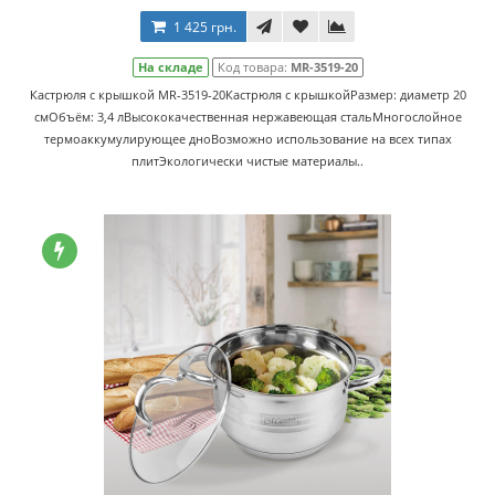
1 425 грн.
На складе
Код товара:
MR-3519-20
Кастрюля с крышкой MR-3519-20Кастрюля с крышкойРазмер: диаметр 20
смОбъём: 3,4 лВысококачественная нержавеющая стальМногослойное
термоаккумулирующее дноВозможно использование на всех типах
плитЭкологически чистые материалы..