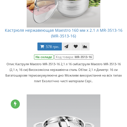
Кастрюля нержавеющая Maestro 160 мм x 2.1 л MR-3513-16
(MR-3513-16)
578 грн.
На складе
Код товара:
MR-3513-16
Опис Каструля Maestro MR-3513-16 2,1 л 16 смКаструля Maestro MR-3513-16
(2,1 л, 16 см) Високоякісна нержавіюча сталь Об'єм: 2,1 л Диметр: 16 см
Багатошарове термоакумулююче дно Можливе використання на всіх типах
плит Екологічно чисті матеріали Сері..