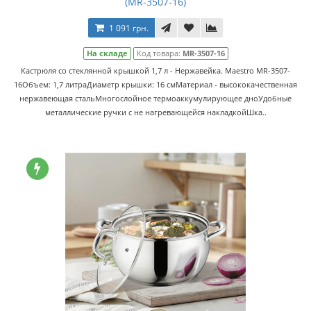
(MR-3507-16)
1 091 грн.
На складе
Код товара:
MR-3507-16
Кастрюля со стеклянной крышкой 1,7 л - Нержавейка. Maestro MR-3507-
16Объем: 1,7 литраДиаметр крышки: 16 смМатериал - высококачественная
нержавеющая стальМногослойное термоаккумулирующее дноУдобные
металлические ручки с не нагревающейся накладкойШка..