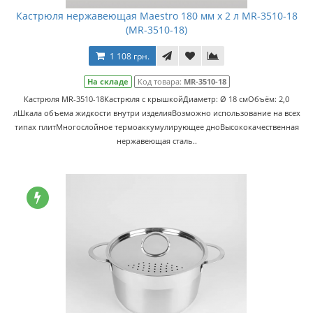
Кастрюля нержавеющая Maestro 180 мм х 2 л MR-3510-18
(MR-3510-18)
1 108 грн.
На складе
Код товара:
MR-3510-18
Кастрюля MR-3510-18Кастрюля с крышкойДиаметр: Ø 18 cмОбъём: 2,0
лШкала объема жидкости внутри изделияВозможно использование на всех
типах плитМногослойное термоаккумулирующее дноВысококачественная
нержавеющая сталь..