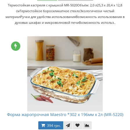
Термостойкая кастрюля с крышкой MR-5020Объём: 2,0 л25,3 х 20,4 х 12,8
смТермостойкое боросиликатное стеклоЭкологически чистый
материалРучки для удобства использованияВозможность использования в
духовых шкафах и микроволновой печиВозможность использ..
Форма жаропрочная Maestro *302 x 196мм x 2л (MR-5220)
394 грн.