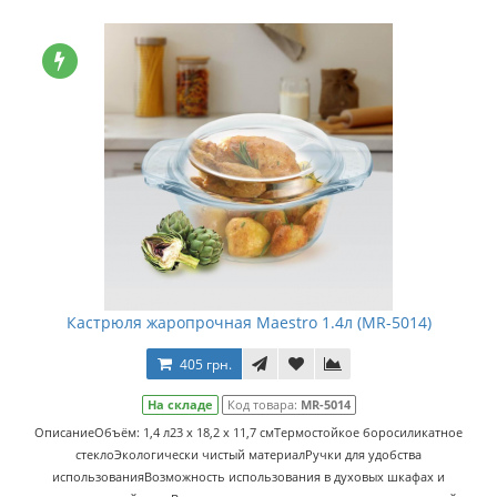
Кастрюля жаропрочная Maestro 1.4л (MR-5014)
405 грн.
На складе
Код товара:
MR-5014
ОписаниеОбъём: 1,4 л23 х 18,2 х 11,7 смТермостойкое боросиликатное
стеклоЭкологически чистый материалРучки для удобства
использованияВозможность использования в духовых шкафах и