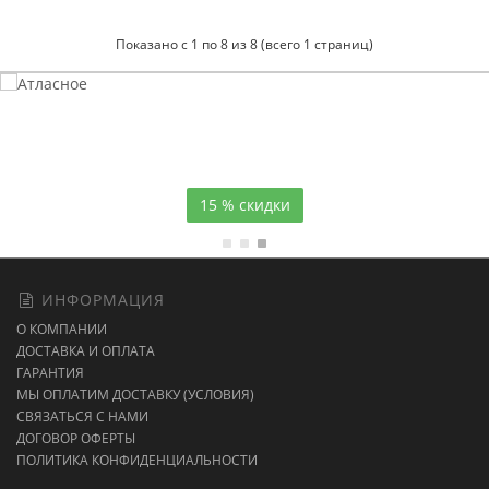
Показано с 1 по 8 из 8 (всего 1 страниц)
Атласное
Атласное
темно-синее постельное белье
красное постельное белье
получить 15 % скидки
15 % скидки
ИНФОРМАЦИЯ
О КОМПАНИИ
ДОСТАВКА И ОПЛАТА
ГАРАНТИЯ
МЫ ОПЛАТИМ ДОСТАВКУ (УСЛОВИЯ)
СВЯЗАТЬСЯ С НАМИ
ДОГОВОР ОФЕРТЫ
ПОЛИТИКА КОНФИДЕНЦИАЛЬНОСТИ