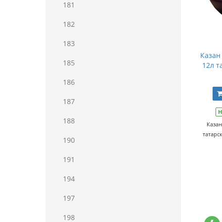
181
182
183
Казан
185
12л т
186
187
Н
188
Казан
татарс
190
191
194
197
198