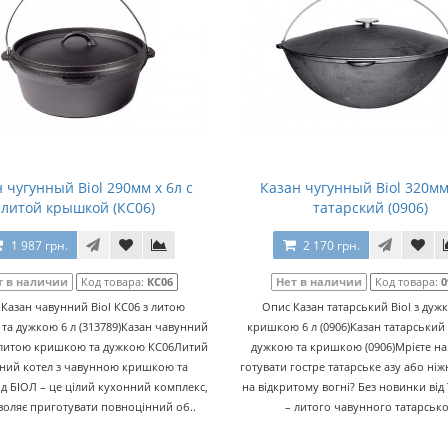
 чугунный Biol 290мм x 6л с
Казан чугунный Biol 320мм
литой крышкой (КС06)
татарский (0906)
1 987 грн.
2 170 грн.
т в наличии
Код товара:
КС06
Нет в наличии
Код товара:
0
Казан чавунний Biol КС06 з литою
Опис Казан татарський Biol з дуж
та дужкою 6 л (313789)Казан чавунний
кришкою 6 л (0906)Казан татарський 
з литою кришкою та дужкою КС06Литий
дужкою та кришкою (0906)Мрієте на
ний котел з чавунною кришкою та
готувати гостре татарське азу або ніж
д БІОЛ – це цілий кухонний комплекс,
на відкритому вогні? Без новинки від
воляє приготувати повноцінний об..
– литого чавунного татарсько