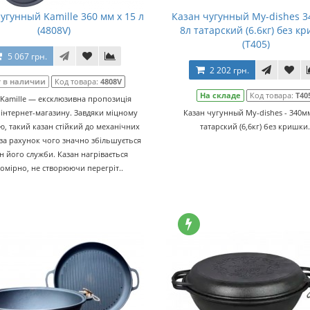
угунный Kamille 360 мм x 15 л
Казан чугунный Мy-dishes 3
(4808V)
8л татарский (6.6кг) без к
(Т405)
5 067 грн.
2 202 грн.
 в наличии
Код товара:
4808V
На складе
Код товара:
Т40
 Kamille — ексклюзивна пропозиція
інтернет-магазину. Завдяки міцному
Казан чугунный Мy-dishes - 340мм
, такий казан стійкий до механічних
татарский (6,6кг) без кришки.
 за рахунок чого значно збільшується
н його служби. Казан нагрівається
номірно, не створюючи перегріт..