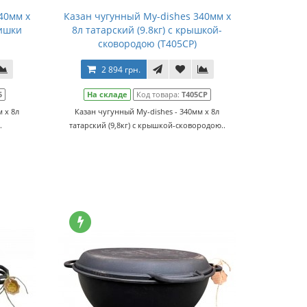
40мм x
Казан чугунный Мy-dishes 340мм x
ришки
8л татарский (9.8кг) с крышкой-
сковородою (Т405СР)
2 894 грн.
5
На складе
Код товара:
Т405СР
 x 8л
Казан чугунный Мy-dishes - 340мм x 8л
.
татарский (9,8кг) с крышкой-сковородою..