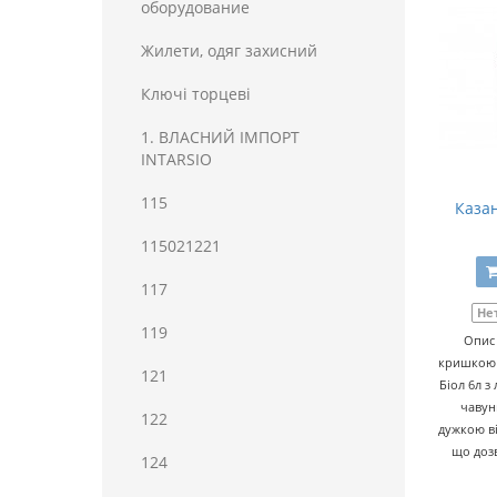
оборудование
Жилети, одяг захисний
Ключі торцеві
1. ВЛАСНИЙ ІМПОРТ
INTARSIO
115
Казан
115021221
117
Не
119
Опис 
кришкою 
121
Біол 6л 
чавун
122
дужкою ві
що доз
124