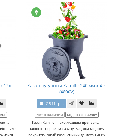
x 12л
Казан чугунный Kamille 240 мм x 4 л
(4800V)
2 941 грн.
912
Нет в наличии
Код товара:
4800V
кою та
Казан Kamille — ексклюзивна пропозиція
Біол 12л з
нашого інтернет-магазину. Завдяки міцному
вчитися
покриттю, такий казан стійкий до механічних