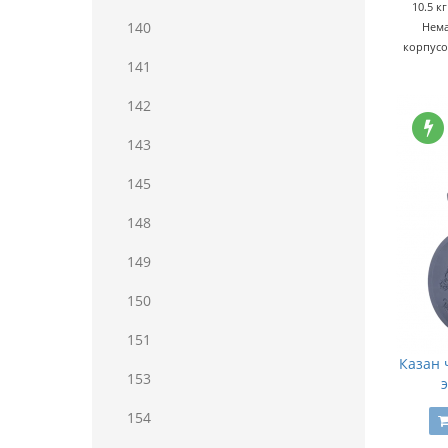
10.5 к
140
Нема
корпусо
141
142
143
145
148
149
150
151
Казан 
153
154