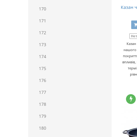
Казан ч
170
171
172
Нет
Казан
173
нашого 
174
покриттю
впливів,
175
термі
рів
176
177
178
179
180