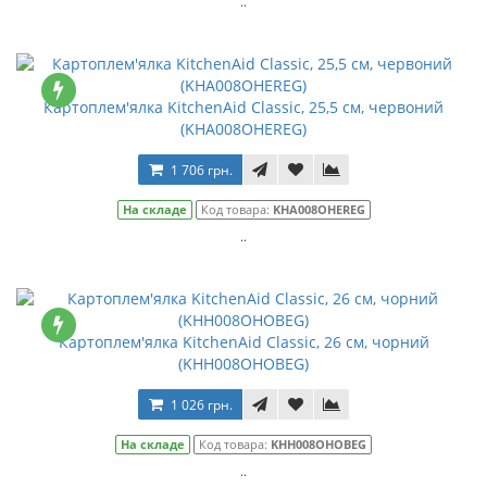
..
Картоплем'ялка KitchenAid Classic, 25,5 см, червоний
(KHA008OHEREG)
1 706 грн.
На складе
Код товара:
KHA008OHEREG
..
Картоплем'ялка KitchenAid Classic, 26 см, чорний
(KHH008OHOBEG)
1 026 грн.
На складе
Код товара:
KHH008OHOBEG
..