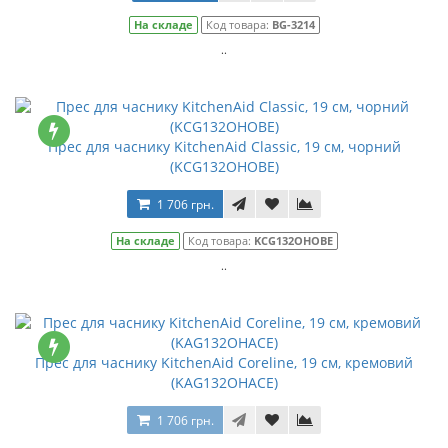
На складе
Код товара:
BG-3214
..
Прес для часнику KitchenAid Classic, 19 см, чорний
(KCG132OHOBE)
1 706 грн.
На складе
Код товара:
KCG132OHOBE
..
Прес для часнику KitchenAid Coreline, 19 см, кремовий
(KAG132OHACE)
1 706 грн.