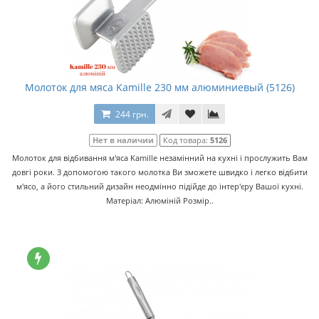
Молоток для мяса Kamille 230 мм алюминиевый (5126)
244 грн.
Нет в наличии
Код товара:
5126
Молоток для відбивання м'яса Kamille незамінний на кухні і прослужить Вам
довгі роки. З допомогою такого молотка Ви зможете швидко і легко відбити
м'ясо, а його стильний дизайн неодмінно підійде до інтер'єру Вашої кухні.
Матеріал: Алюміній Розмір..