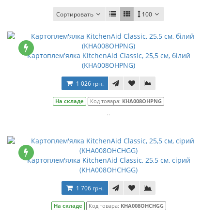
Сортировать
100
Картоплем'ялка KitchenAid Classic, 25,5 см, білий
(KHA008OHPNG)
1 026 грн.
На складе
Код товара:
KHA008OHPNG
..
Картоплем'ялка KitchenAid Classic, 25,5 см, сірий
(KHA008OHCHGG)
1 706 грн.
На складе
Код товара:
KHA008OHCHGG