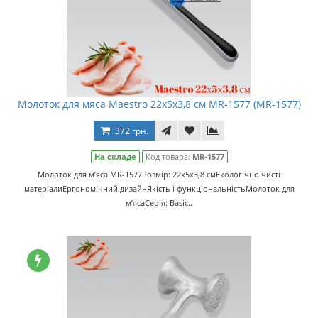
Молоток для мяса Maestro 22х5х3,8 см MR-1577 (MR-1577)
372 грн.
На складе
Код товара:
MR-1577
Молоток для м’яса MR-1577Розмір: 22х5х3,8 смЕкологічно чисті
матеріалиЕргономічний дизайнЯкість і функціональністьМолоток для
м’ясаСерія: Basic..