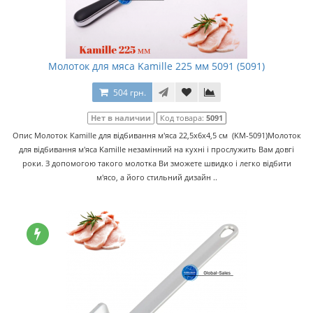
Молоток для мяса Kamille 225 мм 5091 (5091)
504 грн.
Нет в наличии
Код товара:
5091
Опис Молоток Kamille для відбивання м'яса 22,5х6х4,5 см (KM-5091)Молоток
для відбивання м'яса Kamille незамінний на кухні і прослужить Вам довгі
роки. З допомогою такого молотка Ви зможете швидко і легко відбити
м'ясо, а його стильний дизайн ..