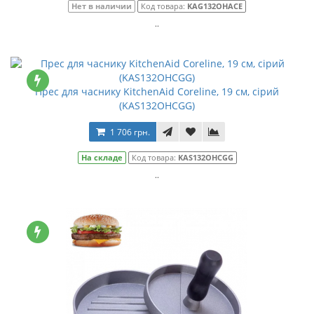
Нет в наличии
Код товара:
KAG132OHACE
..
Прес для часнику KitchenAid Coreline, 19 см, сірий
(KAS132OHCGG)
1 706 грн.
На складе
Код товара:
KAS132OHCGG
..