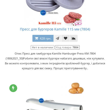
Пресс для бургеров Kamille 115 мм (7804)
428 грн.
Нет в наличии
Код товара:
7804
Опис Пресс для гамбургера Kamille Hamburger Press KM-7804
(18062021_50)Робити свої власні бургери набагато дешевше, ніж купувати.
Ви можете контролювати, з яких інгредієнтів зроблений бургер, і добитися
кращого для вас смаку. Процес приготування бу..