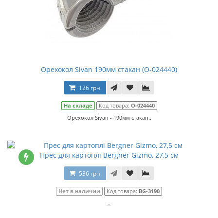
Орехокол Sivan 190мм стакан (О-024440)
126 грн.
На складе
Код товара:
О-024440
Орехокол Sivan - 190мм стакан..
Прес для картоплі Bergner Gizmo, 27,5 см
536 грн.
Нет в наличии
Код товара:
BG-3190
..