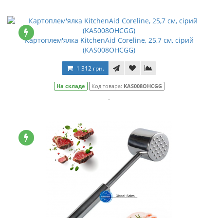
Картоплем'ялка KitchenAid Coreline, 25,7 см, сірий
(KAS008OHCGG)
1 312 грн.
На складе
Код товара:
KAS008OHCGG
..