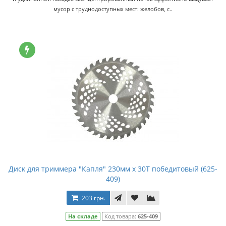
мусор с труднодоступных мест: желобов, с..
Диск для триммера "Капля" 230мм x 30Т победитовый (625-
409)
203 грн.
На складе
Код товара:
625-409