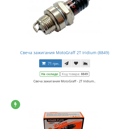
Свеча зажигания MotoGraff 2Т Iridium (8849)
71 грн.
На складе
Код товара:
8849
Свеча зажигания MotoGraff - 2Т Iridium..