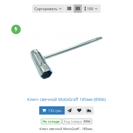
Сортировать
100
Ключ свечной MotoGraff 185мм (8906)
132 грн.
На складе
Код товара:
8906
Ключ свечной MotoGraff - 185мм..