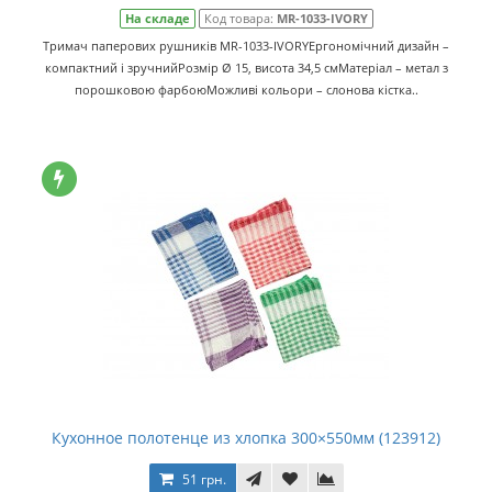
На складе
Код товара:
MR-1033-IVORY
Тримач паперових рушників MR-1033-IVORYЕргономічний дизайн –
компактний і зручнийРозмір Ø 15, висота 34,5 смМатеріал – метал з
порошковою фарбоюМожливі кольори – слонова кістка..
Кухонное полотенце из хлопка 300×550мм (123912)
51 грн.