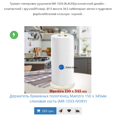
Тримач паперових рушників MR-1033-BLACKЕргономічний дизайн –
компактний і зручнийРозмір: Ø15 висота 34,5 смМатеріал: метал з пудровою
фарбоюМожливі кольори: чорний..
Держатель бумажных полотенец Maestro 150 x 345мм
слоновая кость (MR-1033-IVORY)
283 грн.