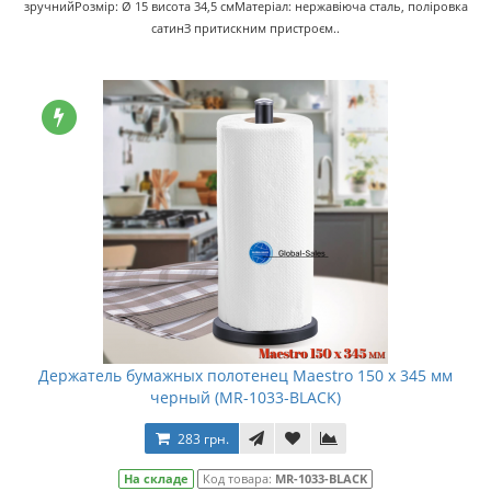
зручнийРозмір: Ø 15 висота 34,5 смМатеріал: нержавіюча сталь, поліровка
сатинЗ притискним пристроєм..
Держатель бумажных полотенец Maestro 150 x 345 мм
черный (MR-1033-BLACK)
283 грн.
На складе
Код товара:
MR-1033-BLACK