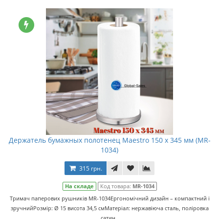
Держатель бумажных полотенец Maestro 150 x 345 мм (MR-
1034)
315 грн.
На складе
Код товара:
MR-1034
Тримач паперових рушників MR-1034Ергономічний дизайн – компактний і
зручнийРозмір: Ø 15 висота 34,5 смМатеріал: нержавіюча сталь, поліровка
сатин..