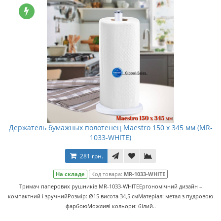
Держатель бумажных полотенец Maestro 150 x 345 мм (MR-
1033-WHITE)
281 грн.
На складе
Код товара:
MR-1033-WHITE
Тримач паперових рушників MR-1033-WHITEЕргономічний дизайн –
компактний і зручнийРозмір: Ø15 висота 34,5 смМатеріал: метал з пудровою
фарбоюМожливі кольори: білий..