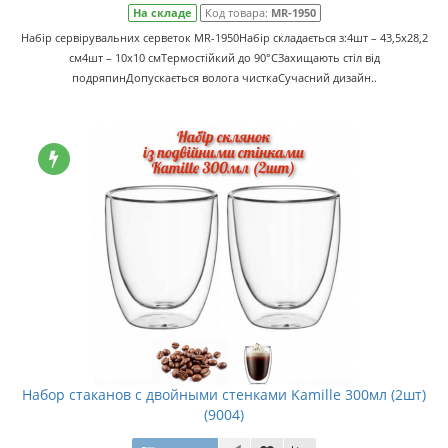
На складе
Код товара:
MR-1950
Набір сервірувальних серветок MR-1950Набір складається з:4шт – 43,5х28,2
см4шт – 10х10 смТермостійкий до 90°СЗахищають стіл від
подряпинДопускається волога чисткаСучасний дизайн..
Набор стаканов с двойными стенками Kamille 300мл (2шт)
(9004)