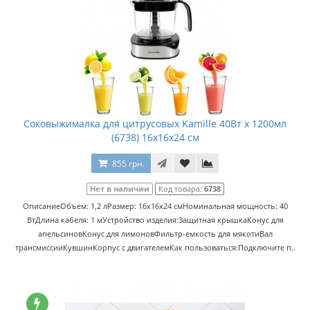
Соковыжималка для цитрусовых Kamille 40Вт x 1200мл
(6738) 16х16х24 см
855 грн.
Нет в наличии
Код товара:
6738
ОписаниеОбъем: 1,2 лРазмер: 16х16х24 смНоминальная мощность: 40
ВтДлина кабеля: 1 мУстройство изделия:Защитная крышкаКонус для
апельсиновКонус для лимоновФильтр-емкость для мякотиВал
трансмиссииКувшинКорпус с двигателемКак пользоваться:Подключите п..