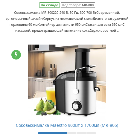
На складе
Код товара:
MR-800
Соковыжималка MR-800220-240 В, 50 Гц, 300-700 ВтСовременный,
эргономичный дизайнКорпус из нержавеющей сталиДиаметр загрузочной
горловины 60 ммКонтейнер для мякоти 950 млСтакан для сока 350 млС
насадкой, предотвращающей вытекание сокаДвухскоростной ..
Соковыжималка Maestro 900Вт x 1700мл (MR-805)