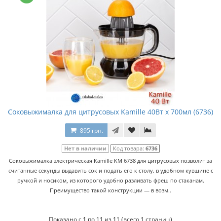
Соковыжималка для цитрусовых Kamille 40Вт x 700мл (6736)
895 грн.
Нет в наличии
Код товара:
6736
Соковыжималка электрическая Kamille KM 6738 для цитрусовых позволит за
считанные секунды выдавить сок и подать его к столу. в удобном кувшине с
ручкой и носиком, из которого удобно разливать фреш по стаканам.
Преимущество такой конструкции — в возм..
Показано с 1 по 11 из 11 (всего 1 страниц)