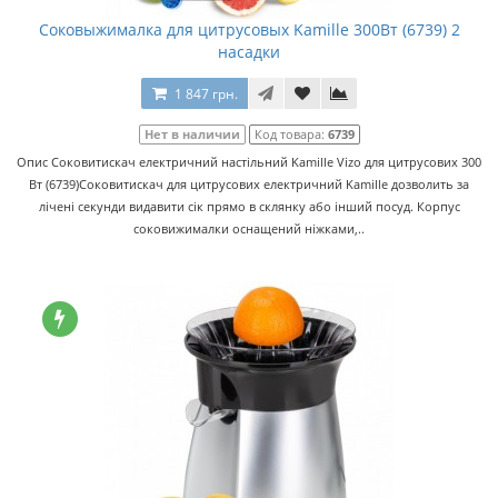
Соковыжималка для цитрусовых Kamille 300Вт (6739) 2
насадки
1 847 грн.
Нет в наличии
Код товара:
6739
Опис Соковитискач електричний настільний Kamille Vizo для цитрусових 300
Вт (6739)Соковитискач для цитрусових електричний Kamille дозволить за
лічені секунди видавити сік прямо в склянку або інший посуд. Корпус
соковижималки оснащений ніжками,..