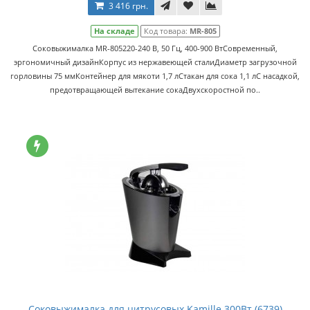
3 416 грн.
На складе
Код товара:
MR-805
Соковыжималка MR-805220-240 В, 50 Гц, 400-900 ВтСовременный,
эргономичный дизайнКорпус из нержавеющей сталиДиаметр загрузочной
горловины 75 ммКонтейнер для мякоти 1,7 лСтакан для сока 1,1 лС насадкой,
предотвращающей вытекание сокаДвухскоростной по..
Соковыжималка для цитрусовых Kamille 300Вт (6739)