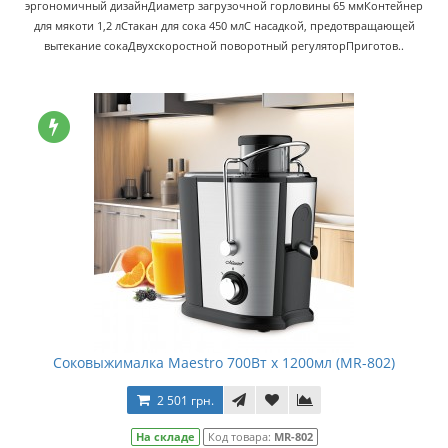
эргономичный дизайнДиаметр загрузочной горловины 65 ммКонтейнер
для мякоти 1,2 лСтакан для сока 450 млС насадкой, предотвращающей
вытекание сокаДвухскоростной поворотный регуляторПриготов..
Соковыжималка Maestro 700Вт x 1200мл (MR-802)
2 501 грн.
На складе
Код товара:
MR-802