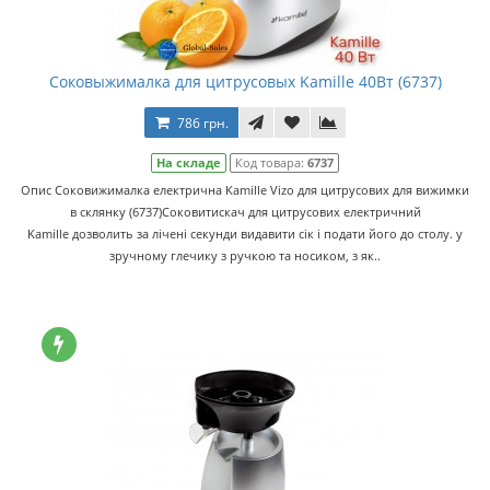
Соковыжималка для цитрусовых Kamille 40Вт (6737)
786 грн.
На складе
Код товара:
6737
Опис Соковижималка електрична Kamille Vizo для цитрусових для вижимки
в склянку (6737)Соковитискач для цитрусових електричний
Kamille дозволить за лічені секунди видавити сік і подати його до столу. у
зручному глечику з ручкою та носиком, з як..