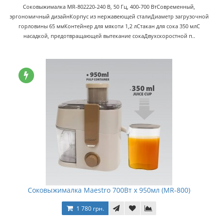
Соковыжималка MR-802220-240 В, 50 Гц, 400-700 ВтСовременный,
эргономичный дизайнКорпус из нержавеющей сталиДиаметр загрузочной
горловины 65 ммКонтейнер для мякоти 1,2 лСтакан для сока 350 млС
насадкой, предотвращающей вытекание сокаДвухскоростной п..
Соковыжималка Maestro 700Вт x 950мл (MR-800)
1 780 грн.