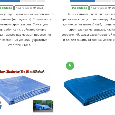
а складе
Код товара:
79-9508
На складе
Код товара:
79-96
гофункциональный из армированного
Тент изготовлен из полиэтилена, 
пилена (терпаулинга). Применяют в
крепежные кольца по периметру. Исп
менном строительстве. Служат для
для покрытия автомобилей, прицепов
ты рабочих и стройматериалов от
строительных материалов, карк
ы, навесов над местами проведения
сооружений, сельскохозяйственной 
т, временных укрытий, укрывания
и т.д. Для защиты от солнца, дождя, сн
строительных л..