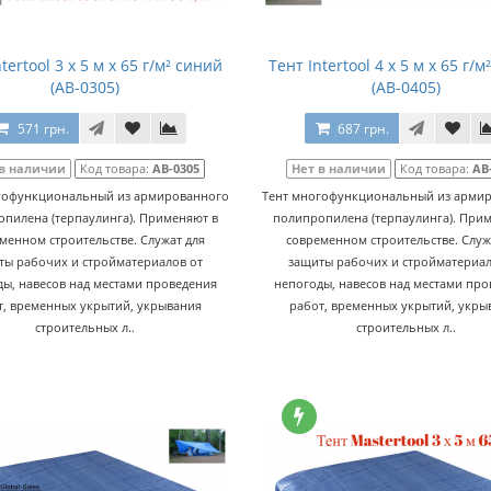
tertool 3 x 5 м x 65 г/м² синий
Тент Intertool 4 x 5 м x 65 г/
(AB-0305)
(AB-0405)
571 грн.
687 грн.
 в наличии
Код товара:
AB-0305
Нет в наличии
Код товара:
AB
гофункциональный из армированного
Тент многофункциональный из арми
пилена (терпаулинга). Применяют в
полипропилена (терпаулинга). При
менном строительстве. Служат для
современном строительстве. Служ
ты рабочих и стройматериалов от
защиты рабочих и стройматериал
ы, навесов над местами проведения
непогоды, навесов над местами пр
т, временных укрытий, укрывания
работ, временных укрытий, укры
строительных л..
строительных л..