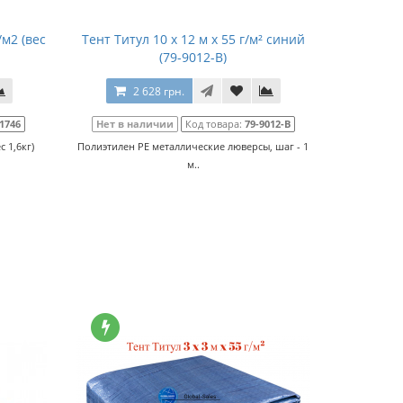
/м2 (вес
Тент Титул 10 x 12 м x 55 г/м² синий
(79-9012-В)
2 628 грн.
1746
Нет в наличии
Код товара:
79-9012-В
с 1,6кг)
Полиэтилен РЕ металлические люверсы, шаг - 1
м..