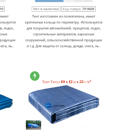
10
Нет в наличии
Код товара:
79-9608
имеет
Тент изготовлен из полиэтилена, имеет
ользуется
крепежные кольца по периметру. Используется
, лодок,
для покрытия автомобилей, прицепов, лодок,
асных
строительных материалов, каркасных
продукции
сооружений, сельскохозяйственной продукции
ега, ль..
и т.д. Для защиты от солнца, дождя, снега, ль..