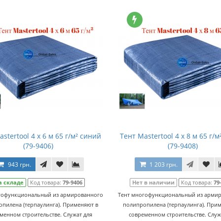
stertool 4 х 6 м 65 г/м² синий
Тент Mastertool 4 х 8 м 65 г/
(79-9406)
(79-9408)
943 грн.
1 203 грн.
а складе
Код товара:
79-9406
Нет в наличии
Код товара:
79
гофункциональный из армированного
Тент многофункциональный из арми
пилена (терпаулинга). Применяют в
полипропилена (терпаулинга). При
менном строительстве. Служат для
современном строительстве. Служ