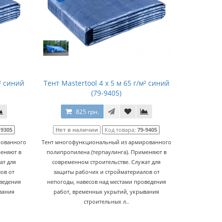
м² синий
Тент Mastertool 4 х 5 м 65 г/м² синий
(79-9405)
825 грн.
-9305
Нет в наличии
Код товара:
79-9405
рованного
Тент многофункциональный из армированного
меняют в
полипропилена (терпаулинга). Применяют в
ат для
современном строительстве. Служат для
ов от
защиты рабочих и стройматериалов от
оведения
непогоды, навесов над местами проведения
вания
работ, временных укрытий, укрывания
строительных л..