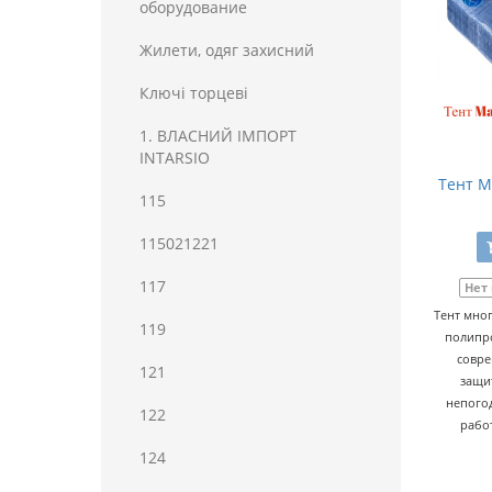
оборудование
Жилети, одяг захисний
Ключі торцеві
1. ВЛАСНИЙ ІМПОРТ
INTARSIO
Тент Ma
115
115021221
117
Нет
Тент мно
119
полипро
совре
121
защи
непогод
122
рабо
124