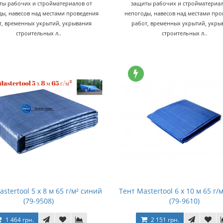
ты рабочих и стройматериалов от
защиты рабочих и стройматериал
ы, навесов над местами проведения
непогоды, навесов над местами пр
т, временных укрытий, укрывания
работ, временных укрытий, укры
строительных л..
строительных л..
stertool 5 х 8 м 65 г/м² синий
Тент Mastertool 6 х 10 м 65 г/
(79-9508)
(79-9610)
1 464 грн.
2 151 грн.