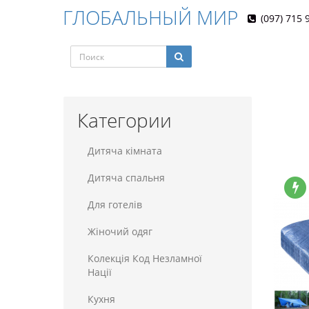
ГЛОБАЛЬНЫЙ МИР
(097) 715 
Категории
Дитяча кімната
Дитяча спальня
Для готелiв
Жіночий одяг
Колекція Код Незламної
Нації
Кухня