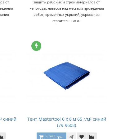
ов от
защиты рабочих и стройматериалов от
оведения
непогоды, навесов над местами проведения
вания
работ, временных укрытий, укрывания
строительных л..
м² синий
Тент Mastertool 6 х 8 м 65 г/м² синий
(79-9608)
1 753 грн.