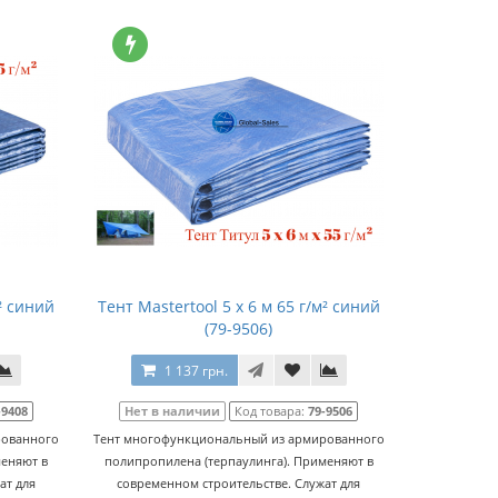
м² синий
Тент Mastertool 5 х 6 м 65 г/м² синий
(79-9506)
1 137 грн.
-9408
Нет в наличии
Код товара:
79-9506
рованного
Тент многофункциональный из армированного
меняют в
полипропилена (терпаулинга). Применяют в
ат для
современном строительстве. Служат для