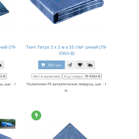
ний (79-
Тент Титул 3 x 3 м x 55 г/м² синий (79-
9303-В)
360 грн.
3-В
Нет в наличии
Код товара:
79-9303-В
, шаг - 1
Полиэтилен РЕ металлические люверсы, шаг - 1
м..