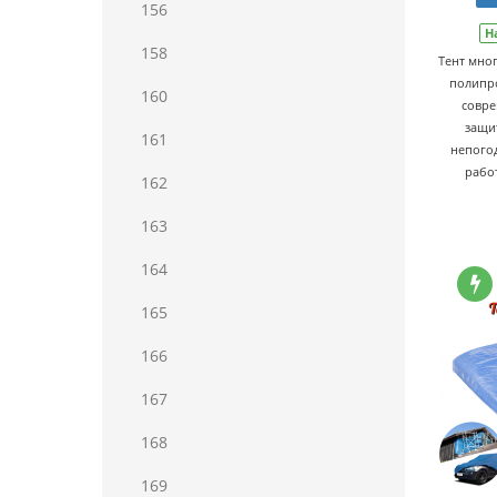
156
Н
158
Тент мно
полипро
160
совре
защи
161
непогод
рабо
162
163
164
165
166
167
168
169