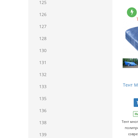
125
126
127
128
130
131
132
Тент Ma
133
135
136
Н
Тент мно
138
полипро
139
совре