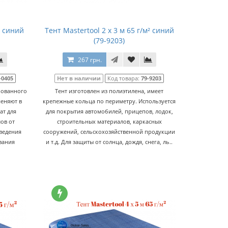
м² синий
Тент Mastertool 2 х 3 м 65 г/м² синий
(79-9203)
267 грн.
-0405
Нет в наличии
Код товара:
79-9203
рованного
Тент изготовлен из полиэтилена, имеет
меняют в
крепежные кольца по периметру. Используется
ат для
для покрытия автомобилей, прицепов, лодок,
ов от
строительных материалов, каркасных
оведения
сооружений, сельскохозяйственной продукции
вания
и т.д. Для защиты от солнца, дождя, снега, ль..