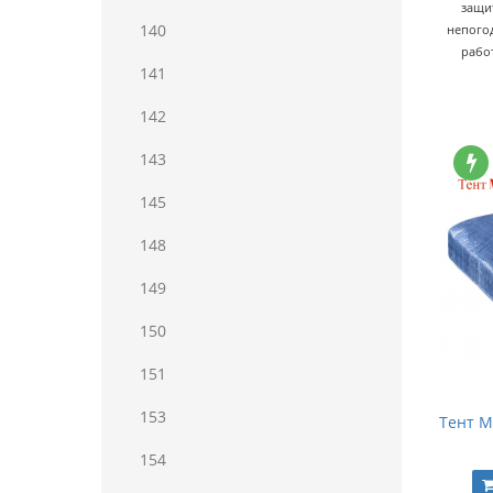
защи
140
непогод
рабо
141
142
143
145
148
149
150
151
153
Тент Ma
154