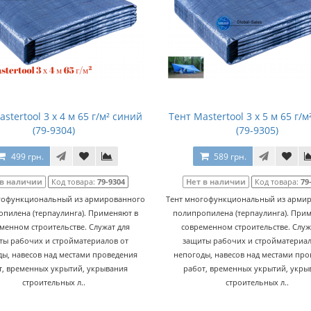
stertool 3 х 4 м 65 г/м² синий
Тент Mastertool 3 х 5 м 65 г/
(79-9304)
(79-9305)
499 грн.
589 грн.
 в наличии
Код товара:
79-9304
Нет в наличии
Код товара:
79
гофункциональный из армированного
Тент многофункциональный из арми
пилена (терпаулинга). Применяют в
полипропилена (терпаулинга). При
менном строительстве. Служат для
современном строительстве. Служ
ты рабочих и стройматериалов от
защиты рабочих и стройматериал
ы, навесов над местами проведения
непогоды, навесов над местами пр
т, временных укрытий, укрывания
работ, временных укрытий, укры
строительных л..
строительных л..