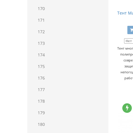
170
Тент Ma
171
172
Нет
173
Тент мно
174
полипро
совре
175
защи
непогод
176
рабо
177
178
179
180