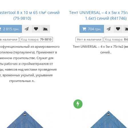
stertool 8 х 10 м 65 г/м² синий
Тент UNIVERSAL – 4 x 5м x 75г
(79-9810)
1.6кг) синий (R41746)
2 815 грн.
704 грн.
 в наличии
Код товара:
79-9810
Нет в наличии
Код товара:
R4
гофункциональный из армированного
Тент UNIVERSAL – 4 x 5м x 75г/м2 (ве
пилена (терпаулинга). Применяют в
синий..
менном строительстве. Служат для
ты рабочих и стройматериалов от
ы, навесов над местами проведения
т, временных укрытий, укрывания
строительных л..