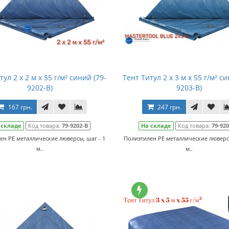
тул 2 x 2 м x 55 г/м² синий (79-
Тент Титул 2 x 3 м x 55 г/м² си
9202-В)
9203-В)
167 грн.
247 грн.
 складе
Код товара:
79-9202-В
На складе
Код товара:
79-920
ен РЕ металлические люверсы, шаг - 1
Полиэтилен РЕ металлические люверсы
м..
м..