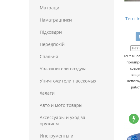
Матраци
Тент In
Наматрацники
Пiдковдри
Передпокій
Нет
Спальня
Тент мно
полипро
Увлажнители воздуха
совре
защи
Уничтожители насекомых
непогод
рабо
Халати
Авто и мото товары
Аксессуары и уход за
оружием
Инструменты и