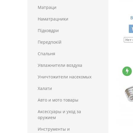
Матраци
В
Наматрацники
Пiдковдри
Нет
Передпокій
Спальня
Увлажнители воздуха
Уничтожители насекомых
Халати
Авто и мото товары
Аксессуары и уход за
оружием
Инструменты и