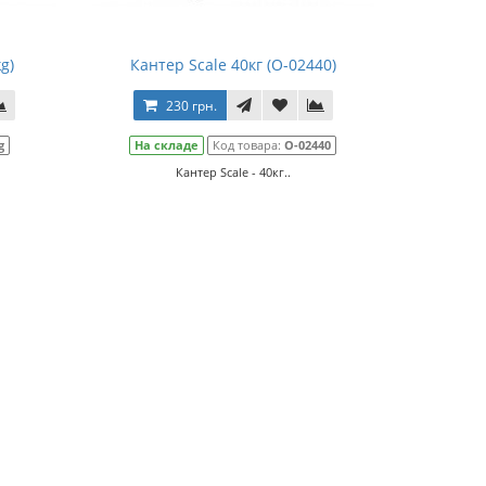
g)
Кантер Scale 40кг (О-02440)
230 грн.
g
На складе
Код товара:
О-02440
Кантер Scale - 40кг..