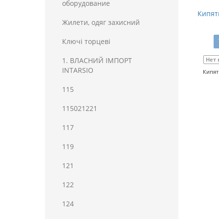
оборудование
Кипят
Жилети, одяг захисний
Ключі торцеві
1. ВЛАСНИЙ ІМПОРТ
Нет 
INTARSIO
Кипят
115
115021221
117
119
121
122
124