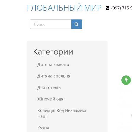
ГЛОБАЛЬНЫЙ МИР
(097) 715 
Категории
Дитяча кімната
Дитяча спальня
Для готелiв
Жіночий одяг
Колекція Код Незламної
Нації
Кухня