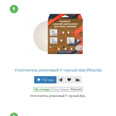
Уплотнитель резиновый Р черный (6м) (Рblack6)
152 грн.
На складе
Код товара:
Рblack6
Уплотнитель резиновый Р черный (6м)..