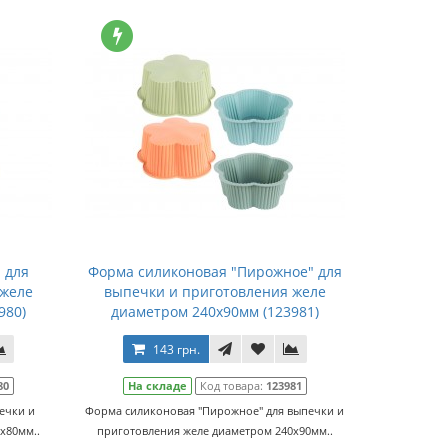
 для
Форма силиконовая "Пирожное" для
 желе
выпечки и приготовления желе
980)
диаметром 240х90мм (123981)
143 грн.
80
На складе
Код товара:
123981
ечки и
Форма силиконовая "Пирожное" для выпечки и
х80мм..
приготовления желе диаметром 240х90мм..