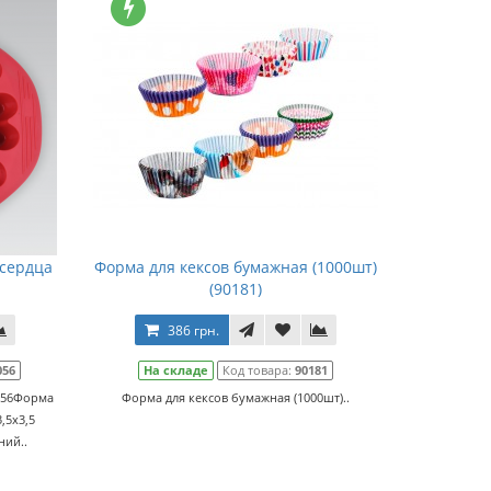
 сердца
Форма для кексов бумажная (1000шт)
(90181)
386 грн.
056
На складе
Код товара:
90181
056Форма
Форма для кексов бумажная (1000шт)..
,5х3,5
ний..