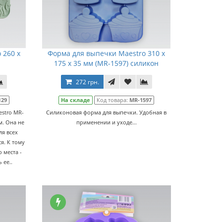
 260 x
Форма для выпечки Maestro 310 x
175 x 35 мм (MR-1597) силикон
272 грн.
129
На складе
Код товара:
MR-1597
stro MR-
Силиконовая форма для выпечки. Удобная в
м. Она не
применении и уходе...
ля всех
я. К тому
 места -
 ее..