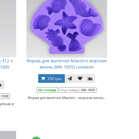
 312 x
Форма для выпечки Maestro морская
598)
жизнь (MR-1055) силикон
250 грн.
На складе
Код товара:
MR-1055
-1598
Форма для выпечки Maestro - морская жизнь..
добная в