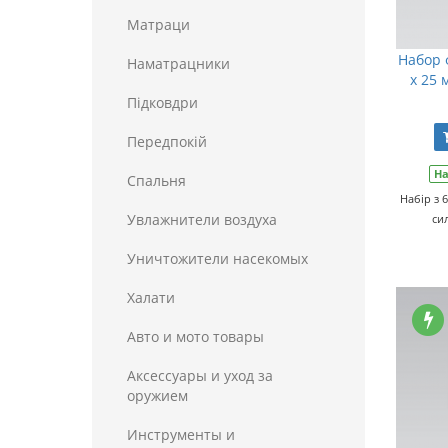
Матраци
Набор 
Наматрацники
х 25 
Пiдковдри
Передпокій
На
Спальня
Набір з 
Увлажнители воздуха
си
Уничтожители насекомых
Халати
Авто и мото товары
Аксессуары и уход за
оружием
Инструменты и