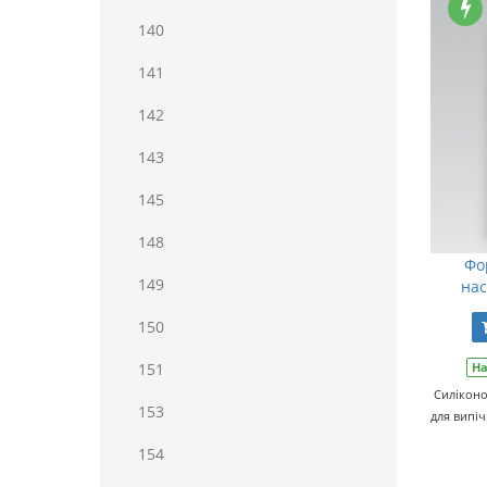
140
141
142
143
145
148
Фо
149
нас
150
151
На
Силікон
153
для випіч
154