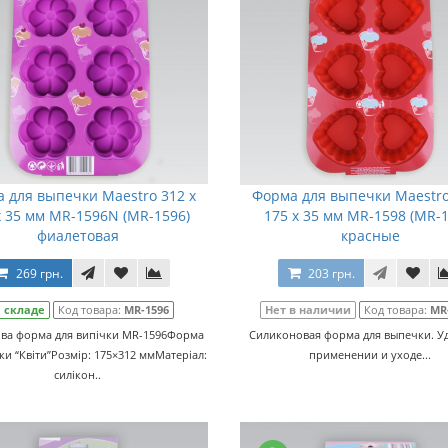
 для выпечки Maestro 312 x
Форма для выпечки Maestro
x 35 мм MR-1596N (MR-1596)
175 x 35 мм MR-1598 (MR-1
фиалетовая
красные
269 грн.
203 грн.
 складе
Код товара:
MR-1596
Нет в наличии
Код товара:
MR
ова форма для випічки MR-1596Форма
Силиконовая форма для выпечки. У
ки “Квіти”Розмір: 175×312 ммМатеріал:
применении и уходе...
силікон..