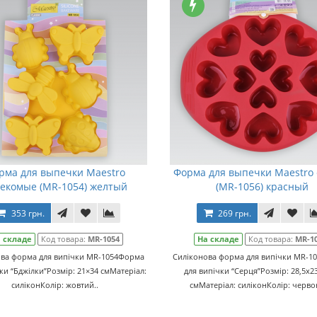
рма для выпечки Maestro
Форма для выпечки Maestro
екомые (MR-1054) желтый
(MR-1056) красный
353 грн.
269 грн.
 складе
Код товара:
MR-1054
На складе
Код товара:
MR-1
ова форма для випічки MR-1054Форма
Силіконова форма для випічки MR-1
ки “Бджілки”Розмір: 21×34 смМатеріал:
для випічки “Серця”Розмір: 28,5х23
силіконКолір: жовтий..
смМатеріал: силіконКолір: черво