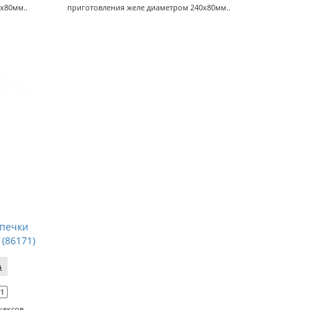
х80мм..
приготовления желе диаметром 240х80мм..
ыпечки
(86171)
71
кексов