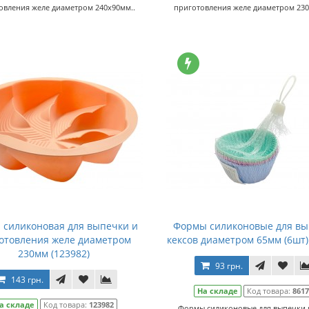
овления желе диаметром 240х90мм..
приготовления желе диаметром 230
 силиконовая для выпечки и
Формы силиконовые для в
отовления желе диаметром
кексов диаметром 65мм (6шт) 
230мм (123982)
93 грн.
143 грн.
На складе
Код товара:
861
а складе
Код товара:
123982
Формы силиконовые для выпечки 