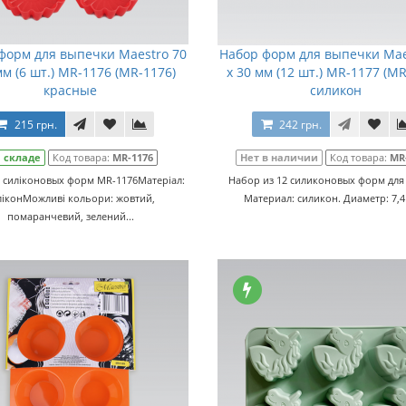
форм для выпечки Maestro 70
Набор форм для выпечки Mae
мм (6 шт.) MR-1176 (MR-1176)
х 30 мм (12 шт.) MR-1177 (MR
красные
силикон
215 грн.
242 грн.
 складе
Код товара:
MR-1176
Нет в наличии
Код товара:
MR
6 силіконовых форм MR-1176Матеріал:
Набор из 12 силиконовых форм для 
ліконМожливі кольори: жовтий,
Материал: силикон. Диаметр: 7,4 
помаранчевий, зелений...