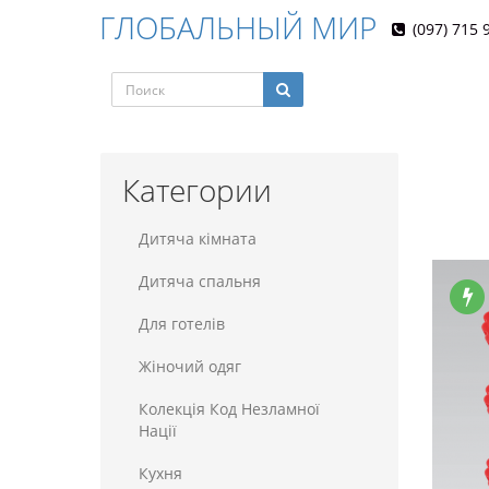
ГЛОБАЛЬНЫЙ МИР
(097) 715 
Категории
Дитяча кімната
Дитяча спальня
Для готелiв
Жіночий одяг
Колекція Код Незламної
Нації
Кухня