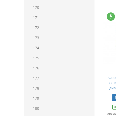
170
171
172
173
174
175
176
Фор
177
выпе
диа
178
179
Н
180
Форма