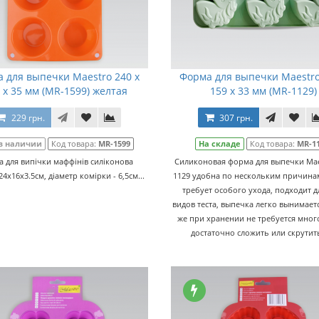
 для выпечки Maestro 240 x
Форма для выпечки Maestro
 x 35 мм (MR-1599) желтая
159 x 33 мм (MR-1129)
229 грн.
307 грн.
в наличии
Код товара:
MR-1599
На складе
Код товара:
MR-1
 для випічки маффінів силіконова
Силиконовая форма для выпечки Mae
24х16х3.5см, діаметр комірки - 6,5см...
1129 удобна по нескольким причина
требует особого ухода, подходит д
видов теста, выпечка легко вынимаетс
же при хранении не требуется много
достаточно сложить или скрутить