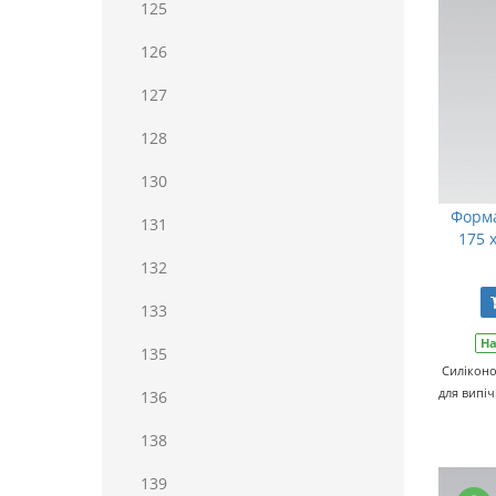
125
126
127
128
130
Форма
131
175 
132
133
На
135
Силікон
для випіч
136
138
139