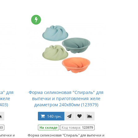
а" для
Форма силиконовая "Спираль" для
 желе
выпечки и приготовления желе
403)
диаметром 240х80мм (123979)
140 грн.
03
На складе
Код товара:
123979
ыпечки и
Форма силиконовая "Спираль" для выпечки и