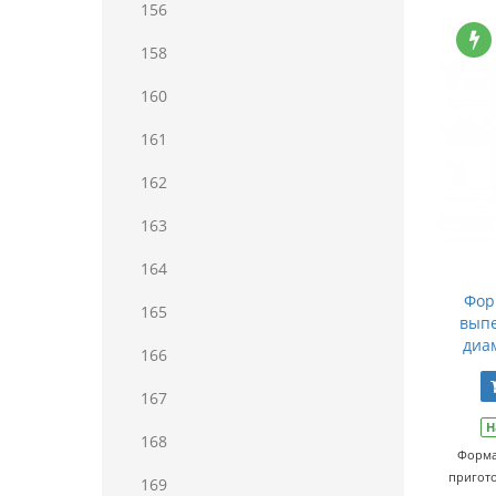
156
158
160
161
162
163
164
Фор
165
выпе
диа
166
167
Н
168
Форма
пригото
169