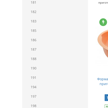
181
пригот
182
183
185
186
187
188
190
191
Форма
приг
194
197
198
Н