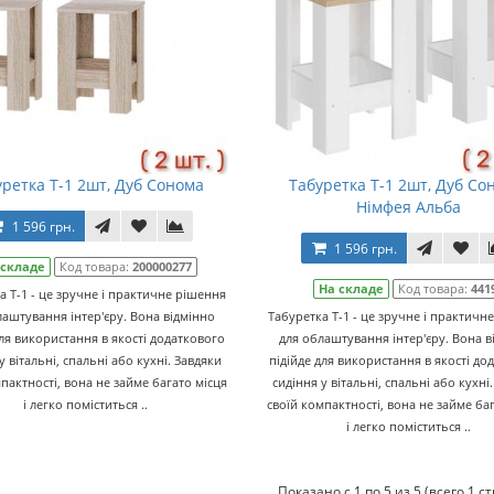
уретка Т-1 2шт, Дуб Сонома
Табуретка Т-1 2шт, Дуб Со
Німфея Альба
1 596 грн.
1 596 грн.
 складе
Код товара:
200000277
На складе
Код товара:
441
а Т-1 - це зручне і практичне рішення
лаштування інтер'єру. Вона відмінно
Табуретка Т-1 - це зручне і практичн
для використання в якості додаткового
для облаштування інтер'єру. Вона в
у вітальні, спальні або кухні. Завдяки
підійде для використання в якості до
пактності, вона не займе багато місця
сидіння у вітальні, спальні або кухні
і легко поміститься ..
своїй компактності, вона не займе ба
і легко поміститься ..
Показано с 1 по 5 из 5 (всего 1 с