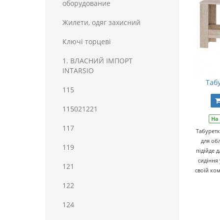
оборудование
Жилети, одяг захисний
Ключі торцеві
1. ВЛАСНИЙ ІМПОРТ
INTARSIO
Таб
115
115021221
На
117
Табуретк
для об
119
підійде 
сидіння 
121
своїй ком
122
124