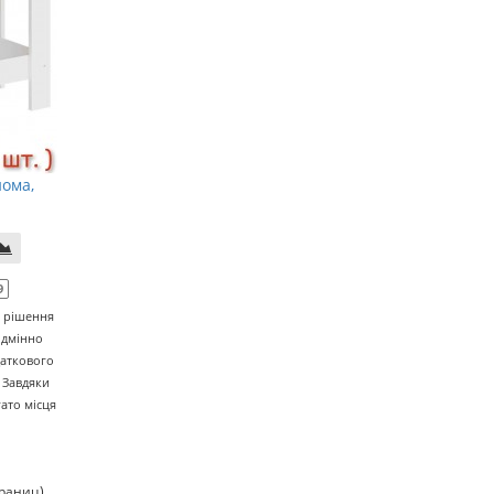
нома,
9
е рішення
ідмінно
даткового
. Завдяки
гато місця
траниц)