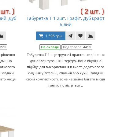
ний, Дуб
Табуретка Т-1 2шт, Графіт, Дуб крафт
Білий
1 596 грн.
0279
На складе
Код товара:
4418
е рішення
Табуретка Т-1 - це зручне і практичне рішення
ідмінно
для облаштування інтер'єру. Вона відмінно
даткового
підійде для використання в якості додаткового
. Завдяки
сидіння у вітальні, спальні або кухні. Завдяки
гато місця
своїй компактності, вона не займе багато місця
і легко поміститься ..