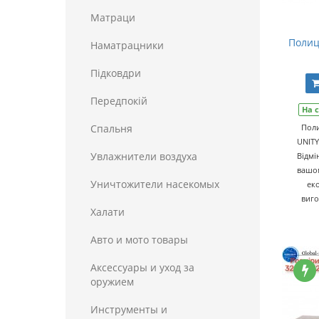
Матраци
Полиц
Наматрацники
Пiдковдри
Передпокій
На 
Спальня
Поли
UNITY
Увлажнители воздуха
Відмі
вашом
Уничтожители насекомых
еко
виго
Халати
Авто и мото товары
Аксессуары и уход за
оружием
Инструменты и