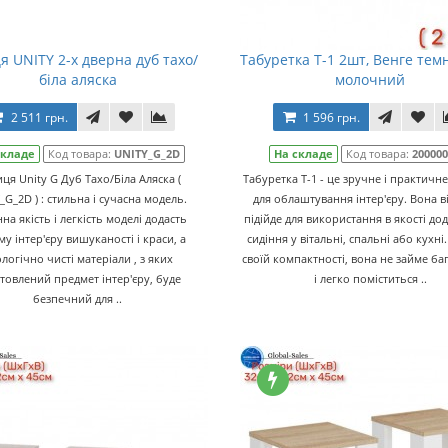
я UNITY 2-х дверна дуб тахо/
Табуретка Т-1 2шт, Венге тем
біла аляска
молочний
2 511 грн.
1 596 грн.
складе
Код товара:
UNITY_G_2D
На складе
Код товара:
20000
ця Unity G Дуб Тахо/Біла Аляска (
Табуретка Т-1 - це зручне і практичн
_G_2D ) : стильна і сучасна модель.
для облаштування інтер'єру. Вона в
нна якість і легкість моделі додасть
підійде для використання в якості до
у інтер'єру вишуканості і краси, а
сидіння у вітальні, спальні або кухні
логічно чисті матеріали , з яких
своїй компактності, вона не займе ба
товлений предмет інтер'єру, буде
і легко поміститься ..
безпечний для ..