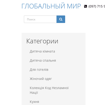
ГЛОБАЛЬНЫЙ МИР
(097) 715 
Категории
Дитяча кімната
Дитяча спальня
Для готелiв
Жіночий одяг
Колекція Код Незламної
Нації
Кухня