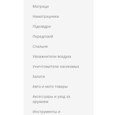
Матраци
Наматрацники
Пiдковдри
Передпокій
Спальня
Увлажнители воздуха
Уничтожители насекомых
Халати
Авто и мото товары
Аксессуары и уход за
оружием
Инструменты и