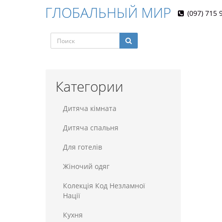
ГЛОБАЛЬНЫЙ МИР
(097) 715 
Категории
Дитяча кімната
Дитяча спальня
Для готелiв
Жіночий одяг
Колекція Код Незламної
Нації
Кухня