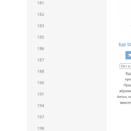
181
182
183
185
Бур S
186
187
Нет в
188
Бур
кре
190
Пред
абрази
191
бетон, п
вместе
194
197
198