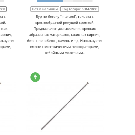
860
Нет в наличии
Код товара:
SDM-1880
ка с
Бур по бетону "Intertool", головка с
кой.
крестообразной режущей кромкой.
епких
Предназначен для сверления крепких
кирпич,
абразивных материалов, таких как кирпич,
ользуется
бетон, пенобетон, камень и т.д. Используется
торами,
вместе с электрическими перфораторами,
отбойными молотками..