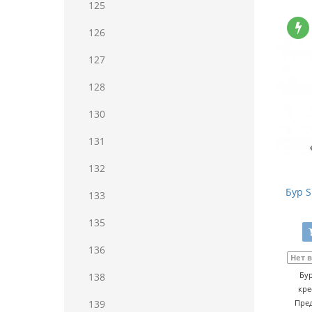
125
126
127
128
130
131
132
Бур S
133
135
136
Нет 
Бур
138
кре
139
Пред