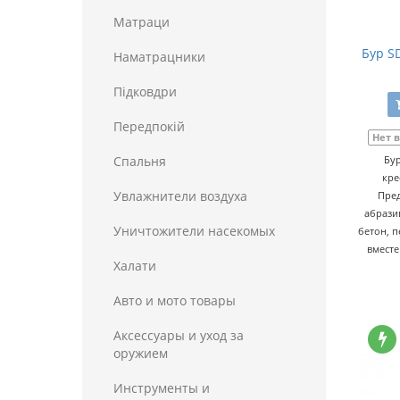
Матраци
Бур SD
Наматрацники
Пiдковдри
Передпокій
Нет 
Спальня
Бур
кре
Увлажнители воздуха
Пред
абрази
Уничтожители насекомых
бетон, п
вместе
Халати
Авто и мото товары
Аксессуары и уход за
оружием
Инструменты и