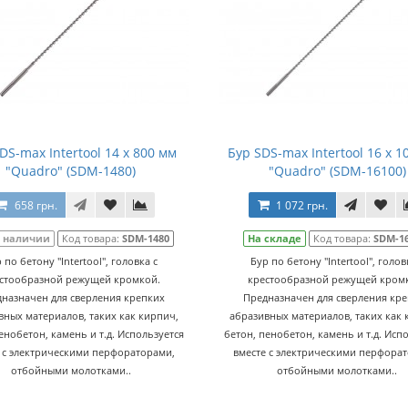
DS-max Intertool 14 х 800 мм
Бур SDS-max Intertool 16 х 1
"Quadro" (SDM-1480)
"Quadro" (SDM-16100)
658 грн.
1 072 грн.
в наличии
Код товара:
SDM-1480
На складе
Код товара:
SDM-1
 по бетону "Intertool", головка с
Бур по бетону "Intertool", голов
стообразной режущей кромкой.
крестообразной режущей кром
назначен для сверления крепких
Предназначен для сверления кр
вных материалов, таких как кирпич,
абразивных материалов, таких как 
енобетон, камень и т.д. Используется
бетон, пенобетон, камень и т.д. Исп
 с электрическими перфораторами,
вместе с электрическими перфора
отбойными молотками..
отбойными молотками..