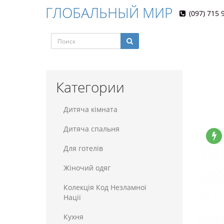
ГЛОБАЛЬНЫЙ МИР
(097) 715 
Категории
Дитяча кімната
Дитяча спальня
Для готелiв
Жіночий одяг
Колекція Код Незламної
Нації
Кухня