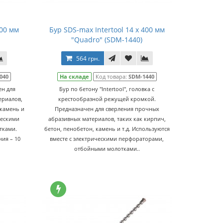
400 мм
Бур SDS-max Intertool 14 х 400 мм
"Quadro" (SDM-1440)
564 грн.
040
На складе
Код товара:
SDM-1440
ен для
Бур по бетону "Intertool", головка с
ериалов,
крестообразной режущей кромкой.
 камень и
Предназначен для сверления прочных
ческими
абразивных материалов, таких как кирпич,
тками.
бетон, пенобетон, камень и т.д. Используются
ния – 10
вместе с электрическими перфораторами,
отбойными молотками..