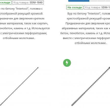
 складе
Код товара:
SDM-1840
На складе
Код товара:
SDM-1
 по бетону "Intertool", головка с
стообразной режущей кромкой.
Бур по бетону "Intertool", голов
назначен для сверления крепких
крестообразной режущей кром
вных материалов, таких как кирпич,
Предназначен для сверления кр
енобетон, камень и т.д. Используется
абразивных материалов, таких как 
 с электрическими перфораторами,
бетон, пенобетон, камень и т.д. Исп
отбойными молотками..
вместе с электрическими перфора
отбойными молотками..