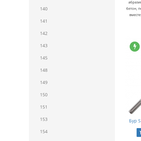
абрази
140
бетон, п
вместе
141
142
143
145
148
149
150
151
153
Бур S
154