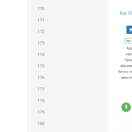
170
Бур S
171
172
На 
173
Бур
174
кре
Пред
175
абрази
бетон, п
176
вместе
177
178
179
180