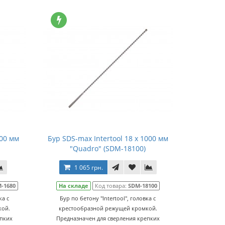
800 мм
Бур SDS-max Intertool 18 х 1000 мм
"Quadro" (SDM-18100)
1 065 грн.
-1680
На складе
Код товара:
SDM-18100
ка с
Бур по бетону "Intertool", головка с
кой.
крестообразной режущей кромкой.
епких
Предназначен для сверления крепких