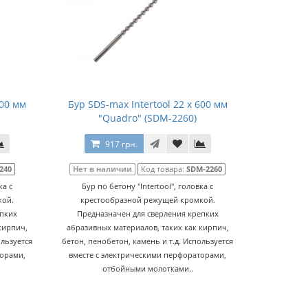
400 мм
Бур SDS-max Intertool 22 х 600 мм
"Quadro" (SDM-2260)
917 грн.
240
Нет в наличии
Код товара:
SDM-2260
ка с
Бур по бетону "Intertool", головка с
кой.
крестообразной режущей кромкой.
епких
Предназначен для сверления крепких
кирпич,
абразивных материалов, таких как кирпич,
ользуется
бетон, пенобетон, камень и т.д. Используется
торами,
вместе с электрическими перфораторами,
отбойными молотками..