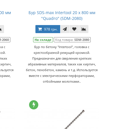
600 мм
Бур SDS-max Intertool 20 х 800 мм
"Quadro" (SDM-2080)
978 грн.
-2060
На складе
Код товара:
SDM-2080
ка с
Бур по бетону "Intertool", головка с
кой.
крестообразной режущей кромкой.
епких
Предназначен для сверления крепких
кирпич,
абразивных материалов, таких как кирпич,
ользуется
бетон, пенобетон, камень и т.д. Используется
торами,
вместе с электрическими перфораторами,
отбойными молотками..