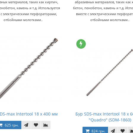
вных материалов, таких как кирпич,
абразивных материалов, таких как 
енобетон, камень и т.д. Используется
бетон, пенобетон, камень и т.д. Исп
 с электрическими перфораторами,
вместе с электрическими перфора
отбойными молотками..
отбойными молотками..
DS-max Intertool 18 х 400 мм
Бур SDS-max Intertool 18 х 
"Quadro" (SDM-1860)
625 грн.
824 грн.