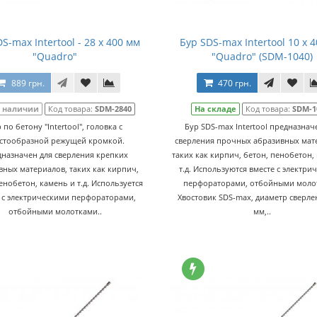
S-max Intertool - 28 х 400 мм
Бур SDS-max Intertool 10 х 
"Quadro"
"Quadro" (SDM-1040)
889 грн.
470 грн.
в наличии
Код товара:
SDM-2840
На складе
Код товара:
SDM-1
 по бетону "Intertool", головка с
Бур SDS-max Intertool предназнач
стообразной режущей кромкой.
сверления прочных абразивных мат
назначен для сверления крепких
таких как кирпич, бетон, пенобетон,
вных материалов, таких как кирпич,
т.д. Используются вместе с электри
енобетон, камень и т.д. Используется
перфораторами, отбойными моло
 с электрическими перфораторами,
Хвостовик SDS-max, диаметр сверле
отбойными молотками..
мм,..