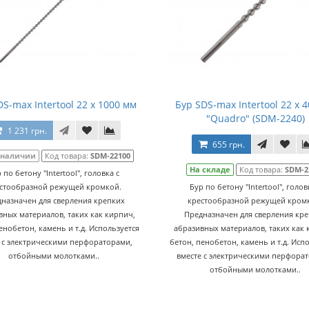
DS-max Intertool 22 х 1000 мм
Бур SDS-max Intertool 22 х 
"Quadro" (SDM-2240)
1 231 грн.
655 грн.
 наличии
Код товара:
SDM-22100
На складе
Код товара:
SDM-2
 по бетону "Intertool", головка с
стообразной режущей кромкой.
Бур по бетону "Intertool", голов
назначен для сверления крепких
крестообразной режущей кром
вных материалов, таких как кирпич,
Предназначен для сверления кр
енобетон, камень и т.д. Используется
абразивных материалов, таких как 
 с электрическими перфораторами,
бетон, пенобетон, камень и т.д. Исп
отбойными молотками..
вместе с электрическими перфора
отбойными молотками..