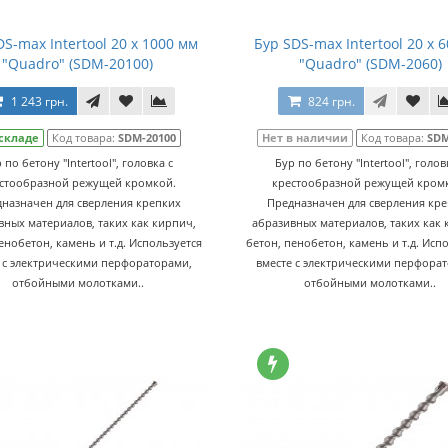
DS-max Intertool 20 х 1000 мм
Бур SDS-max Intertool 20 х 
"Quadro" (SDM-20100)
"Quadro" (SDM-2060)
1 243 грн.
824 грн.
складе
Код товара:
SDM-20100
Нет в наличии
Код товара:
SDM
 по бетону "Intertool", головка с
Бур по бетону "Intertool", голов
стообразной режущей кромкой.
крестообразной режущей кром
назначен для сверления крепких
Предназначен для сверления кр
вных материалов, таких как кирпич,
абразивных материалов, таких как 
енобетон, камень и т.д. Используется
бетон, пенобетон, камень и т.д. Исп
 с электрическими перфораторами,
вместе с электрическими перфора
отбойными молотками..
отбойными молотками..