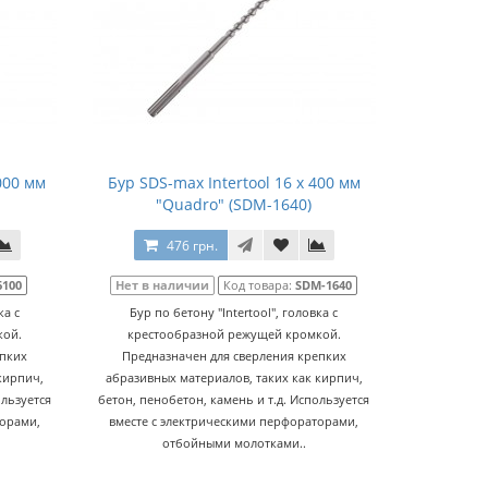
000 мм
Бур SDS-max Intertool 16 х 400 мм
"Quadro" (SDM-1640)
476 грн.
6100
Нет в наличии
Код товара:
SDM-1640
ка с
Бур по бетону "Intertool", головка с
кой.
крестообразной режущей кромкой.
епких
Предназначен для сверления крепких
кирпич,
абразивных материалов, таких как кирпич,
ользуется
бетон, пенобетон, камень и т.д. Используется
торами,
вместе с электрическими перфораторами,
отбойными молотками..