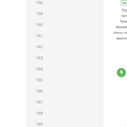
156
На
Бур
158
кре
Пред
160
абрази
бетон, п
161
вместе
162
163
164
165
166
167
168
169