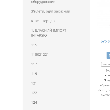
оборудование
Жилети, одяг захисний
Ключі торцеві
1. ВЛАСНИЙ ІМПОРТ
INTARSIO
Бур S
115
115021221
117
Нет 
Бур
119
кре
Пред
121
абрази
бетон, п
122
вместе
124