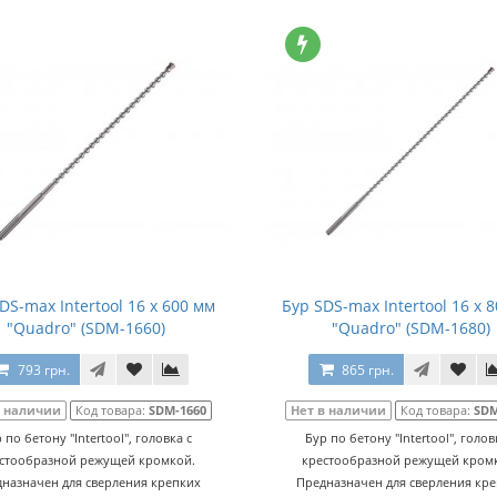
DS-max Intertool 16 х 600 мм
Бур SDS-max Intertool 16 х 
"Quadro" (SDM-1660)
"Quadro" (SDM-1680)
793 грн.
865 грн.
в наличии
Код товара:
SDM-1660
Нет в наличии
Код товара:
SDM
 по бетону "Intertool", головка с
Бур по бетону "Intertool", голов
стообразной режущей кромкой.
крестообразной режущей кром
назначен для сверления крепких
Предназначен для сверления кр