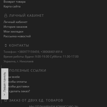
Возврат товара
Карта сайта
ЛИЧНЫЙ КАБИНЕТ
Личный кабинет
История заказов
Мои закладки
Рассылка новостей
КОНТАКТЫ
Телефон: +380977159459, +380684014914
Время работы: Будни: 9.00-19.00 Суббота: 11.00-17.00
Украина, г. Николаев
ПОЛЕЗНЫЕ ССЫЛКИ
Левая панель
Moka textile
Способы оплаты
Способы доставки
Как сделать заказ?
ЗАКАЗ ОТ ДВУХ ЕД. ТОВАРОВ
МЫ ОПЛАЧИВАЕМ КОМИССИЮ ЗА: