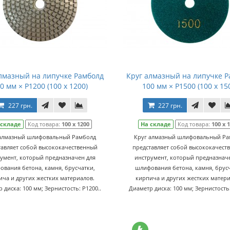
лмазный на липучке Рамболд
Круг алмазный на липучке 
0 мм × P1200 (100 x 1200)
100 мм × P1500 (100 x 15
227 грн.
227 грн.
 складе
Код товара:
100 x 1200
На складе
Код товара:
100 x 
 алмазный шлифовальный Рамболд
Круг алмазный шлифовальный Ра
тавляет собой высококачественный
представляет собой высококачест
умент, который предназначен для
инструмент, который предназнач
ования бетона, камня, брусчатки,
шлифования бетона, камня, брусч
ича и других жестких материалов.
кирпича и других жестких матери
 диска: 100 мм; Зернистость: P1200..
Диаметр диска: 100 мм; Зернистость: