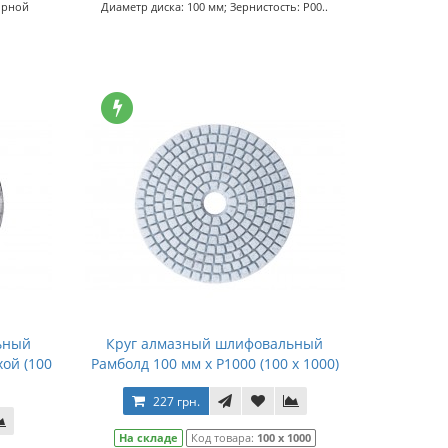
орной
Диаметр диска: 100 мм; Зернистость: P00..
ьный
Круг алмазный шлифовальный
хой (100
Рамболд 100 мм x P1000 (100 x 1000)
227 грн.
На складе
Код товара:
100 x 1000