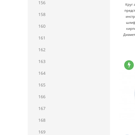
156
Круг
предс
158
инстр
шлиф
160
кирп
Диамет
161
162
163
164
165
166
167
168
169