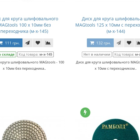
к для круга шлифовального
Диск для круга шлифоваль
MAGtools 100 x 10мм без
MAGtools 125 x 10мм с перех
переходника (м-х-145)
(м-х-144)
111 грн.
132 грн.
а складе
Код товара:
м-х-145
Нет в наличии
Код товара:
м-
 круга шлифовального MAGtools - 100
Диск для круга шлифовального MAGto
x 10мм без переходника..
x 10мм с переходником..