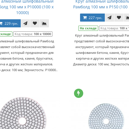
г алмазный шлифовальный
Круг алмазный шлифовал
олд 100 мм x P10000 (100 x
Рамболд 100 мм x P150 (100 
10000)
227 грн.
229 грн.
На складе
Код товара:
100 x 
складе
Код товара:
100 x 10000
Круг алмазный шлифовальный Ра
 алмазный шлифовальный Рамболд
представляет собой высококачест
тавляет собой высококачественный
инструмент, который предназнач
умент, который предназначен для
шлифования бетона, камня, брусч
ования бетона, камня, брусчатки,
кирпича и других жестких матери
ича и других жестких материалов.
Диаметр диска: 100 мм; Зернистость:
диска: 100 мм; Зернистость: P10000..