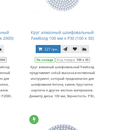
ьный
Круг алмазный шлифовальный
x 2000)
Рамболд 100 мм x P30 (100 x 30)
227 грн.
2000
На складе
Код товара:
100 x 30
мболд
Круг алмазный шлифовальный Рамболд
венный
представляет собой высококачественный
ен для
инструмент, который предназначен для
атки,
шлифования бетона, камня, брусчатки,
алов.
кирпича и других жестких материалов.
 P2000..
Диаметр диска: 100 мм; Зернистость: P30..