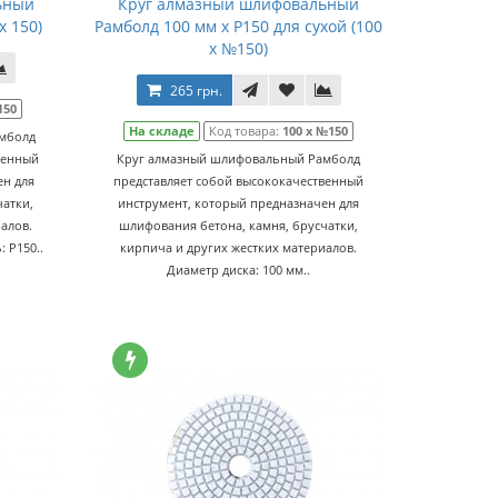
ьный
Круг алмазный шлифовальный
x 150)
Рамболд 100 мм x P150 для сухой (100
x №150)
265 грн.
150
На складе
Код товара:
100 x №150
мболд
венный
Круг алмазный шлифовальный Рамболд
ен для
представляет собой высококачественный
атки,
инструмент, который предназначен для
алов.
шлифования бетона, камня, брусчатки,
 P150..
кирпича и других жестких материалов.
Диаметр диска: 100 мм..