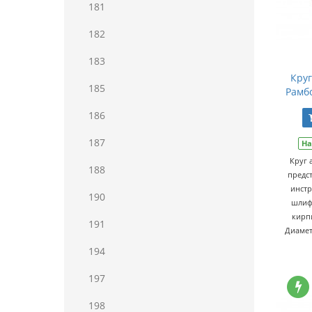
181
182
183
Кру
185
Рамбо
186
187
На
Круг
188
предс
инстр
190
шлиф
кирп
191
Диамет
194
197
198