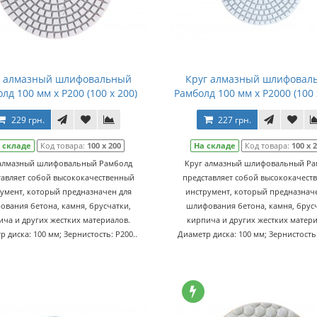
г алмазный шлифовальный
Круг алмазный шлифовал
лд 100 мм x P200 (100 x 200)
Рамболд 100 мм x P2000 (100 
229 грн.
227 грн.
 складе
Код товара:
100 x 200
На складе
Код товара:
100 x 
 алмазный шлифовальный Рамболд
Круг алмазный шлифовальный Ра
тавляет собой высококачественный
представляет собой высококачест
умент, который предназначен для
инструмент, который предназнач
ования бетона, камня, брусчатки,
шлифования бетона, камня, брусч
ича и других жестких материалов.
кирпича и других жестких матери
р диска: 100 мм; Зернистость: P200..
Диаметр диска: 100 мм; Зернистость: