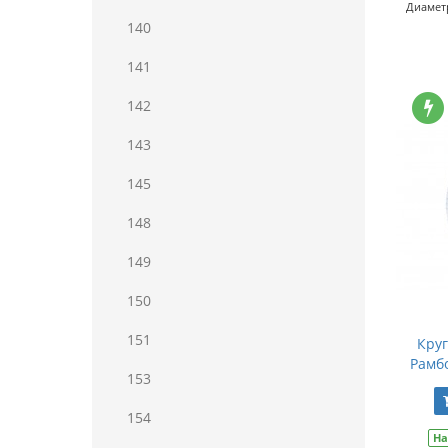
Диаметр
140
141
142
143
145
148
149
150
151
Кру
Рамбо
153
154
На