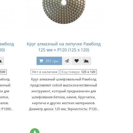
Рамболд
Круг алмазный на липучке Рамболд
00)
125 мм × P120 (125 x 120)
351 грн.
1500
Нет в наличии
Код товара:
125 x 120
мболд
Круг алмазный шлифовальный Рамболд
венный
представляет собой высококачественный
ен для
инструмент, который предназначен для
атки,
шлифования бетона, камня, брусчатки,
алов.
кирпича и других жестких материалов.
 P1500..
Диаметр диска: 125 мм; Зернистость: P120..