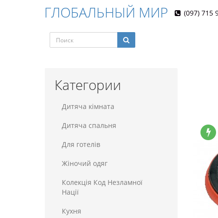
ГЛОБАЛЬНЫЙ МИР
(097) 715 
Категории
Дитяча кімната
Дитяча спальня
Для готелiв
Жіночий одяг
Колекція Код Незламної
Нації
Кухня