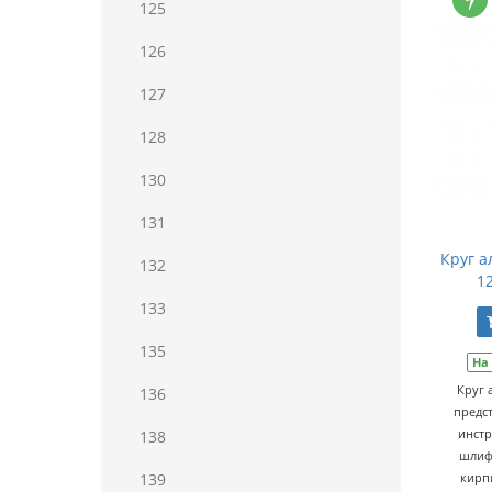
125
126
127
128
130
131
Круг а
132
1
133
135
На
Круг
136
предс
инстр
138
шлиф
139
кирп