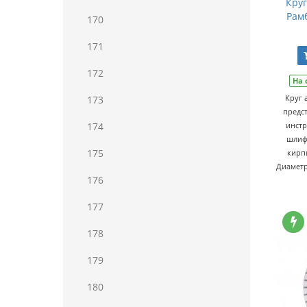
Кру
Рамб
170
171
172
На 
Круг
173
предс
174
инстр
шлиф
175
кирп
Диаметр 
176
177
178
179
180