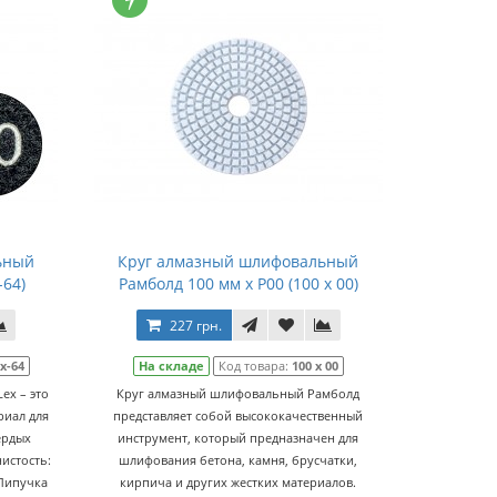
ьный
Круг алмазный шлифовальный
-64)
Рамболд 100 мм x P00 (100 x 00)
227 грн.
х-64
На складе
Код товара:
100 x 00
ex – это
Круг алмазный шлифовальный Рамболд
риал для
представляет собой высококачественный
ердых
инструмент, который предназначен для
нистость:
шлифования бетона, камня, брусчатки,
 Липучка
кирпича и других жестких материалов.