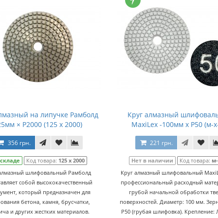
лмазный на липучке Рамболд
Круг алмазный шлифовал
25мм × P2000 (125 x 2000)
MaxiLex -100мм x P50 (м-х
356 грн.
221 грн.
 складе
Код товара:
125 x 2000
Нет в наличии
Код товара:
м-
 алмазный шлифовальный Рамболд
Круг алмазный шлифовальный MaxiL
тавляет собой высококачественный
профессиональный расходный мате
умент, который предназначен для
грубой начальной обработки тв
ования бетона, камня, брусчатки,
поверхностей. Диаметр: 100 мм. Зер
ича и других жестких материалов.
P50 (грубая шлифовка). Крепление: