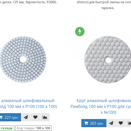
 диска: 125 мм; Зернистость: P2000..
(Velcro) для быстрой смены на оп
тарелке..
г алмазный шлифовальный
Круг алмазный шлифовал
лд 100 мм x P100 (100 x 100)
Рамболд 100 мм x P100 для су
x №100)
227 грн.
265 грн.
 складе
Код товара:
100 x 100