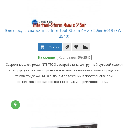
Электроды сварочные Intertool-Storm 4мм x 2.5кг 6013 (EW-
2540)
529 грн.
На складе
Код товара:
EW-2540
Сварочные электроды INTERTOOL разработаны для ручной дуговой сварки
конструкций из углеродистых и низколегированных сталей с пределом
текучести до 420 МПа в любом положении в пространстве при
использовании как постоянного, так и переменного тока. ..