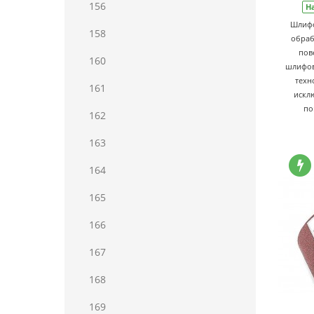
156
Н
Шлифо
158
обраб
пов
160
шлифов
техн
161
искл
по
162
163
164
165
166
167
168
169