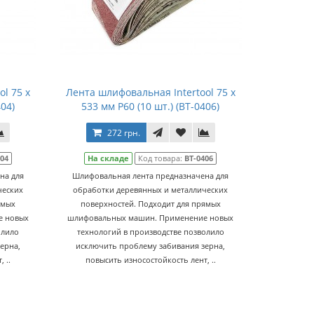
l 75 х
Лента шлифовальная Intertool 75 х
404)
533 мм Р60 (10 шт.) (BT-0406)
272 грн.
404
На складе
Код товара:
BT-0406
на для
Шлифовальная лента предназначена для
ческих
обработки деревянных и металлических
ямых
поверхностей. Подходит для прямых
е новых
шлифовальных машин. Применение новых
олило
технологий в производстве позволило
ерна,
исключить проблему забивания зерна,
 ..
повысить износостойкость лент, ..