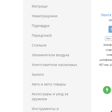
Матраци
Лента
Наматрацники
м
Пiдковдри
Передпокій
Нет
Спальня
Шлифо
отде
Увлажнители воздуха
пов
шлифмаши
Уничтожители насекомых
457 мм; Ш
Халати
Авто и мото товары
Аксессуары и уход за
оружием
Инструменты и