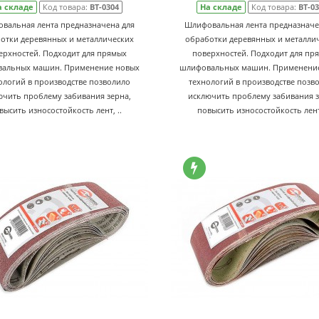
а складе
Код товара:
BT-0304
На складе
Код товара:
BT-0
вальная лента предназначена для
Шлифовальная лента предназначе
отки деревянных и металлических
обработки деревянных и металли
ерхностей. Подходит для прямых
поверхностей. Подходит для пр
альных машин. Применение новых
шлифовальных машин. Применени
ологий в производстве позволило
технологий в производстве позв
ючить проблему забивания зерна,
исключить проблему забивания з
высить износостойкость лент, ..
повысить износостойкость лент,