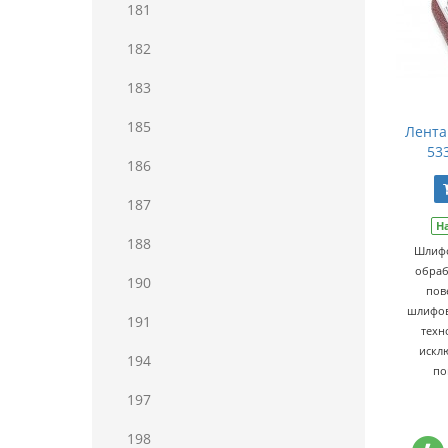
181
182
183
185
Лента
533
186
187
Н
188
Шлифо
обраб
190
пов
шлифов
191
техн
искл
194
по
197
198