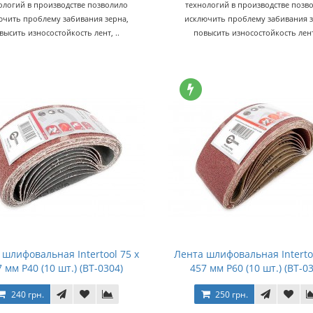
ологий в производстве позволило
технологий в производстве позв
ючить проблему забивания зерна,
исключить проблему забивания з
высить износостойкость лент, ..
повысить износостойкость лент,
 шлифовальная Intertool 75 х
Лента шлифовальная Intertoo
 мм Р40 (10 шт.) (BT-0304)
457 мм Р60 (10 шт.) (BT-0
240 грн.
250 грн.