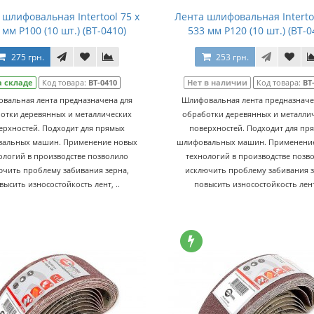
 шлифовальная Intertool 75 х
Лента шлифовальная Intertoo
 мм Р100 (10 шт.) (BT-0410)
533 мм Р120 (10 шт.) (BT-0
275 грн.
253 грн.
а складе
Код товара:
BT-0410
Нет в наличии
Код товара:
BT
вальная лента предназначена для
Шлифовальная лента предназначе
отки деревянных и металлических
обработки деревянных и металли
ерхностей. Подходит для прямых
поверхностей. Подходит для пр
альных машин. Применение новых
шлифовальных машин. Применени
ологий в производстве позволило
технологий в производстве позв
ючить проблему забивания зерна,
исключить проблему забивания з
высить износостойкость лент, ..
повысить износостойкость лент,