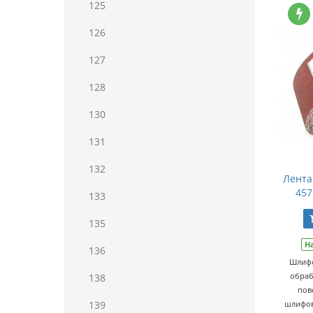
125
126
127
128
130
131
132
Лента
457
133
135
Н
136
Шлифо
обраб
138
пов
139
шлифов