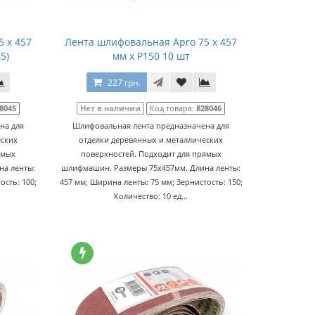
 x 457
Лента шлифовальная Apro 75 x 457
5)
мм x Р150 10 шт
227 грн.
8045
Нет в наличии
Код товара:
828046
на для
Шлифовальная лента предназначена для
еских
отделки деревянных и металлических
ямых
поверхностей. Подходит для прямых
а ленты:
шлифмашин. Размеры 75x457мм. Длина ленты:
ость: 100;
457 мм; Ширина ленты: 75 мм; Зернистость: 150;
Количество: 10 ед...