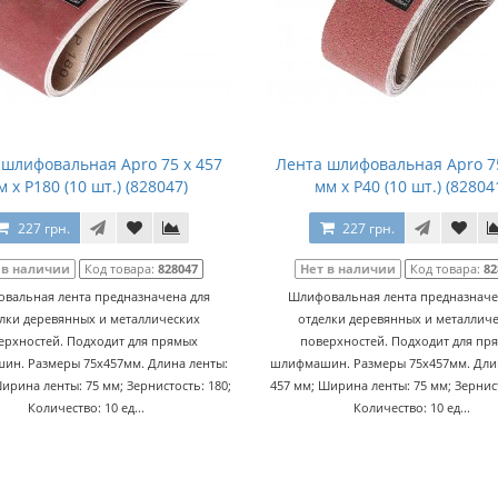
 шлифовальная Apro 75 x 457
Лента шлифовальная Apro 75
м x Р180 (10 шт.) (828047)
мм x Р40 (10 шт.) (82804
227 грн.
227 грн.
 в наличии
Код товара:
828047
Нет в наличии
Код товара:
82
вальная лента предназначена для
Шлифовальная лента предназначе
лки деревянных и металлических
отделки деревянных и металлич
ерхностей. Подходит для прямых
поверхностей. Подходит для пр
н. Размеры 75x457мм. Длина ленты:
шлифмашин. Размеры 75x457мм. Длин
ирина ленты: 75 мм; Зернистость: 180;
457 мм; Ширина ленты: 75 мм; Зернист
Количество: 10 ед...
Количество: 10 ед...