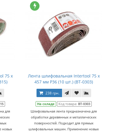
l 75 х
Лента шлифовальная Intertool 75 х
315)
457 мм Р36 (10 шт.) (BT-0303)
238 грн.
315
На складе
Код товара:
BT-0303
на для
Шлифовальная лента предназначена для
ческих
обработки деревянных и металлических
ямых
поверхностей. Подходит для прямых
е новых
шлифовальных машин. Применение новых