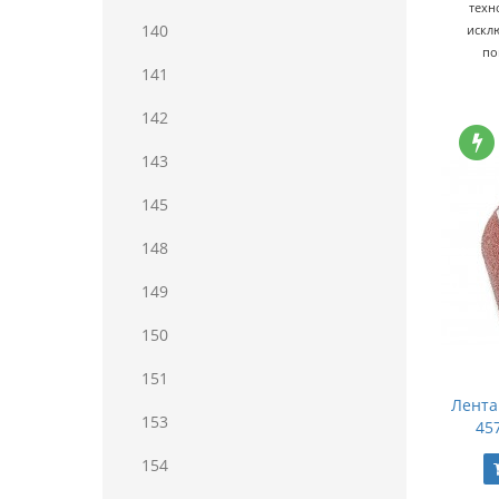
техн
140
искл
по
141
142
143
145
148
149
150
151
Лента
153
457
154