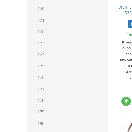
Лента
170
533
171
172
Н
Шлифо
173
обраб
174
пов
шлифов
175
техн
искл
176
по
177
178
179
180