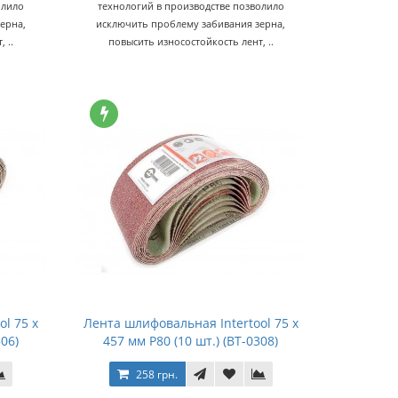
олило
технологий в производстве позволило
ерна,
исключить проблему забивания зерна,
 ..
повысить износостойкость лент, ..
l 75 х
Лента шлифовальная Intertool 75 х
306)
457 мм Р80 (10 шт.) (BT-0308)
258 грн.