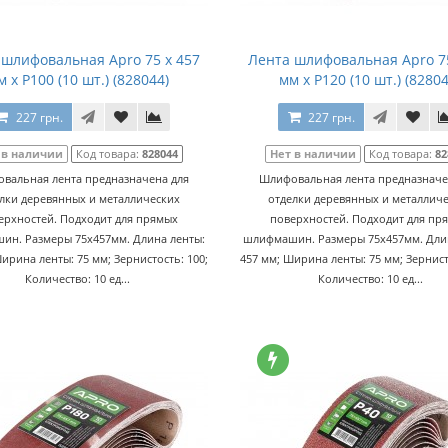
 шлифовальная Apro 75 x 457
Лента шлифовальная Apro 75
м x Р100 (10 шт.) (828044)
мм x Р120 (10 шт.) (82804
227 грн.
227 грн.
 в наличии
Код товара:
828044
Нет в наличии
Код товара:
82
вальная лента предназначена для
Шлифовальная лента предназначе
лки деревянных и металлических
отделки деревянных и металлич
ерхностей. Подходит для прямых
поверхностей. Подходит для пр
н. Размеры 75x457мм. Длина ленты:
шлифмашин. Размеры 75x457мм. Длин
ирина ленты: 75 мм; Зернистость: 100;
457 мм; Ширина ленты: 75 мм; Зернист
Количество: 10 ед...
Количество: 10 ед...