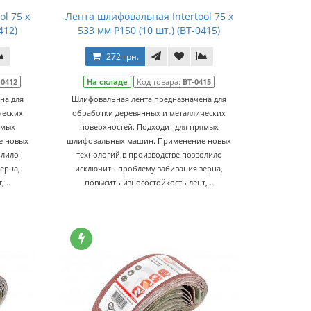
l 75 х
Лента шлифовальная Intertool 75 х
412)
533 мм Р150 (10 шт.) (BT-0415)
272 грн.
-0412
На складе
Код товара:
BT-0415
на для
Шлифовальная лента предназначена для
ческих
обработки деревянных и металлических
ямых
поверхностей. Подходит для прямых
е новых
шлифовальных машин. Применение новых
олило
технологий в производстве позволило
ерна,
исключить проблему забивания зерна,
 ..
повысить износостойкость лент, ..