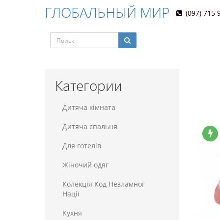
ГЛОБАЛЬНЫЙ МИР
(097) 715 
Категории
Дитяча кімната
Дитяча спальня
Для готелiв
Жіночий одяг
Колекція Код Незламної
Нації
Кухня