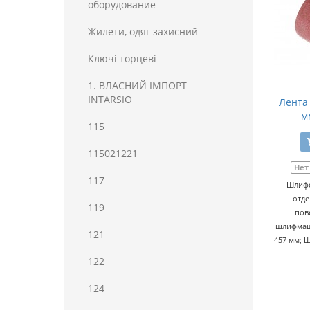
оборудование
Жилети, одяг захисний
Ключі торцеві
1. ВЛАСНИЙ ІМПОРТ
INTARSIO
Лента
м
115
115021221
Нет
117
Шлифо
отде
119
пов
шлифмаши
121
457 мм; Ш
122
124