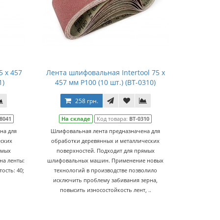
 x 457
Лента шлифовальная Intertool 75 х
1)
457 мм Р100 (10 шт.) (BT-0310)
258 грн.
8041
На складе
Код товара:
BT-0310
на для
Шлифовальная лента предназначена для
еских
обработки деревянных и металлических
ямых
поверхностей. Подходит для прямых
а ленты:
шлифовальных машин. Применение новых
ость: 40;
технологий в производстве позволило
исключить проблему забивания зерна,
повысить износостойкость лент, ..