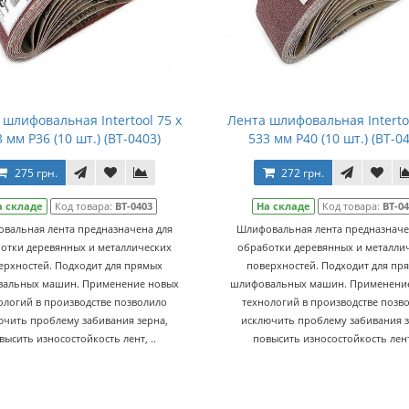
 шлифовальная Intertool 75 х
Лента шлифовальная Intertoo
 мм Р36 (10 шт.) (BT-0403)
533 мм Р40 (10 шт.) (BT-0
275 грн.
272 грн.
а складе
Код товара:
BT-0403
На складе
Код товара:
BT-0
вальная лента предназначена для
Шлифовальная лента предназначе
отки деревянных и металлических
обработки деревянных и металли
ерхностей. Подходит для прямых
поверхностей. Подходит для пр
альных машин. Применение новых
шлифовальных машин. Применени
ологий в производстве позволило
технологий в производстве позв
ючить проблему забивания зерна,
исключить проблему забивания з
высить износостойкость лент, ..
повысить износостойкость лент,