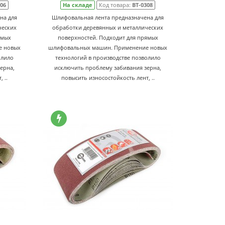
306
На складе
Код товара:
BT-0308
на для
Шлифовальная лента предназначена для
ческих
обработки деревянных и металлических
ямых
поверхностей. Подходит для прямых
е новых
шлифовальных машин. Применение новых
олило
технологий в производстве позволило
ерна,
исключить проблему забивания зерна,
 ..
повысить износостойкость лент, ..