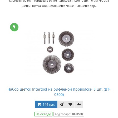
кистевая; 50 мм - торцевая; 50 мм - дисковая. Хвостовик - 6 мм. Форма
щетки: щетка кольцеваящетка чашечнаящетка тор..
Набор щеток Intertool из рифленой проволоки 5 шт. (BT-
0500)
144 грн.
На складе
Код товара:
BT-0500