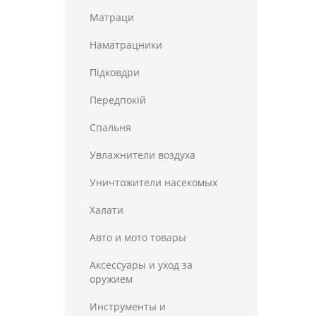
Матраци
Наматрацники
Пiдковдри
Передпокій
Спальня
Увлажнители воздуха
Уничтожители насекомых
Халати
Авто и мото товары
Аксессуары и уход за
оружием
Инструменты и