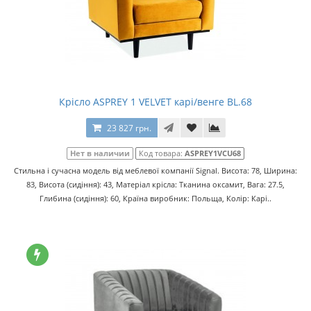
Крісло ASPREY 1 VELVET карі/венге BL.68
23 827 грн.
Нет в наличии
Код товара:
ASPREY1VCU68
Стильна і сучасна модель від меблевої компанії Signal. Висота: 78, Ширина:
83, Висота (сидіння): 43, Матеріал крісла: Тканина оксамит, Вага: 27.5,
Глибина (сидіння): 60, Країна виробник: Польща, Колір: Карі..