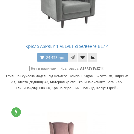
Крісло ASPREY 1 VELVET сіре/венге BL.14
24 453 грн.
Нет в наличии
Код товара:
ASPREY1VSZ14
Стильна і сучасна модель від меблевої компанії Signal. Висота: 78, Ширина:
83, Висота (сидіння): 43, Матеріал крісла: Тканина оксамит, Вага: 27.5,
Глибина (сидіння): 60, Країна виробник: Польща, Колір: Сірий..