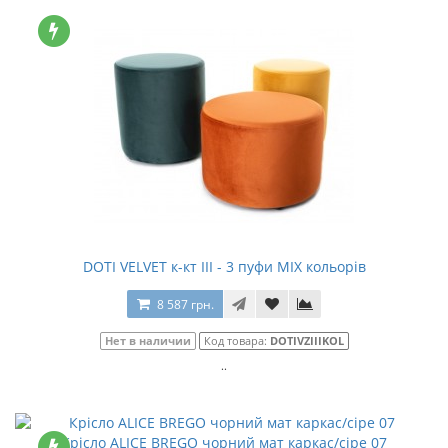
DOTI VELVET к-кт III - 3 пуфи MIX кольорів
8 587 грн.
Нет в наличии
Код товара:
DOTIVZIIIKOL
..
Крісло ALICE BREGO чорний мат каркас/сіре 07