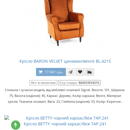
Крісло BARON VELVET цинамон/венге BL.4215
17 941 грн.
Нет в наличии
Код товара:
BARONV4215
Стильна і сучасна модель від меблевої компанії Signal. Висота: 101, Ширина:
75, Висота (сидіння): 45, Каркас: Дерево, Колір каркаса: Венге, Матеріал
крісла: Тканина оксамит, Вага: 23, Глибина (сидіння): 53, Колір: Коричне..
Крісло BETTY чорний каркас/беж TAP.241