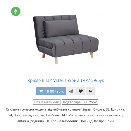
Крісло BILLY VELVET сірий TAP.139/бук
19 007 грн.
Нет в наличии
Код товара:
BILLYVSZ
Стильна і сучасна модель від меблевої компанії Signal. Висота: 82, Ширина:
94, Висота (сидіння): 42, Глибина: 147, Матеріал крісла: Тканина оксамит,
Глибина (сидіння): 50, Країна виробник: Польща, Колір: Сірий..