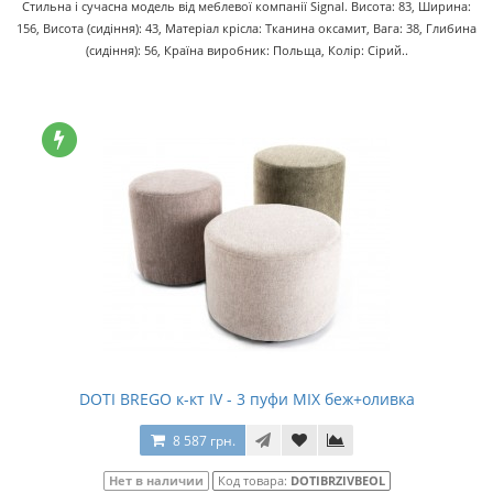
Стильна і сучасна модель від меблевої компанії Signal. Висота: 83, Ширина:
156, Висота (сидіння): 43, Матеріал крісла: Тканина оксамит, Вага: 38, Глибина
(сидіння): 56, Країна виробник: Польща, Колір: Сірий..
DOTI BREGO к-кт IV - 3 пуфи MIX беж+оливка
8 587 грн.
Нет в наличии
Код товара:
DOTIBRZIVBEOL