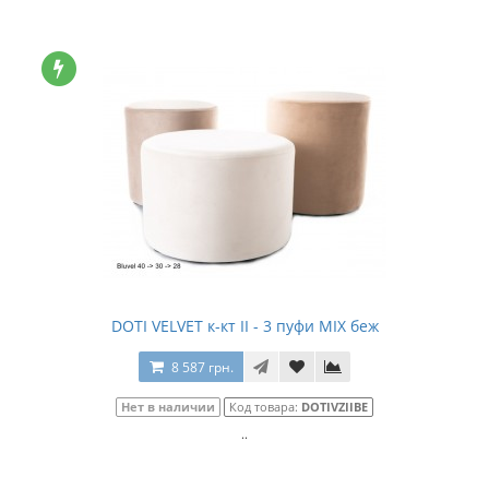
DOTI VELVET к-кт II - 3 пуфи MIX беж
8 587 грн.
Нет в наличии
Код товара:
DOTIVZIIBE
..