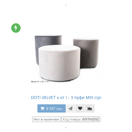
..
DOTI VELVET к-кт I - 3 пуфи MIX сірі
8 587 грн.
Нет в наличии
Код товара:
DOTIVZISZ
..