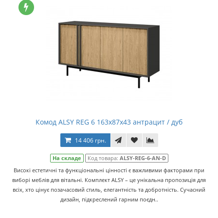
Комод ALSY REG 6 163х87х43 антрацит / дуб
14 406 грн.
На складе
Код товара:
ALSY-REG-6-AN-D
Високі естетичні та функціональні цінності є важливими факторами при
виборі меблів для вітальні. Комплект ALSY – це унікальна пропозиція для
всіх, хто цінує позачасовий стиль, елегантність та добротність. Сучасний
дизайн, підкреслений гарним поєдн..