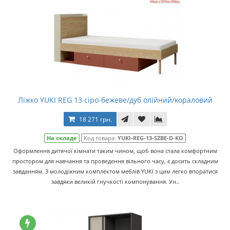
Ліжко YUKI REG 13 сіро-бежеве/дуб олійний/кораловий
18 271 грн.
На складе
Код товара:
YUKI-REG-13-SZBE-D-KO
Оформлення дитячої кімнати таким чином, щоб вона стала комфортним
простором для навчання та проведення вільного часу, є досить складним
завданням. З молодіжним комплектом меблів YUKI з цим легко впоратися
завдяки великій гнучкості компонування. Ун..