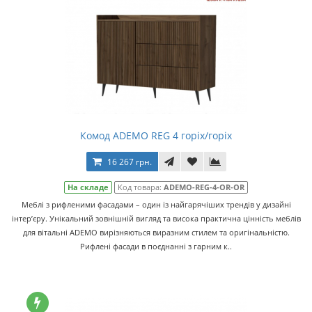
Комод ADEMO REG 4 горіх/горіх
16 267 грн.
На складе
Код товара:
ADEMO-REG-4-OR-OR
Меблі з рифленими фасадами – один із найгарячіших трендів у дизайні
інтер’єру. Унікальний зовнішній вигляд та висока практична цінність меблів
для вітальні ADEMO вирізняються виразним стилем та оригінальністю.
Рифлені фасади в поєднанні з гарним к..