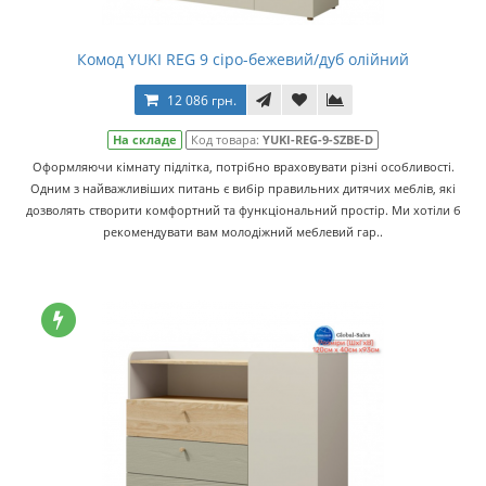
Комод YUKI REG 9 сіро-бежевий/дуб олійний
12 086 грн.
На складе
Код товара:
YUKI-REG-9-SZBE-D
Оформляючи кімнату підлітка, потрібно враховувати різні особливості.
Одним з найважливіших питань є вибір правильних дитячих меблів, які
дозволять створити комфортний та функціональний простір. Ми хотіли б
рекомендувати вам молодіжний меблевий гар..