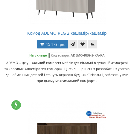
Комод ADEMO REG 2 кашемір/кашемір
15 178 грн.
На складе
Код товара:
ADEMO-REG-2-KA-KA
ADEMO – це унікальний комплект меблів для вітальні в сучасній атмосфері
та красивих кашемірових кольорах. Ці стильні рішення розроблені з увагою
до найменших деталей і стануть окрасою будь-якої вітальні, забезпечуючи
при цьому максимальний комфорт ..