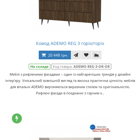
Комод ADEMO REG 3 горіх/горіх
20 448 грн.
На складе
Код товара:
ADEMO-REG-3-OR-OR
Меблі з рифленими фасадами – один із найгарячіших трендів у дизайні
інтер’єру. Унікальний зовнішній вигляд та висока практична цінність меблів
для вітальні ADEMO вирізняються виразним стилем та оригінальністю.
Рифлені фасади в поєднанні з гарним к..