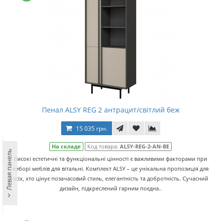
Пенал ALSY REG 2 антрацит/світлий беж
15 035 грн.
На складе
Код товара:
ALSY-REG-2-AN-BE
Левая панель
Високі естетичні та функціональні цінності є важливими факторами при
виборі меблів для вітальні. Комплект ALSY – це унікальна пропозиція для
всіх, хто цінує позачасовий стиль, елегантність та добротність. Сучасний
дизайн, підкреслений гарним поєдна..