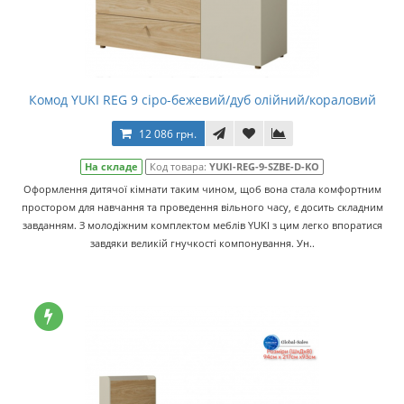
Комод YUKI REG 9 сіро-бежевий/дуб олійний/кораловий
12 086 грн.
На складе
Код товара:
YUKI-REG-9-SZBE-D-KO
Оформлення дитячої кімнати таким чином, щоб вона стала комфортним
простором для навчання та проведення вільного часу, є досить складним
завданням. З молодіжним комплектом меблів YUKI з цим легко впоратися
завдяки великій гнучкості компонування. Ун..