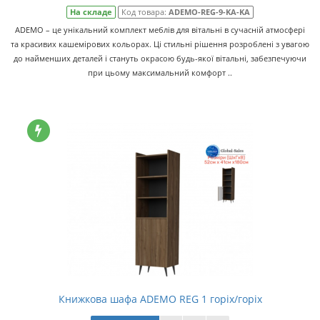
На складе
Код товара:
ADEMO-REG-9-KA-KA
ADEMO – це унікальний комплект меблів для вітальні в сучасній атмосфері
та красивих кашемірових кольорах. Ці стильні рішення розроблені з увагою
до найменших деталей і стануть окрасою будь-якої вітальні, забезпечуючи
при цьому максимальний комфорт ..
Книжкова шафа ADEMO REG 1 горіх/горіх