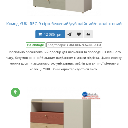
Комод YUKI REG 9 сіро-бежевий/дуб олійний/евкаліптовий
12 086 грн.
На складе
Код товара:
YUKI-REG-9-SZBE-D-EU
Правильно організований простір для навчання та проведення вільного
часу, безумовно, є найбільшим надбанням кімнати підлітка. Цього ефекту
можна досягти за допомогою унікальних меблів для дитячої кімнати з
колекції YUKI. Вони характеризуються висо..