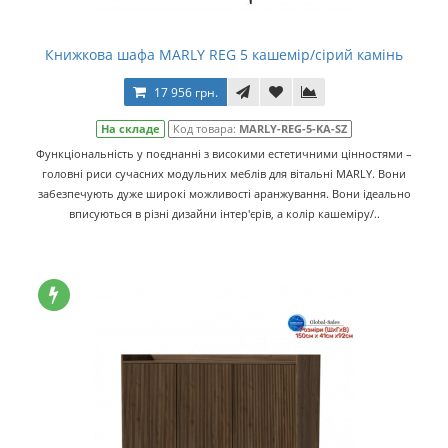
Книжкова шафа MARLY REG 5 кашемір/сірий камінь
17 956 грн.
На складе
Код товара:
MARLY-REG-5-KA-SZ
Функціональність у поєднанні з високими естетичними цінностями –
головні риси сучасних модульних меблів для вітальні MARLY. Вони
забезпечують дуже широкі можливості аранжування. Вони ідеально
вписуються в різні дизайни інтер'єрів, а колір кашеміру/..