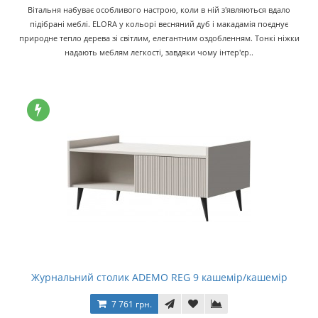
Вітальня набуває особливого настрою, коли в ній з'являються вдало
підібрані меблі. ELORA у кольорі весняний дуб і макадамія поєднує
природне тепло дерева зі світлим, елегантним оздобленням. Тонкі ніжки
надають меблям легкості, завдяки чому інтер'єр..
Журнальний столик ADEMO REG 9 кашемір/кашемір
7 761 грн.