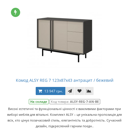
Комод ALSY REG 7 123х87х43 антрацит / бежевий
13 947 грн.
На складе
Код товара:
ALSY-REG-7-AN-BE
Високі естетичні та функціональні цінності є важливими факторами при
виборі меблів для вітальні. Комплект ALSY – це унікальна пропозиція для
всіх, хто цінує позачасовий стиль, елегантність та добротність. Сучасний
дизайн, підкреслений гарним поєдн..