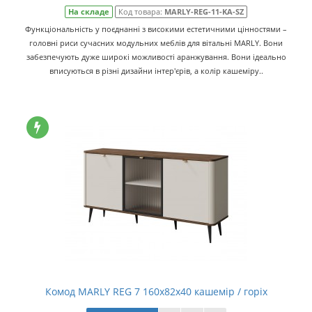
На складе
Код товара:
MARLY-REG-11-KA-SZ
Функціональність у поєднанні з високими естетичними цінностями –
головні риси сучасних модульних меблів для вітальні MARLY. Вони
забезпечують дуже широкі можливості аранжування. Вони ідеально
вписуються в різні дизайни інтер'єрів, а колір кашеміру..
Комод MARLY REG 7 160х82х40 кашемір / горіх