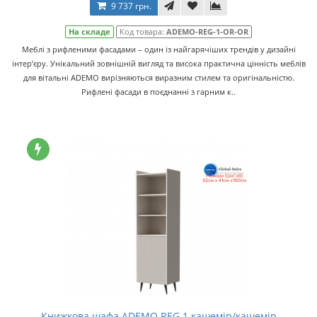
9 737 грн.
На складе
Код товара:
ADEMO-REG-1-OR-OR
Меблі з рифленими фасадами – один із найгарячіших трендів у дизайні
інтер’єру. Унікальний зовнішній вигляд та висока практична цінність меблів
для вітальні ADEMO вирізняються виразним стилем та оригінальністю.
Рифлені фасади в поєднанні з гарним к..
Книжкова шафа ADEMO REG 1 кашемір/кашемір