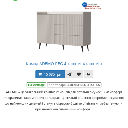
Комод ADEMO REG 4 кашемір/кашемір
15 035 грн.
На складе
Код товара:
ADEMO-REG-4-KA-KA
ADEMO – це унікальний комплект меблів для вітальні в сучасній атмосфері
та красивих кашемірових кольорах. Ці стильні рішення розроблені з увагою
до найменших деталей і стануть окрасою будь-якої вітальні, забезпечуючи
при цьому максимальний комфорт ..