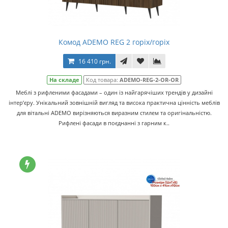
Комод ADEMO REG 2 горіх/горіх
16 410 грн.
На складе
Код товара:
ADEMO-REG-2-OR-OR
Меблі з рифленими фасадами – один із найгарячіших трендів у дизайні
інтер’єру. Унікальний зовнішній вигляд та висока практична цінність меблів
для вітальні ADEMO вирізняються виразним стилем та оригінальністю.
Рифлені фасади в поєднанні з гарним к..