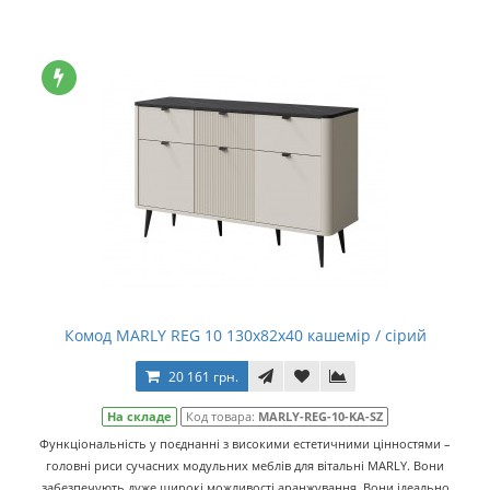
Комод MARLY REG 10 130х82х40 кашемір / сірий
20 161 грн.
На складе
Код товара:
MARLY-REG-10-KA-SZ
Функціональність у поєднанні з високими естетичними цінностями –
головні риси сучасних модульних меблів для вітальні MARLY. Вони
забезпечують дуже широкі можливості аранжування. Вони ідеально