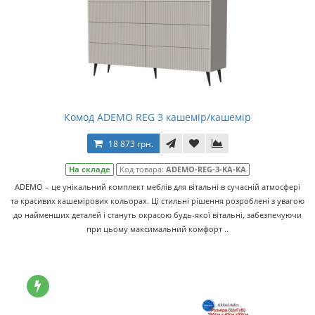
Комод ADEMO REG 3 кашемір/кашемір
18 873 грн.
На складе
Код товара:
ADEMO-REG-3-KA-KA
ADEMO – це унікальний комплект меблів для вітальні в сучасній атмосфері
та красивих кашемірових кольорах. Ці стильні рішення розроблені з увагою
до найменших деталей і стануть окрасою будь-якої вітальні, забезпечуючи
при цьому максимальний комфорт ..