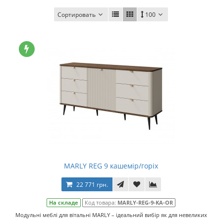
Сортировать
100
MARLY REG 9 кашемір/горіх
22 771 грн.
На складе
Код товара:
MARLY-REG-9-KA-OR
Модульні меблі для вітальні MARLY – ідеальний вибір як для невеликих