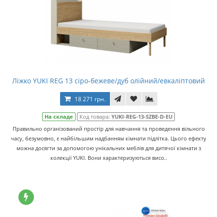
Ліжко YUKI REG 13 сіро-бежеве/дуб олійний/евкаліптовий
18 271 грн.
На складе
Код товара:
YUKI-REG-13-SZBE-D-EU
Правильно організований простір для навчання та проведення вільного
часу, безумовно, є найбільшим надбанням кімнати підлітка. Цього ефекту
можна досягти за допомогою унікальних меблів для дитячої кімнати з
колекції YUKI. Вони характеризуються висо..