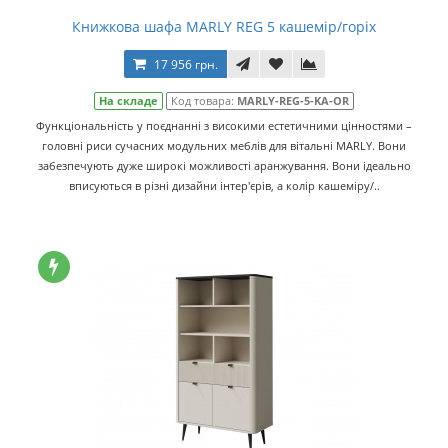
Книжкова шафа MARLY REG 5 кашемір/горіх
17 956 грн.
На складе
Код товара:
MARLY-REG-5-KA-OR
Функціональність у поєднанні з високими естетичними цінностями –
головні риси сучасних модульних меблів для вітальні MARLY. Вони
забезпечують дуже широкі можливості аранжування. Вони ідеально
вписуються в різні дизайни інтер'єрів, а колір кашеміру/..