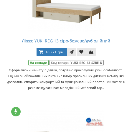
Ліжко YUKI REG 13 сіро-бежеве/дуб олійний
18 271 грн.
На складе
Код товара:
YUKI-REG-13-SZBE-D
Оформляючи кімнату підлітка, потрібно враховувати різні особливості.
Одним з найважливіших питань є вибір правильних дитячих меблів, які
дозволять створити комфортний та функціональний простір. Ми хотіли б
рекомендувати вам молодіжний меблевий гар..