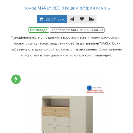
Комод MARLY REG 9 кашемір/сірий камінь
22 771 грн.
На складе
Код товара:
MARLY-REG-9-KA-SZ
Функціональність у поєднанні з високими естетичними цінностями –
головні риси сучасних модульних меблів для вітальні MARLY. Вони
забезпечують дуже широкі можливості аранжування. Вони ідеально
вписуються в різні дизайни інтер'єрів, а колір кашеміру/..