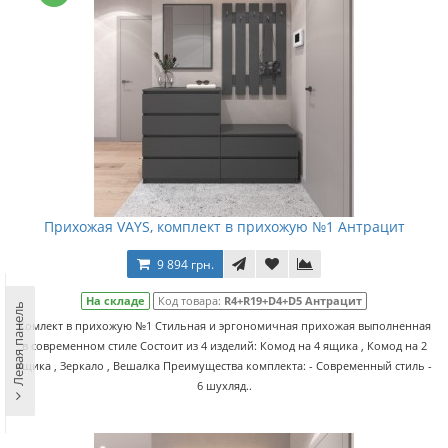
Прихожая VAYS, комплект в прихожую №1 Антрацит
9 894 грн.
На складе
Код товара:
R4+R19+D4+D5 Антрацит
Левая панель
Комлект в прихожую №1 Стильная и эргономичная прихожая выполненная
в современном стиле Состоит из 4 изделий: Комод на 4 ящика , Комод на 2
ящика , Зеркало , Вешалка Преимущества комплекта: - Современный стиль -
6 шухляд..