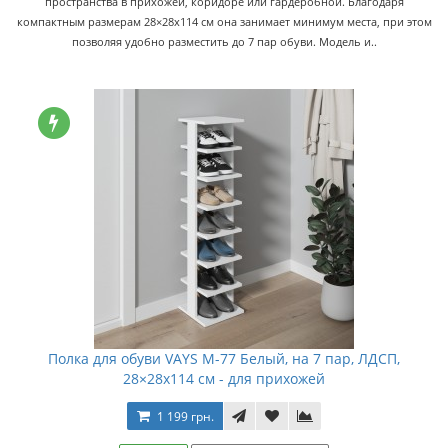
пространства в прихожей, коридоре или гардеробной. Благодаря
компактным размерам 28×28x114 см она занимает минимум места, при этом
позволяя удобно разместить до 7 пар обуви. Модель и..
Полка для обуви VAYS M-77 Белый, на 7 пар, ЛДСП,
28×28x114 см - для прихожей
1 199 грн.