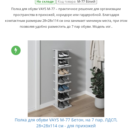
На складе
Код товара:
M-77 Білий
Полка для обуви VAYS M-77 – практичное решение для организации
пространства в прихожей, коридоре или гардеробной. Благодаря
компактным размерам 28×28x114 см она занимает минимум места, при этом
позволяя удобно разместить до 7 пар обуви. Модель изг..
Полка для обуви VAYS M-77 Бетон, на 7 пар, ЛДСП,
28×28x114 см - для прихожей