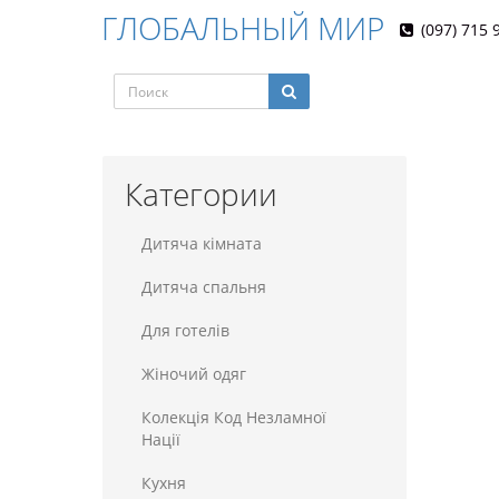
ГЛОБАЛЬНЫЙ МИР
(097) 715 
Категории
Дитяча кімната
Дитяча спальня
Для готелiв
Жіночий одяг
Колекція Код Незламної
Нації
Кухня