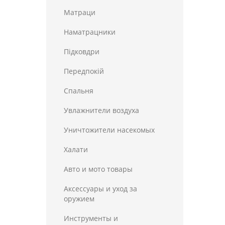
Матраци
Наматрацники
Пiдковдри
Передпокій
Спальня
Увлажнители воздуха
Уничтожители насекомых
Халати
Авто и мото товары
Аксессуары и уход за
оружием
Инструменты и