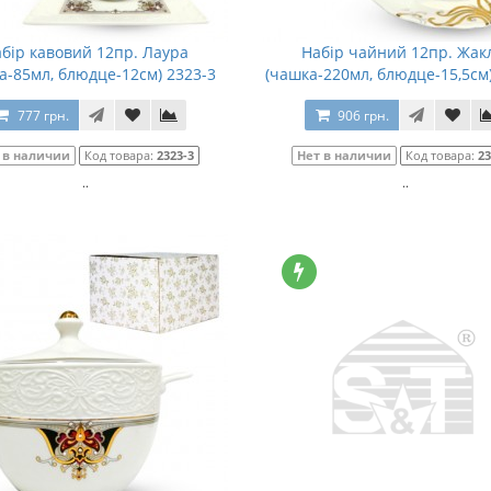
бір кавовий 12пр. Лаура
Набір чайний 12пр. Жак
а-85мл, блюдце-12см) 2323-3
(чашка-220мл, блюдце-15,5см)
777 грн.
906 грн.
 в наличии
Код товара:
2323-3
Нет в наличии
Код товара:
23
..
..