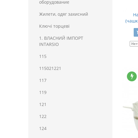
оборудование
Жилети, одяг захисний
На
(чашк
Ключі торцеві
1. ВЛАСНИЙ ІМПОРТ
INTARSIO
Нет
115
115021221
117
119
121
122
124