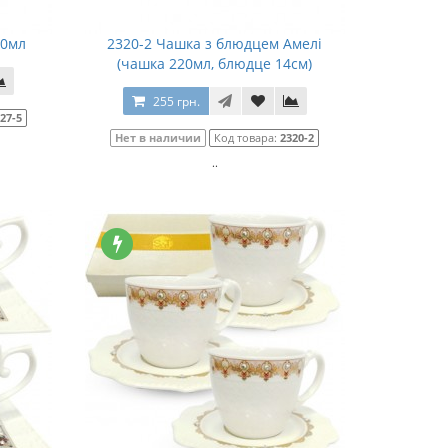
00мл
2320-2 Чашка з блюдцем Амелі
(чашка 220мл, блюдце 14см)
255 грн.
27-5
Нет в наличии
Код товара:
2320-2
..