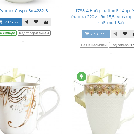
Супник Лаура 3л 4282-3
1788-4 Набір чайний 14пр. 
(чашка 220мл,бл.15,5см,цукор
737 грн.
чайник 1,3л)
а складе
Код товара:
4282-3
2 531 грн.
..
Нет в наличии
Код товара:
17
..