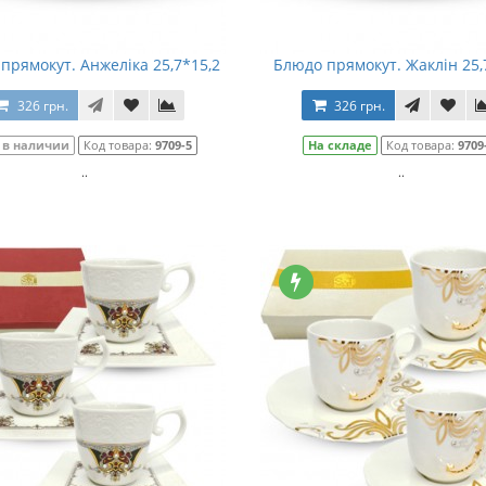
прямокут. Анжеліка 25,7*15,2
Блюдо прямокут. Жаклін 25,
326 грн.
326 грн.
 в наличии
Код товара:
9709-5
На складе
Код товара:
9709
..
..