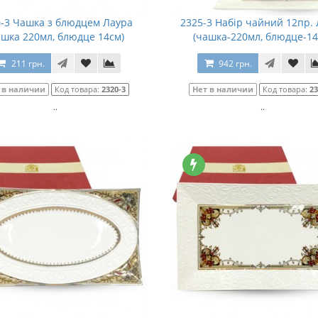
-3 Чашка з блюдцем Лаура
2325-3 Набір чайний 12пр.
ашка 220мл, блюдце 14см)
(чашка-220мл, блюдце-14
211 грн.
942 грн.
 в наличии
Код товара:
2320-3
Нет в наличии
Код товара:
23
..
..