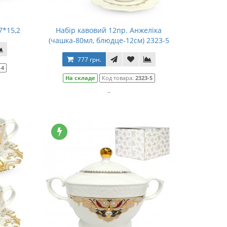
7*15,2
Набір кавовий 12пр. Анжеліка
(чашка-80мл, блюдце-12см) 2323-5
777 грн.
-4
На складе
Код товара:
2323-5
..