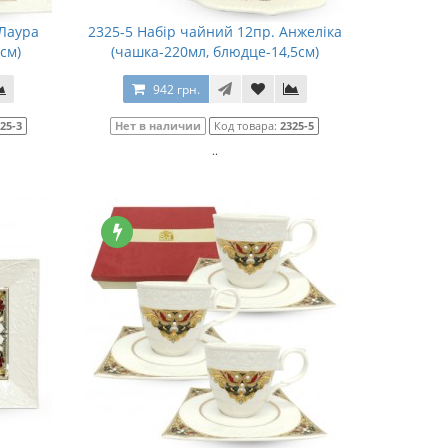
 Лаура
2325-5 Набір чайний 12пр. Анжеліка
см)
(чашка-220мл, блюдце-14,5см)
942 грн.
25-3
Нет в наличии
Код товара:
2325-5
..