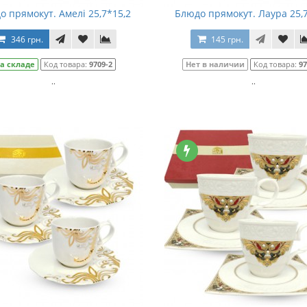
о прямокут. Амелі 25,7*15,2
Блюдо прямокут. Лаура 25,
346 грн.
145 грн.
а складе
Код товара:
9709-2
Нет в наличии
Код товара:
97
..
..