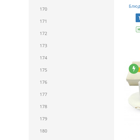
Блюд
170
171
Н
172
173
174
175
176
177
178
179
180