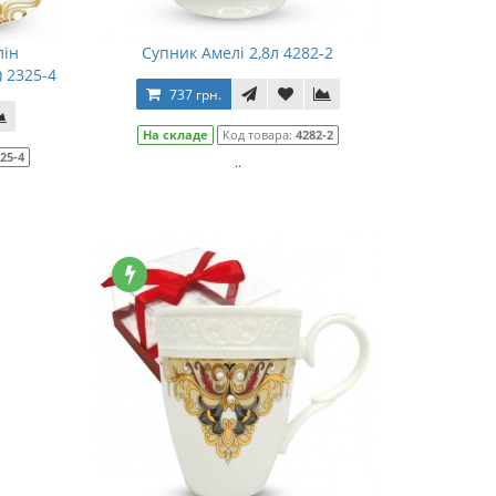
лін
Супник Амелі 2,8л 4282-2
 2325-4
737 грн.
На складе
Код товара:
4282-2
25-4
..