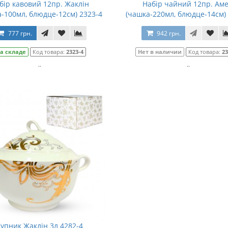
бір кавовий 12пр. Жаклін
Набір чайний 12пр. Аме
-100мл, блюдце-12см) 2323-4
(чашка-220мл, блюдце-14см)
777 грн.
942 грн.
а складе
Код товара:
2323-4
Нет в наличии
Код товара:
23
..
..
упник Жаклін 3л 4282-4