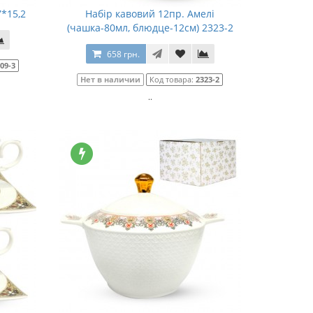
7*15,2
Набір кавовий 12пр. Амелі
(чашка-80мл, блюдце-12см) 2323-2
658 грн.
09-3
Нет в наличии
Код товара:
2323-2
..