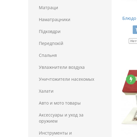
Матраци
Блюдо 
Наматрацники
Пiдковдри
Нет
Передпокій
Спальня
Увлажнители воздуха
Уничтожители насекомых
Халати
Авто и мото товары
Аксессуары и уход за
оружием
Инструменты и