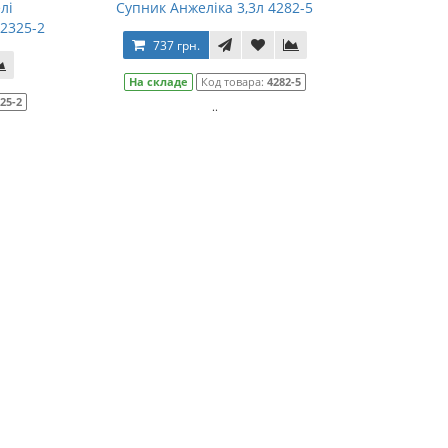
лі
Супник Анжеліка 3,3л 4282-5
 2325-2
737 грн.
На складе
Код товара:
4282-5
25-2
..