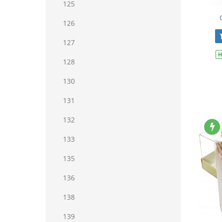
125
126
127
Н
128
130
131
132
133
135
136
138
139