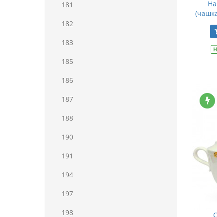
На
181
(чашка
182
183
Н
185
186
187
188
190
191
194
197
198
С