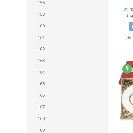
156
2320
158
(ч
160
161
Нет
162
163
164
165
166
167
168
169