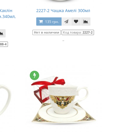
Жаклін
2227-2 Чашка Амелі 300мл
н.340мл,
135 грн.
Нет в наличии
Код товара:
2227-2
..
88-4