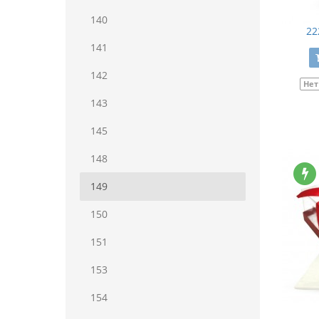
140
22
141
142
Нет
143
145
148
149
150
151
153
154