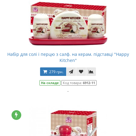
Набір для солі і перцю з салф. на керам. підставці "Happy
Kitchen"
279 грн.
На складе
Код товара:
6912-11
..