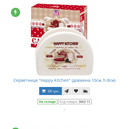
Серветниця "Happy Kitchen" (довжина-10см, h-8см)
68 грн.
На складе
Код товара:
3662-11
..