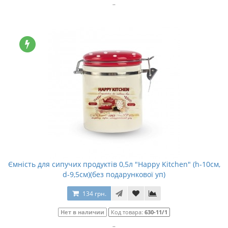
..
Ємність для сипучих продуктів 0,5л "Happy Kitchen" (h-10см,
d-9,5см)(без подарункової уп)
134 грн.
Нет в наличии
Код товара:
630-11/1
..