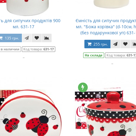
ть для сипучих продуктів 900
Ємність для сипучих продукт
мл. 631-17
мл. "Божа корівка" (d-10см, 
(без подарункової уп) 631-
135 грн.
255 грн.
 в наличии
Код товара:
631-17
На складе
Код товара:
631-1
..
..