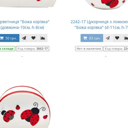
рветниця "Божа корівка"
2242-17 Цукорниця з ложкою
(довжина-10см, h-8см)
"Божа корівка" (d-11см, h-7
50 грн.
83 грн.
а складе
Код товара:
3662-17
Нет в наличии
Код товара:
22
..
..