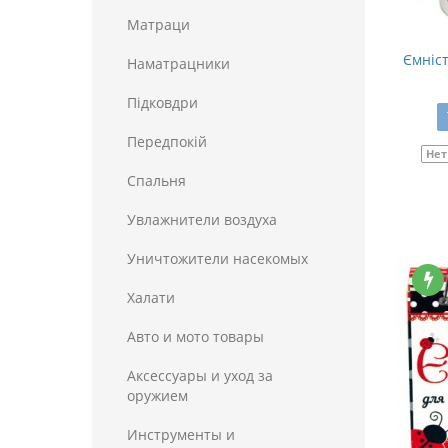
Матраци
Ємніст
Наматрацники
Пiдковдри
Передпокій
Нет
Спальня
Увлажнители воздуха
Уничтожители насекомых
Халати
Авто и мото товары
Аксессуары и уход за
оружием
Инструменты и