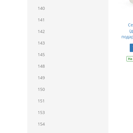
140
141
Се
(
142
подар
143
145
На
148
149
150
151
153
154