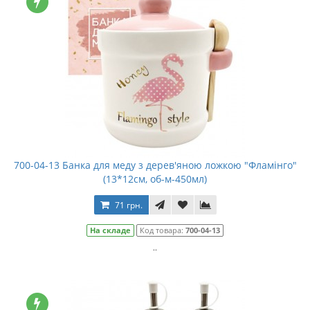
700-04-13 Банка для меду з дерев'яною ложкою "Фламінго"
(13*12см, об-м-450мл)
71 грн.
На складе
Код товара:
700-04-13
..