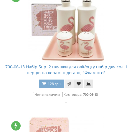
700-06-13 Набір 5пр. 2 пляшки для олії/оцту набір для солі і
перцю на керам. підставці "Фламінго"
128 грн.
Нет в наличии
Код товара:
700-06-13
..