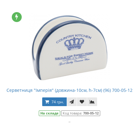
Серветниця "Імперія" (довжина-10см, h-7см) (96) 700-05-12
74 грн.
На складе
Код товара:
700-05-12
..