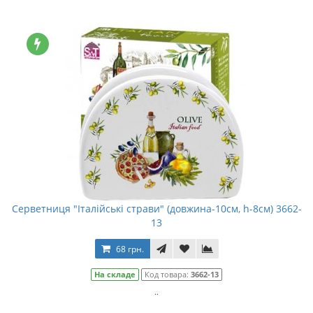
Серветниця "Італійські страви" (довжина-10см, h-8см) 3662-
13
68 грн.
На складе
Код товара:
3662-13
..