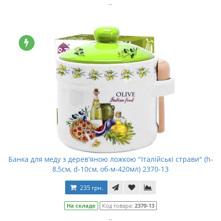
..
Банка для меду з дерев'яною ложкою "Італійські страви" (h-
8,5см, d-10см, об-м-420мл) 2370-13
235 грн.
На складе
Код товара:
2370-13
..