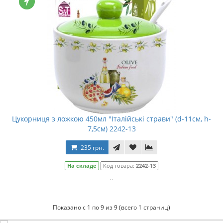
Цукорниця з ложкою 450мл "Італійські страви" (d-11см, h-
7,5см) 2242-13
235 грн.
На складе
Код товара:
2242-13
..
Показано с 1 по 9 из 9 (всего 1 страниц)