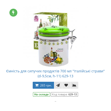
Ємність для сипучих продуктів 700 мл "Італійські страви"
(d-9,5см, h-11) 629-13
265 грн.
На складе
Код товара:
629-13
..