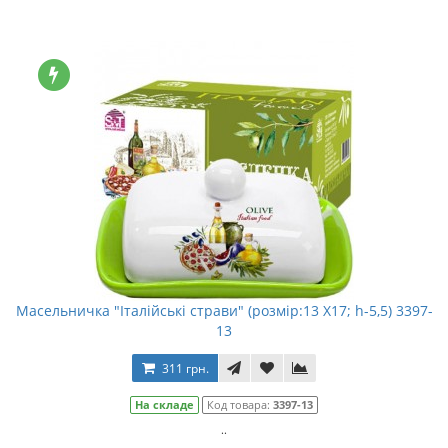
Масельничка "Італійські страви" (розмір:13 Х17; h-5,5) 3397-
13
311 грн.
На складе
Код товара:
3397-13
..