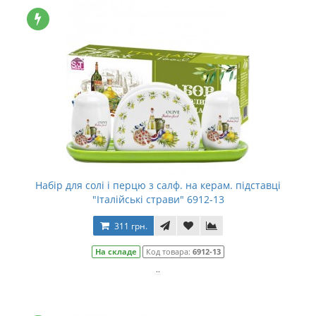
Набір для солі і перцю з салф. на керам. підставці
"Італійські страви" 6912-13
311 грн.
На складе
Код товара:
6912-13
..