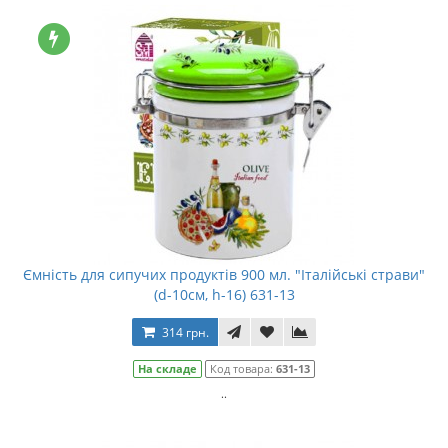
Ємність для сипучих продуктів 900 мл. "Італійські страви"
(d-10см, h-16) 631-13
314 грн.
На складе
Код товара:
631-13
..