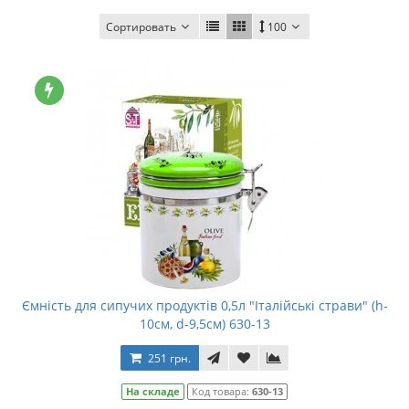
Сортировать
100
Ємність для сипучих продуктів 0,5л "Італійські страви" (h-
10см, d-9,5см) 630-13
251 грн.
На складе
Код товара:
630-13