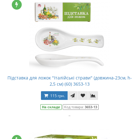
Підставка для ложок "Італійські страви" (довжина-23см, h-
2,5 см) (60) 3653-13
115 грн.
На складе
Код товара:
3653-13
..